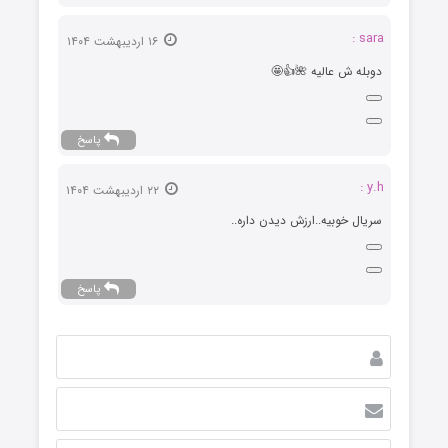
sara :
۱۶ اردیبهشت ۱۴۰۴
دوبله ش عالیه 🌺👍🤩
پاسخ
y.h :
۲۲ اردیبهشت ۱۴۰۴
سریال خوبیه..ارزش دیدن داره..
پاسخ