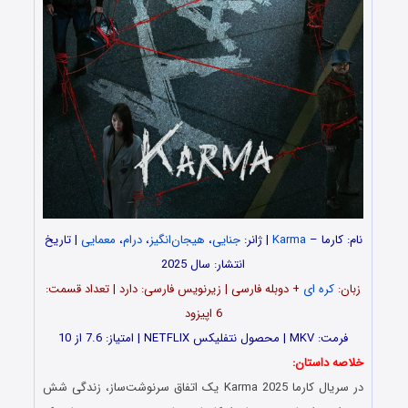
نام: کارما –
Karma
| ژانر:
جنایی
،
هیجان‌انگیز
،
درام
،
معمایی
| تاریخ
انتشار: سال 2025
زبان:
کره ای
+ دوبله فارسی | زیرنویس فارسی: دارد | تعداد قسمت‌‌:
6 اپیزود
فرمت: MKV | محصول نتفلیکس NETFLIX | امتیاز: 7.6 از 10
خلاصه داستان:
در سریال کارما Karma 2025 یک اتفاق سرنوشت‌ساز، زندگی شش