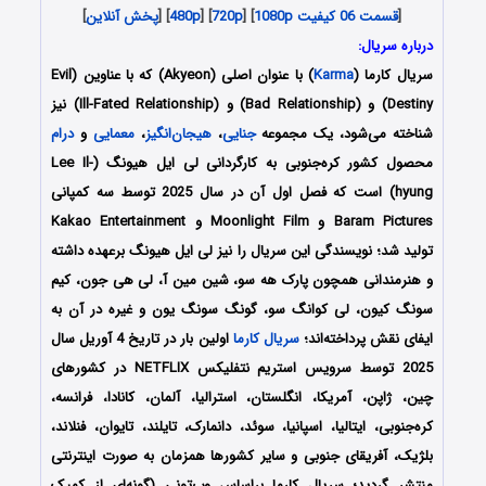
[
قسمت 06 کیفیت 1080p
] [
720p
] [
480p
] [
پخش آنلاین
]
درباره سریال:
سریال کارما (
Karma
) با عنوان اصلی (Akyeon) که با عناوین (Evil
Destiny) و (Bad Relationship) و (Ill-Fated Relationship) نیز
شناخته می‌شود، یک مجموعه
جنایی
،
هیجان‌انگیز
،
معمایی
و
درام
محصول کشور کره‌جنوبی به کارگردانی لی ایل هیونگ
(Lee Il-
hyung)
است که فصل اول آن در سال 2025 توسط سه کمپانی
Baram Pictures و Moonlight Film و Kakao Entertainment
تولید شد؛ نویسندگی این سریال را نیز لی ایل هیونگ برعهده داشته
و هنرمندانی همچون پارک هه سو، شین مین آ، لی هی جون، کیم
سونگ کیون، لی کوانگ سو، گونگ سونگ یون و غیره در آن به
ایفای نقش پرداخته‌اند؛
سریال کارما
اولین بار در تاریخ 4 آوریل سال
2025 توسط سرویس استریم نتفلیکس NETFLIX در کشورهای
چین، ژاپن، آمریکا، انگلستان، استرالیا، آلمان، کانادا، فرانسه،
کره‌جنوبی، ایتالیا، اسپانیا، سوئد، دانمارک، تایلند، تایوان، فنلاند،
بلژیک، آفریقای جنوبی و سایر کشورها همزمان به صورت اینترنتی
منتشر گردید؛ سریال کارما براساس وب‌تونی (گونه‌ای از کمیک