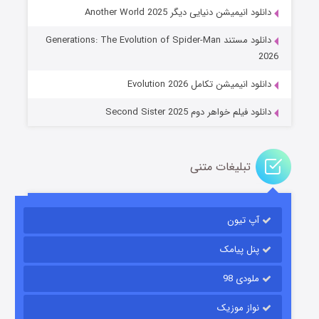
دانلود انیمیشن دنیایی دیگر Another World 2025
جادوگری در مغولستان
دانلود مستند Generations: The Evolution of Spider-Man
14 (زیرنویس)
قسمت
منتشر شد
2026
دانلود انیمیشن تکامل Evolution 2026
دانلود فیلم خواهر دوم Second Sister 2025
تبلیغات متنی
باب اسفنجی فصل ۱۷
آپ تیون
6 (زیرنویس)
قسمت
منتشر شد
پنل پیامک
ملودی 98
نواز موزیک