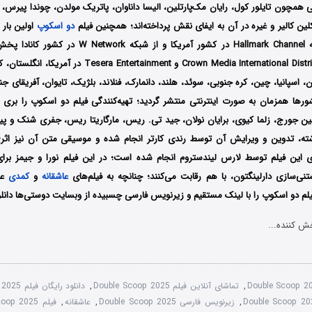
انی همچون
تایلور کول، رایان مک‌پارتلین، الیسا داناوان، پاتریک مولدن، چوندا پیرس،
ین کالیر و غیره در آن به ایفای نقش پرداخته‌اند؛ همچنین فیلم
دو اسکوپ
سال 2025 از شبکه ‎Hallmark Channel در کشور آمریکا و 
کمپانی‌های Crown Media International Distribution و tertainment
مان، اسپانیا، چین، کره جنوبی، سوئد، هلند، دانمارک، فنلاند، بلژیک، تایوان، آفریقای ج
ورها همزمان به صورت اینترنتی منتشر گردید؛ تهیه‌کنندگی فیلم دو اسکوپ را بری بار
جین جورج، زلما کیوی، برایان نولان، جید تی. ریس، مارگاریتا ریس، جفری شنک و پی
شته، تدوین و ویرایش آن توسط
رندی کارتر انجام شده و موسیقی متن آن نیز اثری
ری این فیلم توسط لارس لیندستروم انجام شده است؛
در این فیلم نورا و جیمز 
ی‌سازی دارلینگتون، با هم رقابت می‌کنند؛
چنانچه به فیلم‌های
عاشقانه
و
کمدی
علا
م دو اسکوپ را با ‌لینک مستقیم و زیرنویس فارسی چسبیده از وبسایت دوستی‌ها دانلود
ش کننده...
Double Scoop 2
,
تماشای آنلاین فیلم Double Scoop 2025
,
دانلود رایگان فیلم Double Scoop 2025
,
زیرنویس فارسی Double Scoop 2025
,
عاشقانه
,