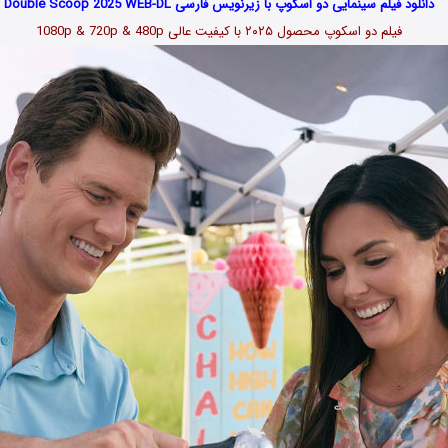
دانلود فیلم سینمایی دو اسکوپ با زیرنویس فارسی Double Scoop 2025 WEB-DL
فیلم دو اسکوپ محصول ۲۰۲۵
با کیفیت عالی 1080p & 720p & 480p