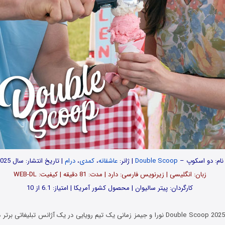
نام: دو اسکوپ –
Double Scoop
| ژانر:
عاشقانه
،
کمدی
،
درام
| تاریخ انتشار: سال 2025
زبان: انگلیسی | زیرنویس فارسی: دارد | مدت: 81 دقیقه | کیفیت: WEB-DL
کارگردان: پیتر سالیوان | محصول کشور آمریکا | امتیاز: 6.1 از 10
در فیلم دو اسکوپ Double Scoop 2025 نورا و جیمز زمانی یک تیم رویایی در یک آژانس تبلیغات