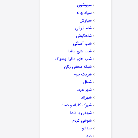
سووشون
سیاه چاله
سیاوش
شام ایرانی
شاهگوش
شب آهنگی
شب های مافیا
شب های مافیا: زودیاک
شبکه مخفی زنان
شریک جرم
شغال
شهر هرت
شهرزاد
شهرک کلیله و دمنه
شوخی با شما
شوخی کردم
صداتو
ضد