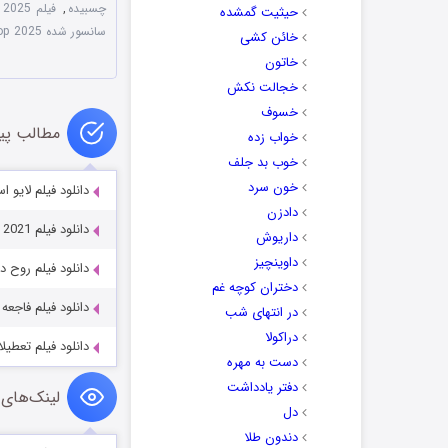
چسبیده
,
فیلم Double Scoop 2025 دو اسکوپ
حیثیت گمشده
سانسور شده Double Scoop 2025
خائن کشی
خاتون
خجالت نکش
خسوف
مطالب پی
خواب زده
خوب بد جلف
خون سرد
دانلود فیلم لایو استریم m 2023
دادزن
دانلود فیلم We Couldn’t Become Adults 2021
داریوش
داوینچیز
دانلود فیلم روح در آتش  2025
دختران کوچه غم
دانلود فیلم فاجعه زیبا  Disaster 2023
در انتهای شب
دراکولا
دانلود فیلم تعطیلات نیمه زم
دست به مهره
دفتر یادداشت
لینک‌های 
دل
دندون طلا