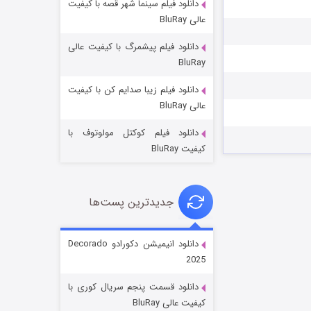
دانلود فیلم سینما شهر قصه با کیفیت
عالی BluRay
دانلود فیلم پیشمرگ با کیفیت عالی
BluRay
دانلود فیلم زیبا صدایم کن با کیفیت
جادوگری در مغولستان
عالی BluRay
۱۴ (زیرنویس)
قسمت
منتشر شد
دانلود فیلم کوکتل مولوتوف با
کیفیت BluRay
جدیدترین پست‌ها
دانلود انیمیشن دکورادو Decorado
2025
باب اسفنجی فصل ۱۷
دانلود قسمت پنجم سریال کوری با
۶ (زیرنویس)
قسمت
منتشر شد
کیفیت عالی BluRay