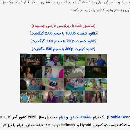
 سرد و نفس‌گیر برای به دست آوردن جذاب‌ترین مشتری ممکن قرار دارند: یک مزرعه
ین بستنی‌های کشور را تولید می‌کند…
(سانسور شده با زیرنویس فارسی چسبیده)
[
دانلود کیفیت 1080p با حجم 2.06 گیگابایت
]
[
دانلود کیفیت 720p با حجم 1.03 گیگابایت
]
[
دانلود کیفیت 480p با حجم 530 مگابایت
]
Double Sco
) یک فیلم
عاشقانه
،
کمدی
و
درام
محصول سال 2025 کشور آمریک