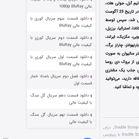
مردگان متحرک: شهر مرده ۳
 تیم آبل، جولی هات،
عالی 1080p BluRay
اولین بار در تاریخ 23 آگوست
۲ (زیرنویس)
قسمت
منتشر شد
دانلود قسمت سوم سریال کوری با
از شبکه‌ W Network در کشور کانادا پخش شد، سپس توسط
کیفیت عالی BluRay
Tesera En در آمریکا، انگلستان، کانادا، استرالیا، برزیل،
نوبی، مکزیک، ایرلند،
دانلود قسمت دوم سریال کوری با
کیفیت عالی BluRay
نهولتز، چارلز برگ،
تر سالیوان
به صورت
دانلود قسمت اول سریال کوری با
 از
بروک دی روسا
کیفیت عالی BluRay
برای جذب یک مشتری
دانلود فصل دوم سریال بامداد خمار
قه دارید، می‌توانید
شکست استوارت در نجات جهان
قسمت اول
 و تماشا کنید.
۷ (زیرنویس)
قسمت
منتشر شد
دانلود قسمت دهم سریال گل سنگ
با کیفیت عالی
دانلود قسمت نهم سریال گل سنگ
با کیفیت عالی
,
درام
,
فیلم Double Scoop 2025 با زیرنویس