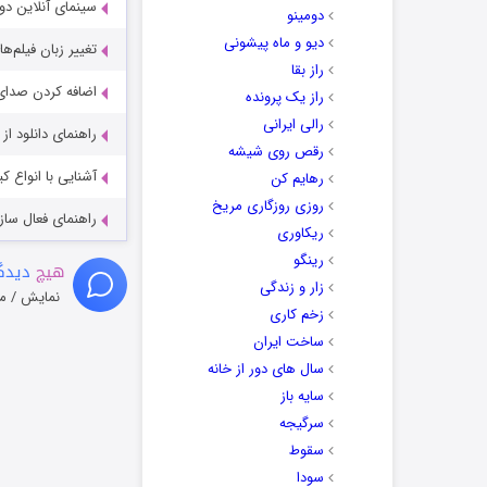
سینمای آنلاین دو
دومینو
دیو و ماه پیشونی
تغییر زبان فیلم‌ها
راز بقا
اضافه کردن صدای 
راز یک پرونده
رالی ایرانی
راهنمای دانلود ا
رقص روی شیشه
آشنایی با انواع ک
رهایم کن
روزی روزگاری مریخ
راهنمای فعال سازی کیفیت R
ریکاوری
رینگو
هیچ
دیدگا
زار و زندگی
نمایش / م
زخم کاری
ساخت ایران
سال های دور از خانه
سایه باز
سرگیجه
سقوط
سودا