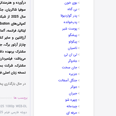
بوی خون
درآورده و هنرمند
بی گناه
سوفیا شاکریان، جکل
پدر گواردیولا
پدرخوانده
پوست شیر
ایتالیا، فرانسه، آل
پیشگو
آرژانتین و سایر کش
پیکولو
چارلز آرتور برگ، 
تاسیان
مشترک برعهده دا
تی ان تی
می‌باشد
؛ فیلمبردا
جادوگر
مشترک، شرکت بستن
جان سخت
نسخه زبان اصلی فیل
جزیره
جنگل آسفالت
در حال بارگذاری پخ
جوکر
جیران
برچسب ها
چهره شو
چیدمانه
025 1080p WEB-DL
دوبله فارسی فیلم Double Scoop 2025
حرفه ای