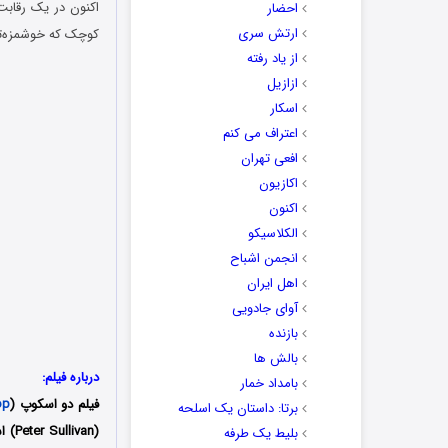
اکنون در یک رقابت
احضار
ارتش سری
کوچک که خوشمزه‌تر
از یاد رفته
ازازیل
اسکار
اعتراف می کنم
افعی تهران
اکازیون
اکنون
الکلاسیکو
انجمن اشباح
اهل ایران
آوای جادویی
بازنده
بالش ها
درباره فیلم:
بامداد خمار
فیلم دو اسکوپ (
op
برتا: داستان یک اسلحه
(Peter Sullivan) است که توسط دو کمپانی‌ Hybrid و Hallmark تولید شد؛ فیلمنامه این فیلم را نیز کارا جی. راسل
بلیط یک‌‌ طرفه