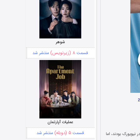
شوهر
۸ (زیرنویس)
قسمت
منتشر شد
عملیات آپارتمان
۵ (دوبله)
قسمت
منتشر شد
ی برتر در نیویورک بودند، اما