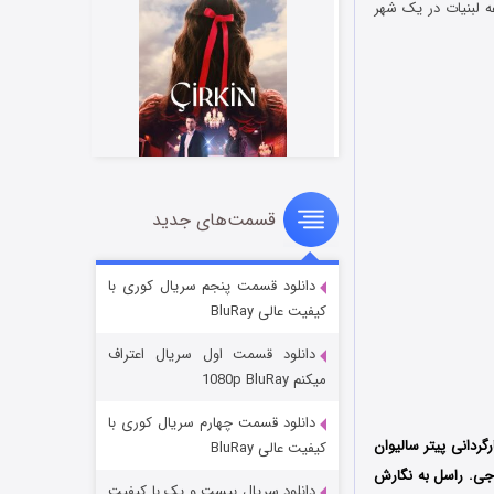
 لبنیات در یک شهر
قسمت‌های جدید
سریال زشت
۲ (زیرنویس)
قسمت
منتشر شد
دانلود قسمت پنجم سریال کوری با
کیفیت عالی BluRay
دانلود قسمت اول سریال اعتراف
میکنم 1080p BluRay
دانلود قسمت چهارم سریال کوری با
ا به کارگردانی پیتر سالیوان
کیفیت عالی BluRay
به نگارش
دانلود سریال بیست و یک با کیفیت