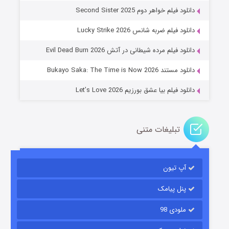
دانلود فیلم خواهر دوم Second Sister 2025
جادوگری در مغولستان
دانلود فیلم ضربه شانس Lucky Strike 2026
۱۴ (زیرنویس)
قسمت
منتشر شد
دانلود فیلم مرده شیطانی در آتش Evil Dead Burn 2026
دانلود مستند Bukayo Saka: The Time is Now 2026
دانلود فیلم بیا عشق بورزیم Let’s Love 2026
تبلیغات متنی
باب اسفنجی فصل ۱۷
آپ تیون
۶ (زیرنویس)
قسمت
منتشر شد
پنل پیامک
ملودی 98