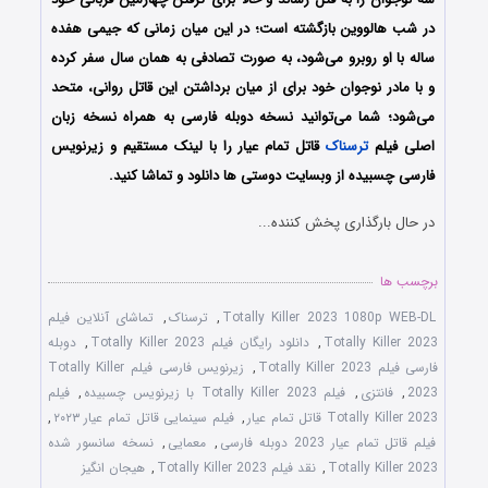
در شب هالووین بازگشته است؛ در این میان زمانی که جیمی هفده
ساله با او روبرو می‌شود، به صورت تصادفی به همان سال سفر کرده
و با مادر نوجوان خود برای از میان برداشتن این قاتل روانی، متحد
می‌شود؛
شما می‌توانید نسخه دوبله فارسی به همراه نسخه زبان
اصلی فیلم
ترسناک
قاتل تمام عیار را با ‌لینک مستقیم و زیرنویس
فارسی چسبیده از وبسایت دوستی ها دانلود و تماشا کنید.
در حال بارگذاری پخش کننده...
برچسب ها
Totally Killer 2023 1080p WEB-DL
,
ترسناک
,
تماشای آنلاین فیلم
Totally Killer 2023
,
دانلود رایگان فیلم Totally Killer 2023
,
دوبله
فارسی فیلم Totally Killer 2023
,
زیرنویس فارسی فیلم Totally Killer
2023
,
فانتزی
,
فیلم Totally Killer 2023 با زیرنویس چسبیده
,
فیلم
Totally Killer 2023 قاتل تمام عیار
,
فیلم سینمایی قاتل تمام عیار ۲۰۲۳
,
فیلم قاتل تمام عیار 2023 دوبله فارسی
,
معمایی
,
نسخه سانسور شده
Totally Killer 2023
,
نقد فیلم Totally Killer 2023
,
هیجان انگیز