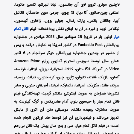
لاچلین مونرو، تروی لای آن جانسون، لیانا لیبراتو، کلسی مائوما،
استفی چین-سالوو، آنا دیاز، الا چوی، جرمی مون جاسنگار، ناتانیل
آپیا، جاناتان پاتس، پارک رندال، جولی بوون، زاخاری گیبسون،
نیکلاس لوید و غیره در آن به ایفای نقش پرداخته‌اند؛ فیلم
قاتل تمام
عیار
اولین بار در تاریخ 28 سپتامبر سال 2023 میلادی در جشنواره
بین‌المللی Fantastic Fest در کشور آمریکا به نمایش درآمد و پس
از حضور در چندین جشنواره بین‌المللی دیگر سرانجام در 6 اکتبر
همان سال توسط سرویس استریم آمازون پرایم Amazon Prime
Video در آمریکا، انگلستان، کانادا، استرالیا، برزیل، ایتالیا، فرانسه،
آلمان، بلژیک، فنلاند، تایوان، ژاپن، چین، کره جنوبی، تایلند، روسیه،
سوئد، هلند، مکزیک، اسپانیا، دانمارک، ایرلند، آفریقای جنوبی و سایر
کشورها همزمان به صورت اینترنتی منتشر گردید؛ تهیه‌کنندگی فیلم
قاتل تمام عیار
را جیسون بلوم، آدام هندریکس و گرگ گیلریث به
صورت مشترک برعهده داشته، موسیقی متن آن اثری از مایکل
اندروز می‌باشد و فیلمبرداری آن نیز توسط جاد اورتون انجام شده
است؛ در فیلم
قاتل تمام عیار، سی و پنج سال پیش یک قاتل بی‌رحم
سه نوجوان را به قتل رساند و حالا برای گرفتن چهارمین قربانی خود