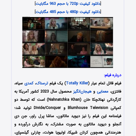
[
دانلود کیفیت 720p با حجم 963 مگابایت
]
[
دانلود کیفیت 480p با حجم 485 مگابایت
]
درباره فیلم:
فیلم
قاتل تمام عیار
(
Totally Killer
) یک فیلم
ترسناک
،
کمدی
سیاه،
فانتزی،
معمایی
و
هیجان‌انگیز
محصول سال 2023 کشور آمریکا به
کارگردانی نهناتچکا خان (Nahnatchka Khan) است که توسط دو
کمپانی Blumhouse Television و Divide/Conquer تولید شد؛
فیلمنامه این فیلم را نیز دیوید ماتالون، ساشا پرل راور، جن دی
آنجلو و دیوید ماتالون به صورت مشترک، به نگارش درآورده و
هنرمندانی همچون کرنان شیپکا، اولیویا هولت، چارلی گیلسپای،