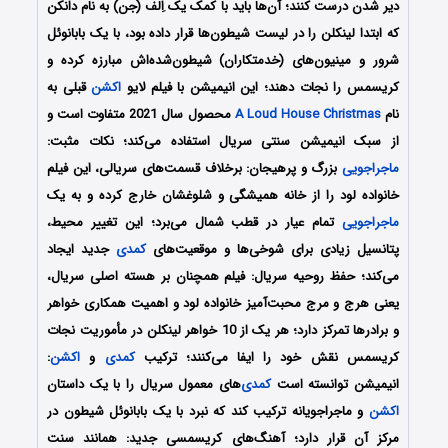
دیر شدن درست کنند؛ آن‌ها باید با کمک یک اِلف (جن) به نام دانکن
که ابتدا لینکلن را در لیست شیطون‌ها قرار داده بود، با یک بابانوئل
شرور و مینیون‌های (خدمتکاران) شیطون‌شده‌اش مبارزه کرده و
کریسمس را نجات دهند؛ این انیمیشن با فیلم لایو
اکشن
قبلی به
نام
A Loud House Christmas
محصول سال 2021 متفاوت است و
از سبک انیمیشن سنتی سریال استفاده می‌کند؛ نکات مثبت:
ماجراجویی
بزرگ و پرهیجان: برخلاف قسمت‌های سریالی، این فیلم
خانواده لود را از خانه همیشگی و شلوغشان خارج کرده و به یک
ماجراجویی
تمام عیار در قطب شمال می‌برد؛ این تغییر محیط،
پتانسیل زیادی برای شوخی‌ها و موقعیت‌های
کمدی
جدید ایجاد
می‌کند؛ حفظ روحیه سریال: فیلم همچنان بر هسته اصلی سریال،
یعنی هرج و مرج محبت‌آمیز خانواده لود و اهمیت همکاری خواهر
و برادرها تمرکز دارد؛ هر یک از 10 خواهر لینکلن در مأموریت نجات
کریسمس نقش خود را ایفا می‌کنند؛ ترکیب
کمدی
و
اکشن
:
انیمیشن توانسته است
کمدی
‌های معمول سریال را با یک داستان
اکشن
و ماجراجویانه ترکیب کند که نبرد با یک بابانوئل شیطون در
مرکز آن قرار دارد؛ آهنگ‌های کریسمسی جدید: همانند سنت