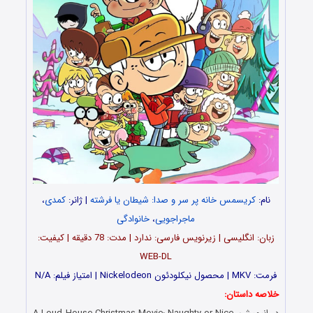
نام:
کریسمس خانه پر سر و صدا: شیطان یا فرشته
| ژانر:
کمدی
،
ماجراجویی
،
خانوادگی
زبان: انگلیسی | زیرنویس فارسی: ندارد | مدت: 78 دقیقه | کیفیت:
WEB-DL
فرمت: MKV | محصول نیکلودئون Nickelodeon | امتیاز فیلم: N/A
خلاصه داستان: