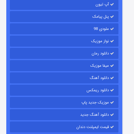
آپ تیون
مردگان متحرک: شهر مرده ۳
۲ (زیرنویس)
قسمت
منتشر شد
پنل پیامک
ملودی 98
نواز موزیک
دانلود رمان
میفا موزیک
دانلود آهنگ
شکست استوارت در نجات جهان
دانلود ریمکس
۷ (زیرنویس)
قسمت
منتشر شد
موزیک جدید پاپ
دانلود آهنگ جدید
قیمت ایمپلنت دندان