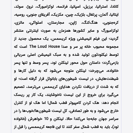
کانادا، استرالیا، برزیل، اسپانیا، فرانسه، لوکزامبورگ، نروژ، سوئد،
ایتالیا، آلمان، پرتغال، بلژیک، چین، مکزیک، آفریقای جنوبی، روسیه،
کره‌جنوبی، هنگ‎‌کنگ، ژاپن، مجارستان، اسلواکی، مالزی،
لوکزامبورگ و سایر کشورها همزمان به صورت اینترنتی منتشر
گردید؛
این فیلم انیمیشنی ویژه کریسمس، یک محصول جدید از
مجموعه محبوب خانه پر سر و صدا The Loud House است که
توسط نیکلودئون تولید شده و به سبک انیمیشن اصلی سریالی
بازمی‌گردد؛ داستان حول محور لینکلن لود، پسر وسط و تنها پسر
خانواده، می‌چرخد؛ لینکلن متوجه می‌شود که به دلیل کارها و
شیطنت‌هایش، در لیست شیطون‌های بابانوئل قرار گرفته است؛ او
که به شدت از دریافت نکردن هدایای کریسمس می‌ترسد، تصمیم
می‌گیرد برای خروج از این لیست ناخوشایند، یک کار پر ریسک
انجام دهد: هک کردن کامپیوتر قطب شمال! اما هک او از کنترل
خارج می‌شود و به طور تصادفی، کل لیست شیطون‌ها/خوب‌ها را در
سراسر جهان جابه‌جا می‌کند! حالا، لینکلن و 10 خواهرش (خانواده
لود)، باید به قطب شمال سفر کنند تا این فاجعه کریسمسی را قبل از