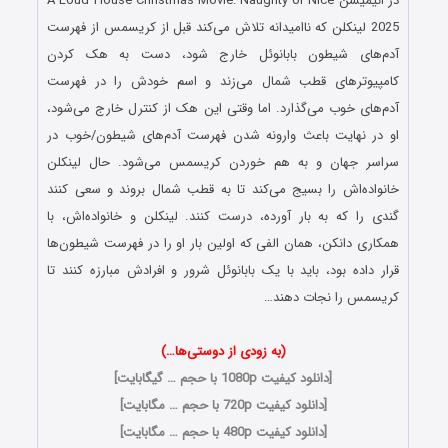
در انیمیشن A Loud House Christmas Movie: Naughty or Nice
2025 لینکلن که ناامیدانه تلاش می‌کند قبل از کریسمس از فهرست
آدم‌های شیطون بابانوئل خارج شود، دست به هک کردن
کامپیوترهای قطب شمال می‌زند و اسم خودش را در فهرست
آدم‌های خوب می‌گذارد. اما وقتی این هک از کنترل خارج می‌شود،
او در نهایت باعث وارونه شدن فهرست‌ آدم‌های شیطون/خوب در
سراسر جهان و به هم خوردن کریسمس می‌شود. حال لینکلن
خانواده‌اش را بسیج می‌کند تا به قطب شمال بروند و سعی کنند
گندی را که به بار آورده، درست کنند. لینکلن و خانواده‌اش، با
همکاری دانکن، همان الفی که اولین بار او را در فهرست شیطون‌ها
قرار داده بود، باید با یک بابانوئل شرور و افرادش مبارزه کنند تا
کریسمس را نجات دهند…
(به زودی از دوستی‌ها…)
[دانلود کیفیت 1080p با حجم … گیگابایت]
[دانلود کیفیت 720p با حجم … مگابایت]
[دانلود کیفیت 480p با حجم … مگابایت]