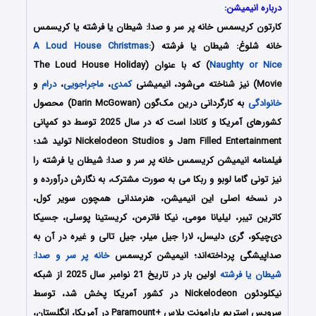
درباره انیمیشن:
کارتون کریسمس خانه پر سر و صدا: شیطان یا فرشته یا کریسمس
خانه شلوغ: شیطان یا فرشته
(
A Loud House Christmas:
Naughty or Nice
) که با عنوان (The Loud House Holiday
Movie) نیز شناخته می‌شود، انیمیشنی
کمدی
،
ماجراجویی
،
درام
و
خانوادگی
به کارگردانی درین مک‌گون (Darin McGowan) محصول
کشورهای آمریکا و کانادا است که در سال 2025 توسط دو کمپانی‌
Jam Filled Entertainment و Nickelodeon Studios تولید شد؛
فیلمنامه انیمیشن کریسمس خانه پر سر و صدا: شیطان یا فرشته را
نیز تونی گاما لوبو و ربکا می به صورت مشترک،
به نگارش درآورده‌‌‌‌‌‌ و
در نسخه اصلی این انیمیشن، هنرمندانی همچون
سویر کول،
کاترین تیبر، لیلیانا مومی، نیکا فاترمن، کریستینا پوسلی، جسیکا
دی‌چیکو، گری دلیسل، لارا جیل میلر، جیل تالی
و غیره در آن به
صداپیشگی پرداخته‌اند؛ انیمیشن کریسمس
خانه پر سر و صدا:
شیطان یا فرشته
اولین بار در تاریخ 21 نوامبر سال 2025 از شبکه
نیکلودئون Nickelodeon در کشور آمریکا پخش شد، توسط
سرویس استریم پارامونت پلاس +Paramount
در آمریکا، انگلستان،