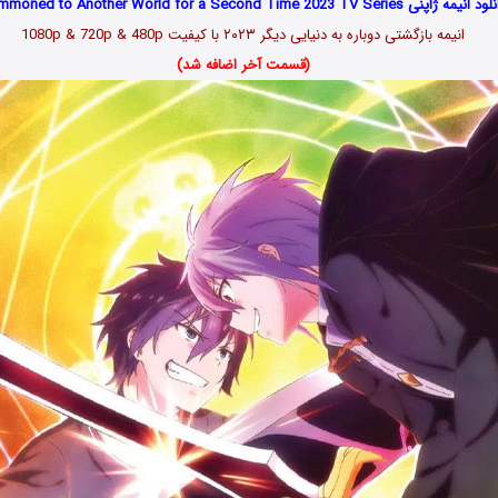
انیمه ژاپنی Summoned to Another World for a Second Time 2023 TV Series
انیمه بازگشتی دوباره به دنیایی دیگر ۲۰۲۳
با کیفیت 1080p & 720p & 480p
(قسمت آخر اضافه شد)