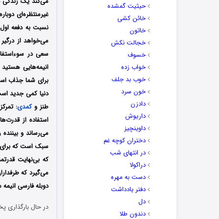
می‌کند یک زندگی د
حیثیت گمشده
غیرمنتظره‌ای دوبار
خائن کشی
نسبت به دفعه اول
خاتون
می‌خواهد از درگیر
خجالت نکش
سعی در سوءاستفاده
خسوف
خواب زده
انیمه‌هایی هستید ک
خوب بد جلف
برای شما جذاب است
خون سرد
دنیا کمی جدید است 
دادزن
طنز و
کمدی
: تمرک
داریوش
استفاده از قدرت‌ه
داوینچیز
می‌رساند و بیننده ر
دختران کوچه غم
سبک است که برای پ
در انتهای شب
که بی‌نهایت قدرتم
دراکولا
می‌گیرد که طرفداران
دست به مهره
دوبله فارسی انیمه س
دفتر یادداشت
دل
در حال بارگذاری پخ
دندون طلا