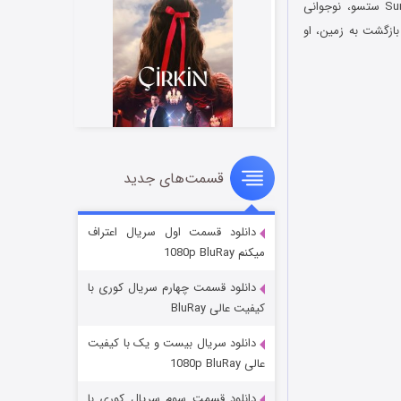
در انیمه بازگشتی دوباره به دنیایی دیگر Summoned to Another World for a Second Time 2023 ستسو، نوجوانی
بازگشت به زمین، او
قسمت‌های جدید
سریال زشت
۲ (زیرنویس)
قسمت
منتشر شد
دانلود قسمت اول سریال اعتراف
میکنم 1080p BluRay
دانلود قسمت چهارم سریال کوری با
کیفیت عالی BluRay
دانلود سریال بیست و یک با کیفیت
عالی 1080p BluRay
دانلود قسمت سوم سریال کوری با