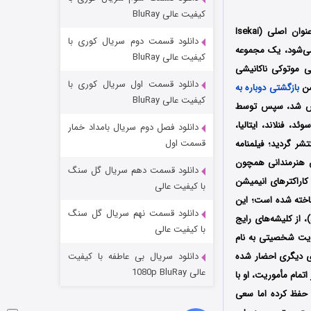
مردگان متحرک: شهر مرده ۳
کیفیت عالی BluRay
۲ (زیرنویس)
قسمت
منتشر شد
) با عنوان اصلی (Isekai
دانلود قسمت دوم سریال کوری با
Summoned to Another World… A) نیز شناخته می‌شود، یک مجموعه
کیفیت عالی BluRay
ی موتوکی ناکانیشی
دانلود قسمت اول سریال کوری با
بازگشتی دوباره به
کیفیت عالی BluRay
 ANN و TV Asahi در کشور ژاپن پخش شد، سپس توسط
ک، سوئد، فنلاند، ایتالیا،
دانلود فصل دوم سریال بامداد خمار
قسمت اول
شر گردید؛ فیلمنامه
ن هنرمندانی همچون
دانلود قسمت دهم سریال گل سنگ
اراکترهای انیمیشن
شکست استوارت در نجات جهان
با کیفیت عالی
ساخته شده است؛ این
۷ (زیرنویس)
قسمت
منتشر شد
دانلود قسمت نهم سریال گل سنگ
 از کلیشه‌های رایج
با کیفیت عالی
حوریت شخصیتی به نام
ی دیگری احضار شده
دانلود سریال بی عاطفه با کیفیت
عالی 1080p BluRay
تمام مأموریت، او با
ا حفظ کرده اما سعی