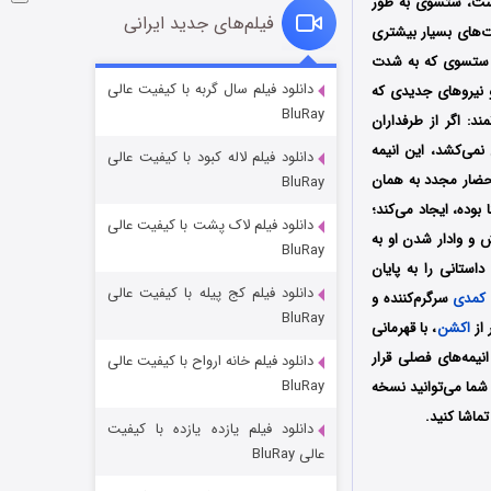
 است، ستسوی به طور
فیلم‌های جدید ایرانی
رت‌های بسیار بیشتری
؛ ستسوی که به شدت
شوگر فصل ۲
دانلود فیلم سال گربه با کیفیت عالی
و نیروهای جدیدی که
BluRay
۷ (زیرنویس)
قسمت
منتشر شد
د: اگر از طرفداران
 نمی‌کشد، این انیمه
دانلود فیلم لاله کبود با کیفیت عالی
احضار مجدد به همان
BluRay
وده، ایجاد می‌کند؛
دانلود فیلم لاک پشت با کیفیت عالی
 و وادار شدن او به
BluRay
استانی را به پایان
دانلود فیلم کج‌ پیله با کیفیت عالی
کمدی
سرگرم‌کننده و
BluRay
 از
اکشن
، با قهرمانی
نیمه‌های فصلی قرار
دانلود فیلم خانه ارواح با کیفیت عالی
خاندان اژدها فصل ۳
BluRay
 شما می‌توانید نسخه
۶ (زیرنویس)
قسمت
منتشر شد
تماشا کنید.
دانلود فیلم یازده یازده با کیفیت
عالی BluRay