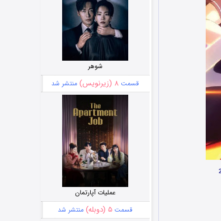
شوهر
۸ (زیرنویس)
قسمت
منتشر شد
عملیات آپارتمان
۵ (دوبله)
قسمت
منتشر شد