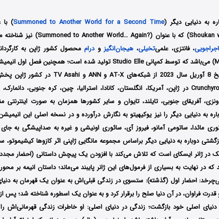
ره به دنیایی دیگر (
Summoned to Another World for a Second Time
Shoukan wa Nidome desu) که با عنوان (?gain
جراجویی
، فانتزی، علمی‌
تخیلی
،
هیجان‌انگیز
و
درام
محصول کشور ژاپن به کارگردان
از تاریخ 8 آوریل سال 2023 از شبکه‌‌های AT-X و
سرویس استریم Crunchyroll در ژاپن، آمریکا، انگلستان، کانادا، استرالیا، چین، کره جنوبی، دانمار
دونزی، آفریقای جنوبی، تایلند، تایوان و سایر کشورها همزمان به صورت اینترنتی منت
ره به دنیایی دیگر را نیز یوکیهیتو
به نگارش درآورده و در نسخه اصلی این انیمیش
ری مائدا، ساتومی آمانو، فیروز آی، سائوری اونیشی
و غیره به صداپیشگی به جای ک
ازگشتی دوباره به دنیایی دیگر براساس مجموعه مانگایی ژاپنی اثر کازوها کیشیموتو، 
یک در ژانر ایسکای است که تلاش می‌کند با افزودن یک پیچش داستانی (احضار مجدد)،
 که در نهایت به بسیاری از فرمول‌های این ژانر پایبند می‌ماند؛ داستان انیمه بر م
رخد: احضار اول (گذشته): ستسوی در زندگی قبلی‌اش به عنوان یک قهرمان به دنیا
 قدرت فراوان، در آن دنیا صلح را برقرار کرد و به عنوان یک اسطوره شناخته شد؛ پس از ا
ه دنیای اصلی خود بازگشت؛ زندگی در دنیای اصلی: او خاطرات زندگی قهرمانی‌اش ر