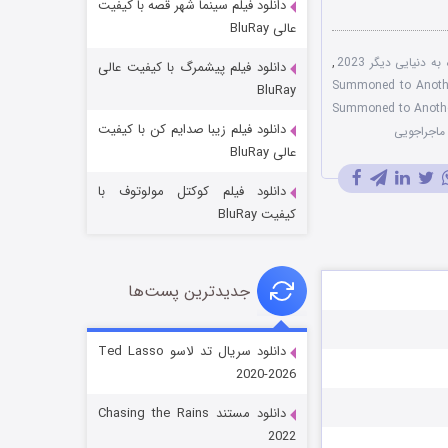
دانلود فیلم سینما شهر قصه با کیفیت
عالی BluRay
 دنیایی دیگر 2023
,
دانلود فیلم پیشمرگ با کیفیت عالی
Summoned to Another World
BluRay
یال Summoned to Another
دانلود فیلم زیبا صدایم کن با کیفیت
ماجراجویی
جادوگری در مغولستان
عالی BluRay
۱۴ (زیرنویس)
قسمت
منتشر شد
دانلود فیلم کوکتل مولوتوف با
کیفیت BluRay
جدیدترین پست‌ها
دانلود سریال تد لاسو Ted Lasso
2020-2026
باب اسفنجی فصل ۱۷
دانلود مستند Chasing the Rains
۶ (زیرنویس)
قسمت
منتشر شد
2022