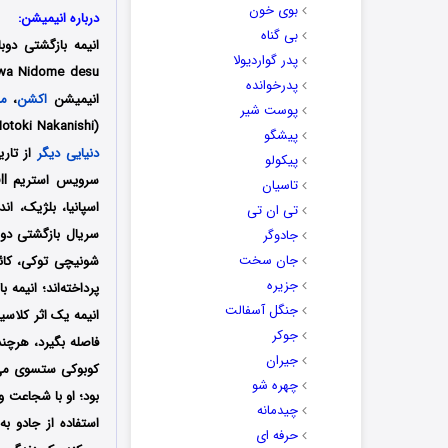
بوی خون
درباره انیمیشن:
بی گناه
انیمه بازگشتی دوبا
پدر گواردیولا
پدرخوانده
انیمیشن
اکشن
،
ما
پوست شیر
(Motoki Nakanishi) می‌باشد که توسط کمپانی Studio Elle تولید شده است؛ همچنین فصل اول انیمیشن
پیشگو
دنیایی دیگر
پیکولو
تاسیان
اسپانیا، بلژیک، ان
تی ان تی
سریال بازگشتی دوبا
جادوگر
جان سخت
شونیچی توکی، کائو
جزیره
پرداخته‌اند؛
انیمه ب
جنگل آسفالت
انیمه یک اثر کلاس
جوکر
فاصله بگیرد، هرچند
جیران
کوبوکی ستسوی می‌چ
چهره شو
بود؛ او با شجاعت و
چیدمانه
استفاده از جادو ب
حرفه ای