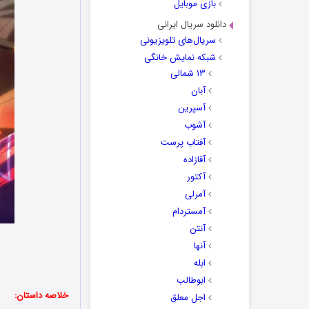
بازی موبایل
دانلود سریال ایرانی
سریال‌های تلویزیونی
شبکه نمایش خانگی
۱۳ شمالی
آبان
آسپرین
آشوب
آفتاب پرست
آقازاده
آکتور
آمرلی
آمستردام
آنتن
آنها
ابله
ابوطالب
خلاصه داستان:
اجل معلق