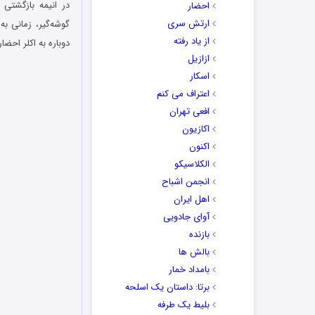
احضار
ارتش سری
گوشه‌گیر، زمانی به
از یاد رفته
دوباره به اکلر احضا
ازازیل
اسکار
اعتراف می کنم
افعی تهران
اکازیون
اکنون
الکلاسیکو
انجمن اشباح
اهل ایران
آوای جادویی
بازنده
بالش ها
بامداد خمار
برتا: داستان یک اسلحه
بلیط یک‌‌ طرفه