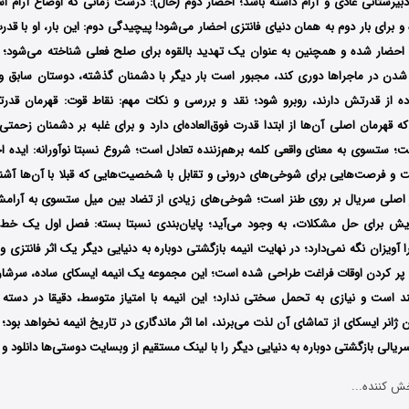
بیرستانی عادی و آرام داشته باشد؛ احضار دوم (حال): درست زمانی که اوضاع آرام
ه و برای بار دوم به همان دنیای فانتزی احضار می‌شود! پیچیدگی دوم: این بار، او با قد
 احضار شده و همچنین به عنوان یک تهدید بالقوه برای صلح فعلی شناخته می‌شود
 شدن در ماجراها دوری کند، مجبور است بار دیگر با دشمنان گذشته، دوستان سابق 
 از قدرتش دارند، روبرو شود؛ نقد و بررسی و نکات مهم: نقاط قوت: قهرمان قدرتمن
ه قهرمان اصلی آن‌ها از ابتدا قدرت فوق‌العاده‌ای دارد و برای غلبه بر دشمنان زحمتی
؛ ستسوی به معنای واقعی کلمه برهم‌زننده تعادل است؛ شروع نسبتا نوآورانه: ایده 
و فرصت‌هایی برای شوخی‌های درونی و تقابل با شخصیت‌هایی که قبلا با آن‌ها آشنا ب
ز اصلی سریال بر روی طنز است؛ شوخی‌های زیادی از تضاد بین میل ستسوی به آرامش
ایش برای حل مشکلات، به وجود می‌آید؛ پایان‌بندی نسبتا بسته: فصل اول یک خط د
ا آویزان نگه نمی‌دارد؛ در نهایت انیمه بازگشتی دوباره به دنیایی دیگر یک اثر فانتزی و
ر کردن اوقات فراغت طراحی شده است؛ این مجموعه یک انیمه ایسکای ساده، سرشار
ند است و نیازی به تحمل سختی ندارد؛ این انیمه با امتیاز متوسط، دقیقا در دسته ا
 ژانر ایسکای از تماشای آن لذت می‌برند، اما اثر ماندگاری در تاریخ انیمه نخواهد بود؛
ریالی بازگشتی دوباره به دنیایی دیگر را با لینک مستقیم از وبسایت دوستی‌ها دانلود و 
ش کننده...