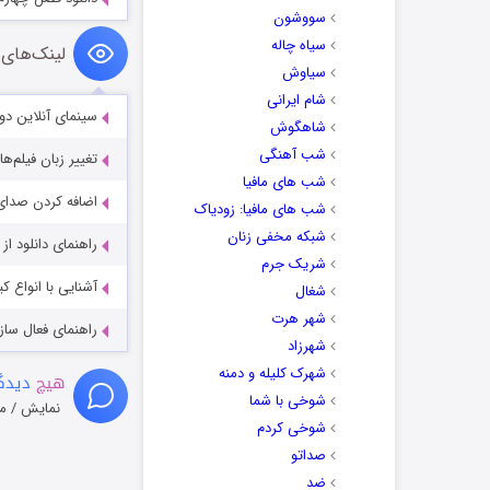
سووشون
سیاه چاله
لینک‌های 
سیاوش
شام ایرانی
سینمای آنلاین دو
شاهگوش
شب آهنگی
تغییر زبان فیلم‌ها
شب های مافیا
اضافه کردن صدای 
شب های مافیا: زودیاک
شبکه مخفی زنان
راهنمای دانلود ا
شریک جرم
آشنایی با انواع ک
شغال
شهر هرت
راهنمای فعال سازی کیفیت R
شهرزاد
شهرک کلیله و دمنه
هیچ
دیدگا
شوخی با شما
نمایش / م
شوخی کردم
صداتو
ضد