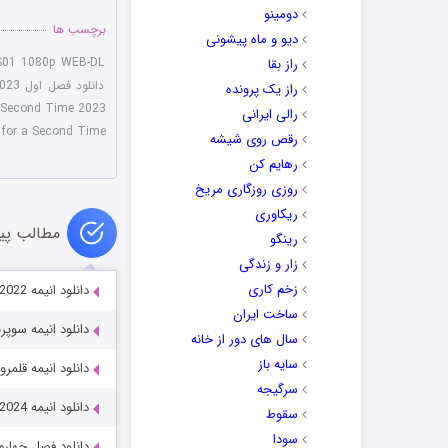
دومینو
برچسب ها
دیو و ماه پیشونی
 S01 1080p WEB-DL
راز بقا
دانلود فصل اول Summoned to Another World for a Second Time 2023
راز یک پرونده
Second Time 2023
رالی ایرانی
World for a Second Time با زیرن
رقص روی شیشه
رهایم کن
روزی روزگاری مریخ
ریکاوری
مطالب پی
رینگو
زار و زندگی
زخم کاری
دانلود انیمه Arknights: Reimei Zensou 2022
ساخت ایران
دانلود انیمه سوپرنچرال he Animation 2011
سال های دور از خانه
سایه باز
دانلود انیمه قلمروی یخی ملکه 
سرگیجه
دانلود انیمه Mononoke Movie: Paper Umbrella 2024
سقوط
سودا
دانلود فصل چهارم انیمه نبرد 