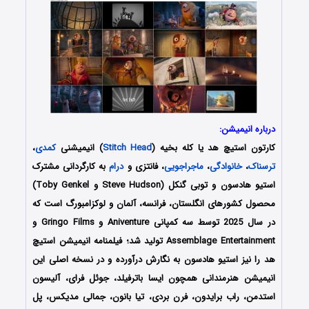
درباره انیمیشن:
کارتون استیچ هد یا کله بخیه
(
Stitch Head
) انیمیشنی
کمدی
،
ترسناک
،
خانوادگی
،
ماجراجویی
، فانتزی و
درام
به کارگردانی مشترک
استیو هادسون و توبی گنکل (Steve Hudson و Toby Genkel)
محصول کشورهای انگلستان، فرانسه، آلمان و لوکزامبورگ است که
در سال 2025 توسط سه کمپانی‌ Aniventure و Gringo Films و
Assemblage Entertainment تولید شد؛ فیلمنامه انیمیشن استیچ
هد را نیز استیو هادسون
به نگارش درآورده‌‌‌‌‌‌ و
در نسخه اصلی این
انیمیشن هنرمندانی همچون
ایسا باترفیلد، جوئل فرای، آلیسون
استدمن، راب برایدون، فرن بردی، تیا بانون، جمالی مدیکس، پل