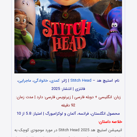
نام: استیچ هد –
Stitch Head
| ژانر:
کمدی
،
خانوادگی
،
ماجرایی
،
فانتزی | انتشار: 2025
زبان: انگلیسی + دوبله فارسی | زیرنویس فارسی: دارد | مدت زمان:
92 دقیقه
محصول انگلستان، فرانسه، آلمان و لوکزامبورگ | امتیاز: 5.8 از 10
خلاصه داستان:
انیمیشن استیچ هد Stitch Head 2025 در مورد موجودی کوچک به