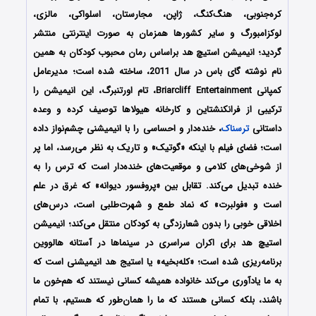
کره‌جنوبی، هنگ‎‌کنگ، ژاپن، مجارستان، اسلواکی، مالزی،
لوکزامبورگ و سایر کشورها همزمان به صورت اینترنتی منتشر
گردید؛
انیمیشن استیچ هد براساس رمان محبوب کودکان به همین
نام نوشته گای باس در سال 2011، ساخته شده است؛ مدیرعامل
کمپانی Briarcliff Entertainment، تام اورتنبرگ، این انیمیشن را
ترکیبی از فرانکنشتاین و کارخانه هیولاها توصیف کرده و وعده‌
داستانی
ترسناک
، خنده‌دار و احساسی را با انیمیشنی چشم‌نواز داده
است؛ فضای فیلم با اینکه «گوتیک» و تاریک به نظر می‌رسد، اما پر
از شوخی‌های کلامی و موقعیت‌های خنده‌دار است که ترس را به
خنده تبدیل می‌کند. تقابل بین «پروفسور دیوانه» که غرق در علم
است و «فولبرت» که نماد طمع و شهرت‌طلبی است، درس‌های
اخلاقی خوبی را بدون شعارزدگی به کودکان منتقل می‌کند؛ انیمیشن
استیچ هد برای اکران سراسری در سینماها در آستانه‌ هالووین
برنامه‌ریزی شده است؛ «کله‌بخیه» یا استیج هد انیمیشنی است که
به ما یادآوری می‌کند خانواده همیشه کسانی نیستند که هم‌خون ما
باشند، بلکه کسانی هستند که ما را همان‌طور که هستیم، با تمام