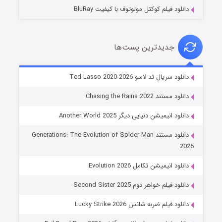
دانلود فیلم کوکتل مولوتوف با کیفیت BluRay
جدیدترین پست‌ها
خاندان اژدها فصل ۳
دانلود سریال تد لاسو Ted Lasso 2020-2026
۶ (زیرنویس)
قسمت
منتشر شد
دانلود مستند Chasing the Rains 2022
دانلود انیمیشن دنیایی دیگر Another World 2025
دانلود مستند Generations: The Evolution of Spider-Man
2026
دانلود انیمیشن تکامل Evolution 2026
دانلود فیلم خواهر دوم Second Sister 2025
جادوگری در مغولستان
دانلود فیلم ضربه شانس Lucky Strike 2026
۱۴ (زیرنویس)
قسمت
منتشر شد