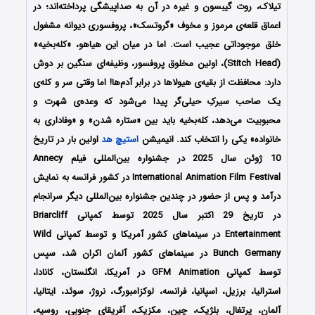
تیلاک، روت گیبسون
و غیره در آن به صداپیشگی پرداخته‌اند
؛ در
اعماق قلعه‌ی مرموز و مخوف «گروتسک»، پروفسوری دیوانه مشغول
خلق موجوداتی عجیب است. اما در میان این هیاهو، «کله‌بخیه»
(Stitch Head)، اولین مخلوق پروفسور، وظیفه‌ای سنگین بر دوش
دارد: محافظت از بقیه‌ی هیولاها در برابر آدم‌ها! اما وقتی سر و کله‌ی
یک صاحب سیرکِ حیلی‌گر پیدا می‌شود که وعده‌ی شهرت و
محبوبیت می‌دهد، کله‌بخیه باید بین «ستاره شدن» و «وفاداری به
خانواده» یکی را انتخاب کند. انیمیشن
استیچ هد
اولین بار در تاریخ
10 ژوئن سال 2025 در جشنواره بین‌المللی فیلم Annecy
International Animation Film Festival در کشور فرانسه به نمایش
درآمد و پس از حضور در چندین جشنواره بین‌المللی دیگر سرانجام
در تاریخ 29 اکتبر سال 2025 توسط کمپانی Briarcliff
Entertainment در سینماهای کشور آمریکا و توسط کمپانی Wild
Bunch Germany در سینماهای کشور آلمان اکران شد، سپس
توسط کمپانی GFM Animation در آمریکا، انگلستان، کانادا،
استرالیا، برزیل، اسپانیا، فرانسه، لوکزامبورگ، نروژ، سوئد، ایتالیا،
آلمان، پرتغال، بلژیک، چین، مکزیک، آفریقای جنوبی، روسیه،