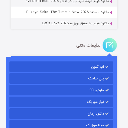
دانلود فیلم مرده شیطانی در آتش Evil Dead Burn 2026
دانلود مستند Bukayo Saka: The Time is Now 2026
دانلود فیلم بیا عشق بورزیم Let’s Love 2026
تبلیغات متنی
باب اسفنجی فصل ۱۷
آپ تیون
۶ (زیرنویس)
قسمت
منتشر شد
پنل پیامک
ملودی 98
نواز موزیک
دانلود رمان
میفا موزیک