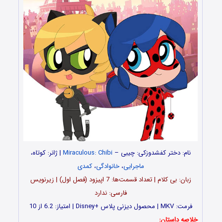
نام:
دختر کفشدوزکی: چیبی –
Miraculous: Chibi
| ژانر: کوتاه،
ماجرایی
،
خانوادگی
،
کمدی
زبان: بی کلام | تعداد قسمت‌‌‌‌ها: 7 اپیزود (فصل اول) | زیرنویس
فارسی: ندارد
فرمت: MKV | محصول دیزنی پلاس +Disney | امتیاز: 6.2 از 10
خلاصه داستان: