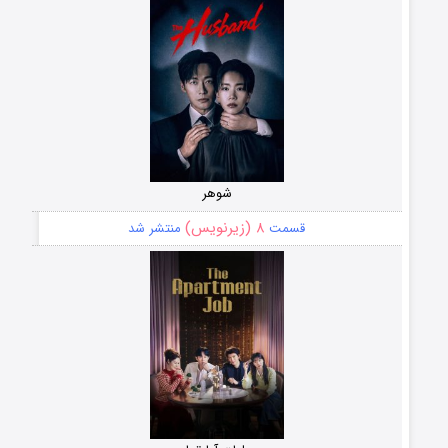
شوهر
۸ (زیرنویس)
قسمت
منتشر شد