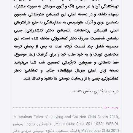
تهیه‌کنندگی آن را نیز جرمی زاگ و آتون سوماش به صورت مشترک
برعهده داشته و در نسخه اصلی این انیمیشن هنرمندانی همچون
بنجامین بولن و آنوک هاوتبویس به صداپیشگی به جای کاراکترهای
اصلی انیمیشن پرداخته‌اند؛ انیمیشن دختر کفشدوزکی: چیبی
براساس شخصیت معروف دختر کفشدوزکی ساخته شده است؛ این
مجموعه شامل چند قسمت کوتاه است که پس از پخش توجه
مخاطبین کودک را به خود جلب کرد و برای گرافیک زیبا، موضوع،
خط داستانی و همچنین کارگردانی تحسین شد؛ شما می‌توانید
نسخه زبان اصلی سریال فوق‌العاده جذاب و تماشایی دختر
کفشدوزکی: چیبی را از وبسایت دوستی ها دانلود و تماشا کنید.
در حال بارگذاری پخش کننده...
برچسب ها
Miraculous Tales of Ladybug and Cat Noir Chibi Shorts 2018
,
Miraculous: Chibi S01 1080p WEB-DL
,
خانوادگی
,
دانلود انیمیشن
Miraculous: Chibi 2018 با لینک مستقیم
,
دانلود انیمیشن سریالی دختر