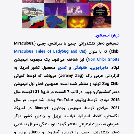
درباره انیمیشن:
انیمیشن دختر کفشدوزکی: چیبی یا
میراکلس
: چیبی (Miraculous:
Chibi) که با عنوان (
Miraculous Tales of Ladybug and Cat
Noir Chibi Shorts
) نیز شناخته می‌شود، یک مجموعه انیمیشن
کوتاه،
ماجراجویی
،
خانوادگی
و
کمدی
محصول کشور آمریکا به
کارگردانی جرمی زاگ (Jeremy Zag) می‌باشد که توسط کمپانی
Zag Chibi تولید و منتشر شده است؛ همچنین فصل اول انیمیشن
دختر کفشدوزکی: چیبی در قالب 7 قسمت در تاریخ 31 آگوست سال
2018 میلادی توسط یوتیوب YouTube پخش شد سپس در سال
2021 میلادی توسط سرویس ویدئویی +Disney در آمریکا،
انگلستان، کانادا، استرالیا، فرانسه، برزیل و چندین کشور دیگر
همزمان به صورت اینترنتی منتشر گردید؛ نویسندگی سریال تماشایی
دختر کفشدوزکی: چیبی را توماس آستروک و ناتانائل برون و