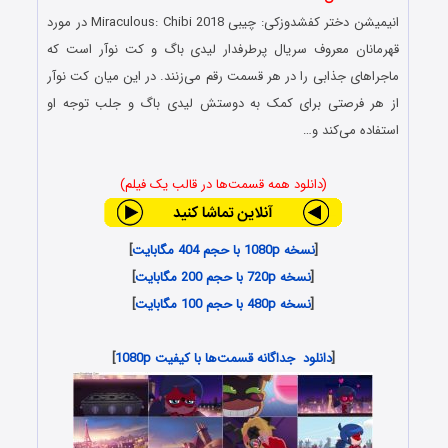
انیمیشن
دختر کفشدوزکی: چیبی
Miraculous: Chibi 2018 در مورد
قهرمانان معروف سریال پرطرفدار
لیدی باگ
و کت نوآر است که
ماجراهای جذابی را در هر قسمت رقم می‌زنند. در این میان کت نوآر
از هر فرصتی برای کمک به دوستش
لیدی باگ و جلب توجه او
استفاده می‌کند و…
(دانلود همه قسمت‌ها در قالب یک فیلم)
[
نسخه 1080p با حجم 404 مگابایت
]
[
نسخه 720p با حجم 200 مگابایت
]
[
نسخه 480p با حجم 100 مگابایت
]
[
دانلود جداگانه قسمت‌ها با کیفیت 1080p
]