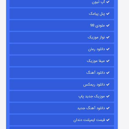
آپ تیون
باب اسفنجی فصل ۱۷
۶ (زیرنویس)
قسمت
منتشر شد
پنل پیامک
ملودی 98
نواز موزیک
دانلود رمان
میفا موزیک
دانلود آهنگ
رویایی برای تو
دانلود ریمکس
۱۵ (دوبله)
قسمت
منتشر شد
موزیک جدید پاپ
دانلود آهنگ جدید
قیمت ایمپلنت دندان