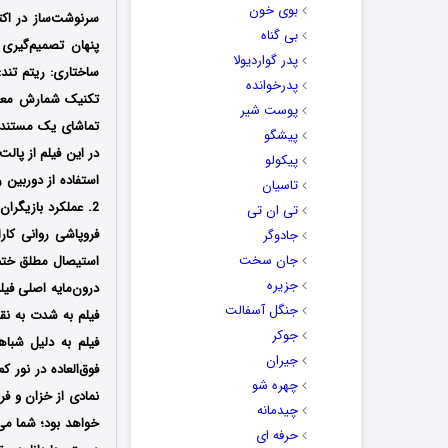
بوی خون
سرنوشت‌ساز در اکت
بی گناه
پنهان تصمیم‌گیری
پدر گواردیولا
پدرخوانده
تکنیک شمارش معکوس
پوست شیر
پیشگو
در این فیلم از پال
پیکولو
استفاده از دوربین 
تاسیان
2. عملکرد بازیگر
تی ان تی
جادوگر
جان سخت
جزیره
درون‌مایه اصلی فی
جنگل آسفالت
فیلم به شدت به نقد
جوکر
فیلم به دلیل شباه
جیران
فوق‌العاده در نور 
چهره شو
نمادی از خزان و فر
چیدمانه
حرفه ای