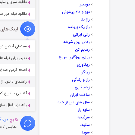
دانلود سریال ساوانت ant 2025
دومینو
دیو و ماه پیشونی
دانلود فیلم مرز سه‌گانه ntier 2019
راز بقا
راز یک پرونده
لینک‌های 
رالی ایرانی
رقص روی شیشه
سینمای آنلاین دو
رهایم کن
روزی روزگاری مریخ
تغییر زبان فیلم‌ها
ریکاوری
اضافه کردن صدای 
رینگو
زار و زندگی
راهنمای دانلود ا
زخم کاری
آشنایی با انواع ک
ساخت ایران
سال های دور از خانه
راهنمای فعال سازی کیفیت R
سایه باز
سرگیجه
هیچ
دیدگا
سقوط
نمایش / م
سودا