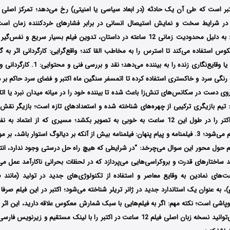
بر است که طی آن یک حادثه (در ابعاد سیاسی یا امنیتی) رخ می‌دهد؛ تمرکز اصلی فی
 در شرایط سخت و نمایش استیصال انسانی در برابر فشارهای خردکننده زمان است
ساختاری: ریتم تند: به دلیل محدودیت زمانی 12 ساعته در داستان، تدوین فیلم بسیار سریع
 استفاده می‌کند تا استرس را به مخاطب القا کند؛ واقع‌گرایی: کارگردانی اثر به
تماشای یک مستند یا وقایع‌نگاری زنده را به بی
ت رنگی سرد و خاکستری استفاده کرده تا اتمسفر سنگین ماه اکتبر و فضای سرد حاکم بر د
روی دست در سکانس‌های تنش‌زا باعث شده تا بیننده خود را در میانه میدان نبرد یا ا
ان: تیم بازیگری ترکیبی از چهره‌های شناخته شده و استعدادهای تازه است؛ بازیگر نق
فروپاشی روانی کاراکتر را در طول این 12 ساعت به خوبی به تصویر بکشد؛ مسیری که از ا
استیصال مطلق ختم می‌شود؛ 3. فیلمنامه و پیام پنهان: فیلمنامه بیش از آنکه بر دیالوگ استوار باش
لم حول محور این سوال می‌چرخد: “در شرایطی که هیچ راه حل درستی وجود ندارد، ان
 ساختارهای قدرت و بروکراسی‌هایی می‌پردازد که در لحظات بحرانی ناکارآمد عمل می‌ک
ت‌های نمادین به وقایع معاصر و استفاده از تکنولوژی‌های جدید در تولید (مانند ف
کم)، به عنوان یک استاندارد جدید در ژانر تریلر شناخته می‌شود؛ اکتبر در این فیلم صرف
وپاشی است؛ نکته مهم: اگر به فیلم‌هایی با سبک شمارش معکوس علاقه دارید، این اثر 
خواهد بود؛ شما می‌توانید نسخه زبان اصلی فیلم 12 ساعت در اکتبر را با ‌لینک مستقیم 