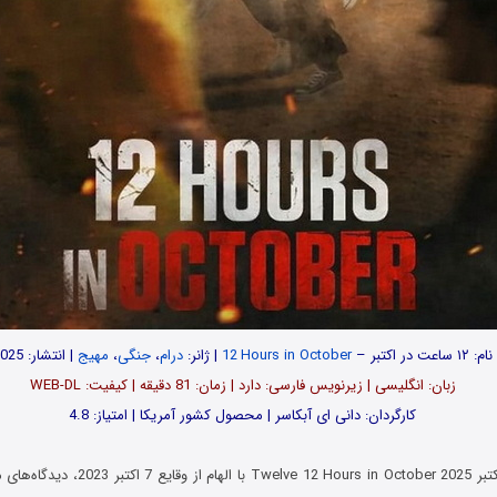
نام: ۱۲ ساعت در اکتبر –
Hours in October
i
12
| ژانر:
درام
،
جنگی
،
مهیج
| انتشار: 2025
زبان: انگلیسی | زیرنویس فارسی: دارد | زمان: 81 دقیقه | کیفیت: WEB-DL
کارگردان: دانی ای آبکاسر | محصول کشور آمریکا | امتیاز: 4.8
فیلم ۱۲ ساعت در اکتبر  Hours in October 2025