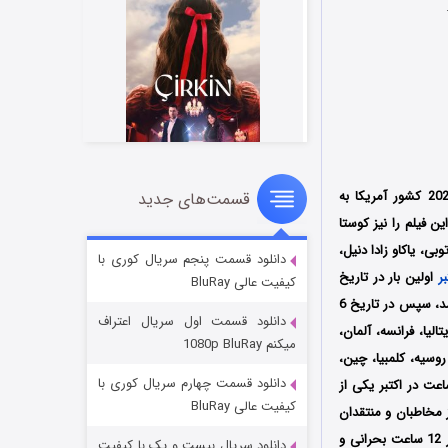
محصول سال 2025 کشور آمریکا به
قسمت‌های جدید
سریال زشت
کمپانی‌ 2B Films تولید شد؛ فیلمنامه این فیلم را نیز کوستا
۲ (زیرنویس)
قسمت
منتشر شد
ی، یاکاو زادا دنیل،
دانلود قسمت پنجم سریال کوری با
اولین بار در تاریخ
کیفیت عالی BluRay
19 دسامبر سال 2025 توسط کمپانی‌ Bleiberg Entertainment در سینماهای منتخب کشور آمریکا اکران شد، سپس در تاریخ 6
دانلود قسمت اول سریال اعتراف
تالیا، فرانسه، آلمان،
میکنم 1080p BluRay
روسیه، کلمبیا، چین،
دانلود قسمت چهارم سریال کوری با
م 12 ساعت در اکتبر یکی از
کیفیت عالی BluRay
یاری از مخاطبان و منتقدان
را جلب کرده است؛ فیلم بر پایه یک ساختار زمان واقعی (Real-time) بنا شده است؛ داستان فیلم روایتگر 12 ساعت بحرانی و
دانلود سریال بیست و یک با کیفیت