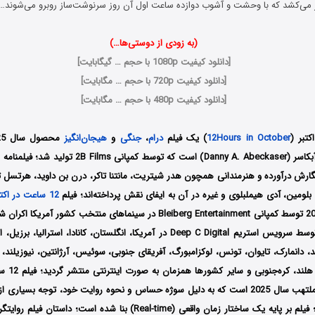
 می‌کشد که با وحشت و آشوب دوازده ساعت اول آن روز سرنوشت‌ساز روبرو می‌شوند…
(به زودی از دوستی‌ها…)
[
دانلود کیفیت 1080p با حجم … گیگابایت
]
[
دانلود کیفیت 720p با حجم … مگابایت
]
[
دانلود کیفیت 480p با حجم … مگابایت
]
12Hours in October
) یک فیلم
درام
،
جنگی
و
هیجان‌انگیز
کارگردانی دانی ای آبکاسر (Danny A. Abeckaser) است که توسط 
گارش درآورده و هنرمندانی همچون
هدر شیتریت، مانتنا تاکر، درن بن داوید، هرتسل توب
 بلومین، آدی هیملبلوی
و غیره در آن به ایفای نقش پرداخته‌اند؛ فیلم
12 ساعت در اکتبر
در آمریکا، انگلستان، کانادا، استرالیا، برزیل، ای
د، دانمارک، تایوان، تونس، لوکزامبورگ، آفریقای جنوبی، سوئیس، آرژانتین، نیوزیلند، 
 هلند، کره‌جنوبی و سایر کشورها همزمان به صورت اینترنتی منتشر گردید؛
فیل
آثار بحث‌برانگیز و ملتهب سال 2025 است که به دلیل سوژه حساس و نحوه روایت خود، توجه بس