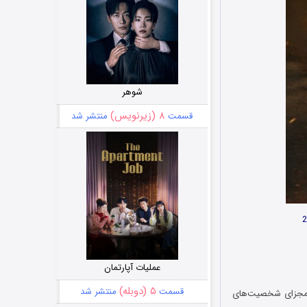
شوهر
۸ (زیرنویس)
قسمت
منتشر شد
عملیات آپارتمان
۵ (دوبله)
قسمت
منتشر شد
Twelve 12 با الهام از وقایع 7 اکتبر 2023، دیدگاه‌های مجزای شخصیت‌های