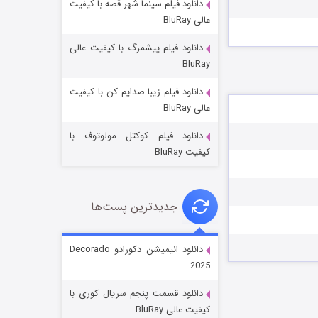
دانلود فیلم سینما شهر قصه با کیفیت
عالی BluRay
دانلود فیلم پیشمرگ با کیفیت عالی
BluRay
دانلود فیلم زیبا صدایم کن با کیفیت
جادوگری در مغولستان
عالی BluRay
۱۴ (زیرنویس)
قسمت
منتشر شد
دانلود فیلم کوکتل مولوتوف با
کیفیت BluRay
جدیدترین پست‌ها
دانلود انیمیشن دکورادو Decorado
2025
باب اسفنجی فصل ۱۷
دانلود قسمت پنجم سریال کوری با
۶ (زیرنویس)
قسمت
منتشر شد
کیفیت عالی BluRay