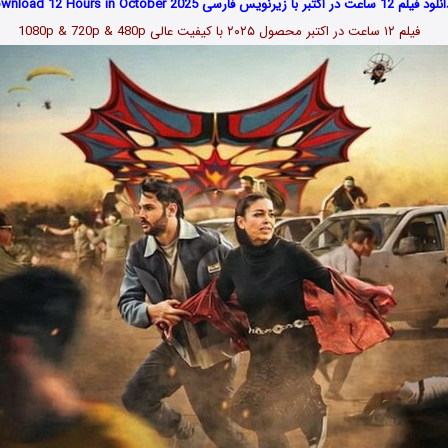
 فیلم 12 ساعت در اکتبر با زیرنویس فارسی Download 12 Hours in October 2025
فیلم ۱۲ ساعت در اکتبر محصول ۲۰۲۵ با کیفیت عالی 1080p & 720p & 480p