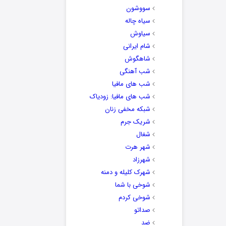
سووشون
سیاه چاله
سیاوش
شام ایرانی
شاهگوش
شب آهنگی
شب های مافیا
شب های مافیا: زودیاک
شبکه مخفی زنان
شریک جرم
شغال
شهر هرت
شهرزاد
شهرک کلیله و دمنه
شوخی با شما
شوخی کردم
صداتو
ضد