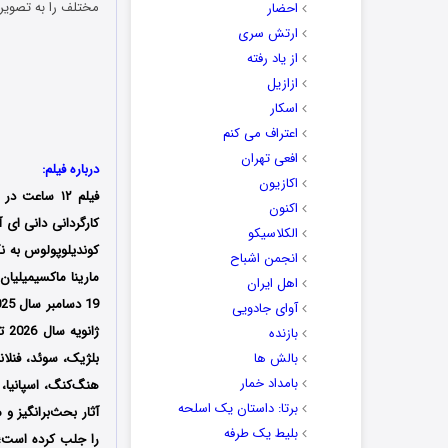
مختلف را به تصویر
احضار
ارتش سری
از یاد رفته
ازازیل
اسکار
اعتراف می کنم
افعی تهران
درباره فیلم:
اکازیون
فیلم ۱۲ ساعت در اکتبر (
اکنون
الکلاسیکو
کوندیلوپولوس
به ن
انجمن اشباح
مارینا ماکسیمیلیان
اهل ایران
آوای جادویی
ژانویه سال 2026 توسط سرویس استریم Deep C Digital
بازنده
بالش ها
بلژیک، سوئد، فنلان
بامداد خمار
هنگ‌کنگ، اسپانیا،
برتا: داستان یک اسلحه
بلیط یک‌‌ طرفه