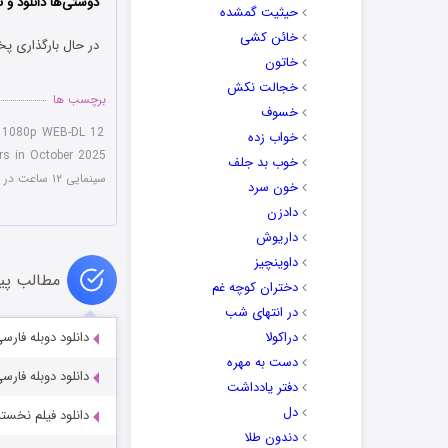
دوستی‌ها دانلود و ت
حیثیت گمشده
خائن کشی
در حال بارگذاری پخ
خاتون
خجالت نکش
برچسب ها
خسوف
12 Hours in October 2025 1080p WEB-DL
خواب زده
rs in October 2025
خوب بد جلف
سینمایی ۱۲ ساعت در اکتبر ۲۰۲۵
خون سرد
دادزن
داریوش
داوینچیز
مطالب پی
دختران کوچه غم
در انتهای شب
دراکولا
دانلود دوبله فارسی فیلم he Moon 1964
دست به مهره
دانلود دوبله فارسی فیل
دفتر یادداشت
دل
دانلود فیلم نخستین‌ها als 2023
دندون طلا