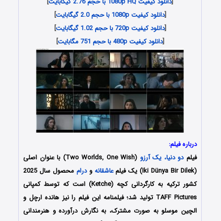
[
دانلود کیفیت 1080p HQ با حجم 2.76 گیگابایت
]
[
دانلود کیفیت 1080p با حجم 2.0 گیگابایت
]
[
دانلود کیفیت 720p با حجم 1.02 گیگابایت
]
[
دانلود کیفیت 480p با حجم 751 مگابایت
]
درباره فیلم:
فیلم
دو دنیا، یک آرزو
(Two Worlds, One Wish) با عنوان اصلی
(Iki Dünya Bir Dilek) یک فیلم
عاشقانه
و
درام
محصول سال 2025
کشور ترکیه به کارگردانی کچه (Ketche) است که توسط کمپانی‌
TAFF Pictures تولید شد؛ فیلمنامه این فیلم را نیز هانده ارچل و
الچین موسلو به صورت مشترک، به نگارش درآورده و هنرمندانی