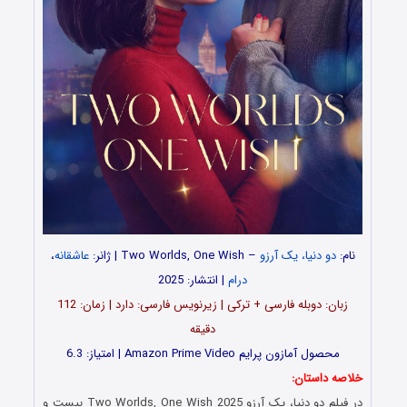
نام:
دو دنیا، یک آرزو
– Two Worlds, One Wish | ژانر:
عاشقانه
،
درام
| انتشار: 2025
زبان: دوبله فارسی + ترکی | زیرنویس فارسی: دارد | زمان: 112
دقیقه
محصول آمازون پرایم Amazon Prime Video | امتیاز: 6.3
خلاصه داستان:
در فیلم دو دنیا، یک آرزو Two Worlds, One Wish 2025 بیست و