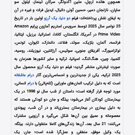
همچون هانده ارچل، متین آکدولگر، سرکان تینماز، ایلول سو
ساپان، نازلجان دمیر، حسین آونی دانیال، ایدیل فرات و غیره در آن
به ایفای نقش پرداخته‌اند؛ فیلم
دو دنیا، یک آرزو
اولین بار در تاریخ
25 نوامبر سال 2025 توسط سرویس استریم آمازون پرایم Amazon
Prime Video در آمریکا، انگلستان، کانادا، استرالیا، برزیل، ایتالیا،
فرانسه، آلمان، بلژیک، سوئد، فنلاند، دانمارک، تایوان، تونس،
لوکزامبورگ، آفریقای جنوبی، سوئیس، آرژانتین، نیوزیلند، روسیه،
کلمبیا، چین، هنگ‌کنگ، اسپانیا، ترکیه و سایر کشورها همزمان به
صورت اینترنتی منتشر گردید؛ فیلم دو دنیا، یک آرزو محصول سال
2025 ترکیه، یکی از جدیدترین و احساسی‌ترین آثار
درام
عاشقانه
است که به دلیل ترکیب المان‌های ماورایی (تله‌پاتی) با
درام
انسانی،
مورد توجه قرار گرفته است؛ داستان از شب سال نو 1998 در یک
بیمارستان کودکان آغاز می‌شود؛ یبلگه و جان دو کودکی هستند که
به دلیل بیماری در بیمارستان بستری‌اند و در آن شب، پیوندی
معصومانه و عمیق بین آن‌ها شکل می‌گیرد و آرزویی مشترک
می‌کنند؛ 21 سال بعد، آن‌ها زندگی‌های کاملا متفاوتی دارند: بیلگه:
یک وکیل موفق، منطقی و عمل‌گرا شده است؛ جان: یک