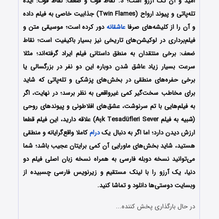
امید و آن تک آرزو است؛ 3. نقاط قوت و ضعف: نقاط قوت: ایده
تله‌پاتی و پیوند ارواح (Twin Flames) جذابیت خاصی به فیلم داده
و آن را از کلیشه‌های صرفا
عاشقانه
دور کرده است؛ موسیقی متن و
فیلم‌برداری در لوکیشن‌های تاریخی نیز بسیار باکیفیت است؛ نقاط
ضعف: برخی منتقدان به منطق داستانی فیلم ایراد گرفته‌اند؛ مثلا
سرعت بسیار زیاد عاشق شدن دوباره این دو نفر در بزرگسالی یا
برخی حفره‌های منطقی در بخش‌های پزشکی و تله‌پاتی که شاید
برای مخاطب سخت‌گیر کمی غیرواقعی به نظر برسد؛ در نهایت، اگر
به فیلم‌هایی با تم سرنوشت، عشق‌های افلاطونی و پیوندهای روحی
(شبیه به فیلم Aşk Tesadüfleri Sever) علاقه دارید، این فیلم قطعا
ارزش دیدن دارد؛ اما اگر به دنبال یک
درام
کاملا واقع‌گرایانه و منطقی
هستید، شاید بخش‌های ماورایی آن کمی برایتان عجیب باشد؛ شما
می‌توانید نسخه دوبله فارسی به همراه نسخه زبان اصلی فیلم دو
دنیا، یک آرزو را با ‌لینک مستقیم و زیرنویس فارسی چسبیده از
وبسایت دوستی‌ها دانلود و تماشا کنید.
در حال بارگذاری پخش کننده...