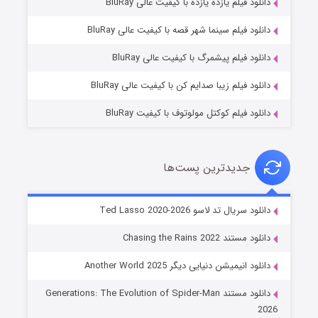
دانلود فیلم یازده یازده با کیفیت عالی BluRay
شوگر فصل ۲
دانلود فیلم سینما شهر قصه با کیفیت عالی BluRay
۷ (زیرنویس)
قسمت
منتشر شد
دانلود فیلم پیشمرگ با کیفیت عالی BluRay
دانلود فیلم زیبا صدایم کن با کیفیت عالی BluRay
دانلود فیلم کوکتل مولوتوف با کیفیت BluRay
جدیدترین پست‌ها
خاندان اژدها فصل ۳
دانلود سریال تد لاسو Ted Lasso 2020-2026
۶ (زیرنویس)
قسمت
منتشر شد
دانلود مستند Chasing the Rains 2022
دانلود انیمیشن دنیایی دیگر Another World 2025
دانلود مستند Generations: The Evolution of Spider-Man
2026