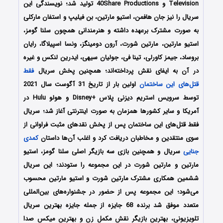
Television و 40Share Productions تولید شد؛ نویسندگی این
سریال را نیز جان هافمن، استیو مارتین، بن فیلیپ و استفان مارکلی
به صورت مشترک برعهده داشته و هنرمندانی همچون سلنا گومز،
استیو مارتین، مارتین شورت، آرون دومینگز، ونسا اسپیلاگا، رایان
بروساد، جیمز کاورلی، تینا فی، جولیان سیهی، ایدرین لنکس و غیره
در آن به ایفای نقش پرداخته‌اند؛ همچنین پخش سریال
فقط
قتل‌های این ساختمان
اولین بار از تاریخ 31 آگوست سال 2021
توسط سرویس استریم دیزنی پلاس +Disney و هولو Hulu در
آمریکا و سایر کشورها همزمان به صورت اینترنتی آغاز شد؛ سریال
فقط قتل‌های این ساختمان پس از پخش نقدهای مثبت فراوانی از
سوی منتقدین و مخاطبان دریافت کرد و اغلب آن‌ها داستان
کمدی
جنایی
سریال و همچنین بازی سه بازیگر اصلی سلنا گومز، استیو
مارتین و مارتین شورت در این مجموعه را ستودند؛ این سریال
ششمین همکاری مشترک مارتین شورت و استیو مارتین محسوب
می‌شود؛ این مجموعه پس از حضور در جشنواره‌های بین‌المللی
متعدد موفق شد برنده 68 جایزه از جمله جایزه بهترین سریال
تلویزیونی، بهترین بازیگر نقش مکمل زن و بهترین میکس صدا