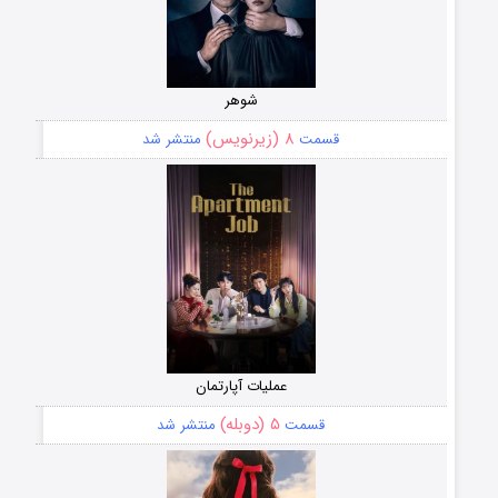
شوهر
۸ (زیرنویس)
قسمت
منتشر شد
عملیات آپارتمان
۵ (دوبله)
قسمت
منتشر شد