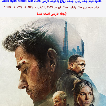
دانلود فیلم جک رایان: جنگ ارواح با دوبله فارسی Jack Ryan: Ghost War 2026
فیلم سینمایی جک رایان: جنگ ارواح ۲۰۲۶ با کیفیت 1080p & 720p & 480p
(دوبله فارسی اضافه شد)