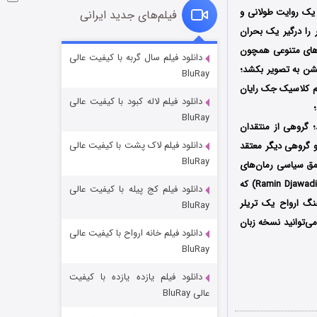
 یک روایت طولانی و
فیلم‌های جدید ایرانی
ر را درگیر یک بحران
ن‌های متنوعی همچون
خاندان اژدها فصل ۳
دانلود فیلم سال گربه با کیفیت عالی
 خشن به تصویر بکشد؛
BluRay
۶ (زیرنویس)
قسمت
منتشر شد
 طراوت و پویایی جدیدی به تیم کلاسیک جک رایان
دانلود فیلم لاله کبود با کیفیت عالی
BluRay
؛ گروهی از منتقدان
دانلود فیلم لاک پشت با کیفیت عالی
 و گروهی دیگر معتقد
BluRay
عمق سیاسی رمان‌های
تام کلنسی فاصله گرفته است؛ با این وجود، نمی‌توان از موسیقی متن حماسی و شنیدنی رامین جوادی (Ramin Djawadi) که
دانلود فیلم کج‌ پیله با کیفیت عالی
نگ ارواح یک تریلر
BluRay
می‌توانید نسخه زبان
دانلود فیلم خانه ارواح با کیفیت عالی
جادوگری در مغولستان
BluRay
۱۴ (زیرنویس)
قسمت
منتشر شد
دانلود فیلم یازده یازده با کیفیت
عالی BluRay