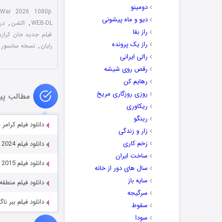
دومینو
 War 2026 1080p
دیو و ماه پیشونی
WEB-DL
,
اکشن
,
درا
راز بقا
فیلم جدید جان کراز
راز یک پرونده
رایان
,
نسخه سانسور شده Ghost War 2026
رالی ایرانی
رقص روی شیشه
رهایم کن
روزی روزگاری مریخ
مطالب پی
ریکاوری
رینگو
دانلود فیلم کرامر علیه کرامر 979
زار و زندگی
زخم کاری
دانلود فیلم Ooru Peru Bhairavakona 2024
ساخت ایران
دانلود فیلم Mission: Impossible – Rogue Nation 2015
سال های دور از خانه
سایه باز
دانلود فیلم منطقه کشتار ۲ (2015
سرگیجه
دانلود فیلم ببر ناگزوارا رائو  2023
سقوط
سودا