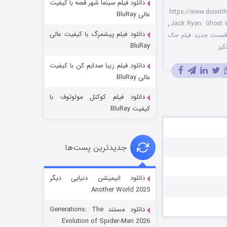
دانلود فیلم سینما شهر قصه با کیفیت
https://www.doosti
عالی BluRay
,
دانلود فیلم پیشمرگ با کیفیت عالی
سمت جدید فیلم جک
BluRay
گیز
دانلود فیلم زیبا صدایم کن با کیفیت
باب اسفنجی فصل ۱۷
عالی BluRay
۶ (زیرنویس)
قسمت
منتشر شد
دانلود فیلم کوکتل مولوتوف با
کیفیت BluRay
جدیدترین پست‌ها
دانلود انیمیشن دنیایی دیگر
Another World 2025
رویایی برای تو
دانلود مستند Generations: The
۱۵ (دوبله)
قسمت
منتشر شد
Evolution of Spider-Man 2026