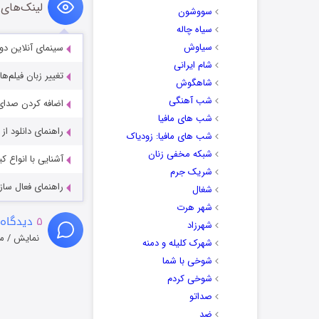
لینک‌های 
سووشون
سیاه چاله
سیاوش
سینمای آنلاین دو
شام ایرانی
تغییر زبان فیلم‌ها
شاهگوش
شب آهنگی
اضافه کردن صدای 
شب های مافیا
راهنمای دانلود ا
شب های مافیا: زودیاک
شبکه مخفی زنان
آشنایی با انواع ک
شریک جرم
راهنمای فعال سازی کیفیت R
شغال
شهر هرت
۵
دیدگاه 
شهرزاد
نمایش / م
شهرک کلیله و دمنه
شوخی با شما
شوخی کردم
صداتو
ضد