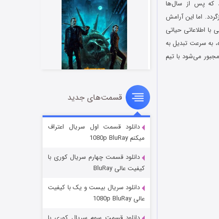
ان را روایت می‌کند که پس از سال‌ها
ردد. اما این آرامش
 با اطلاعاتی حیاتی
، به سرعت تبدیل به
 برای مقابله با یک واحد عملیات سیاه (Black-ops) سرکش، مجبور می‌شود با تیم
قسمت‌های جدید
مردگان متحرک: شهر مرده ۳
۲ (زیرنویس)
قسمت
منتشر شد
دانلود قسمت اول سریال اعتراف
میکنم 1080p BluRay
دانلود قسمت چهارم سریال کوری با
کیفیت عالی BluRay
دانلود سریال بیست و یک با کیفیت
عالی 1080p BluRay
دانلود قسمت سوم سریال کوری با