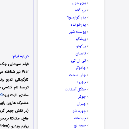
بوی خون
بی گناه
پدر گواردیولا
پدرخوانده
پوست شیر
پیشگو
پیکولو
تاسیان
درباره فیلم:
تی ان تی
فیلم سینمایی جک ر
جادوگر
War نیز شناخته می‌شود) یک اثر
جان سخت
جزیره
جنگل آسفالت
ساندی نایت پرود
اک
جوکر
مشترک هارون رابین
جیران
(در نقش جیمز گریر)
چهره شو
چیدمانه
حرفه ای