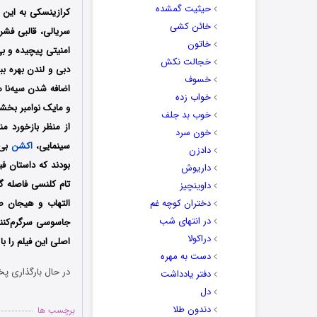
حیثیت گمشده
کرازینسکی به این 
خائن کشی
سریالی، قالبی فشرد
خاتون
امنیتی پیچیده و بی
خجالت نکش
دبی و لندن بهره بب
خسوف
خواب زده
و مایک نوامبر بخش
خوب بد جلف
از منظر بازخورد م
خون سرد
سینمایی،
اکشن
بی‌
دادزن
بودند که داستان ف
داریوش
داوینچیز
دختران کوچه غم
التهاب و هیجان ص
در انتهای شب
جاسوسی سرگرم‌کنن
دراکولا
اصلی این فیلم را ب
دست به مهره
در حال بارگذاری پخ
دفتر یادداشت
دل
دندون طلا
برچسب ها