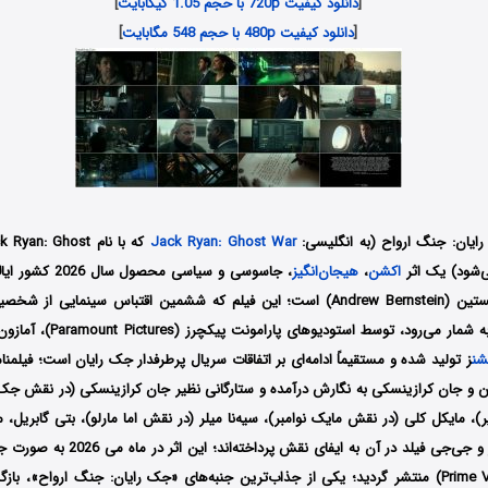
[
دانلود کیفیت 720p با حجم 1.05 گیگابایت
]
[
دانلود کیفیت 480p با حجم 548 مگابایت
]
ایان: جنگ ارواح (به انگلیسی:
Jack Ryan: Ghost War
که با نام : Ghost
اکشن
،
هیجان‌انگیز
، جاسوسی و سیاسی مح
کارگردانی اندرو برنستین (Andrew Bernstein) است؛ این فیلم که ششمین اقتباس سین
توسط تام کلنسی به شمار می‌رود، توس
شن
ز تولید شده و مستقیماً ادامه‌ای بر اتفاقات سریال پرطرفدار جک رایان است؛ فیلمنام
 و جان کرازینسکی به نگارش درآمده و ستارگانی نظیر جان کرازینسکی (در نقش جک 
، مایکل کلی (در نقش مایک نوامبر)، سیه‌نا میلر (در نقش اما مارلو)، بتی گابریل،
هاج، مک‌کنا بریجر و جی‌جی فیلد در آن به ای
پرایم ویدیو (Prime Video) منتشر گردید؛ یکی از جذاب‌ترین جنبه‌های «جک رایان: جنگ ارواح»