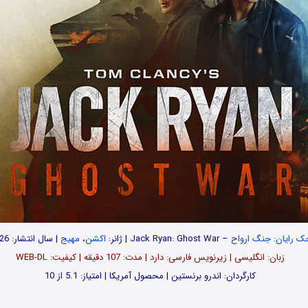
ک رایان: جنگ ارواح
– Jack Ryan: Ghost War | ژانر:
اکشن
،
مهیج
| سال انتشار: 2026
زبان: انگلیسی | زیرنویس فارسی: دارد | مدت: 107 دقیقه | کیفیت: WEB-DL
کارگردان: اندرو برنستین | محصول آمریکا | امتیاز: 5.1 از 10