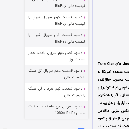
شکست استوارت در نجات جهان
کیفیت عالی BluRay
۷ (زیرنویس)
قسمت
منتشر شد
دانلود قسمت دوم سریال کوری با
کیفیت عالی BluRay
دانلود قسمت اول سریال کوری با
کیفیت عالی BluRay
دانلود فصل دوم سریال بامداد خمار
قسمت اول
Tom Clancy’s Jack Ryan
دانلود قسمت دهم سریال گل سنگ
صول سال 2026 کشور ایالات متحده آمریکا به
شوگر فصل ۲
با کیفیت عالی
مایی از شخصیت محبوب خلق‌شده
۷ (زیرنویس)
قسمت
منتشر شد
ط استودیوهای پارامونت پیکچرز (Paramount Pictures)، آمازون ام‌جی‌ام استودیوز و
دانلود قسمت نهم سریال گل سنگ
ه این اثر با همکاری
با کیفیت عالی
رایان)، وندل پیرس
دانلود سریال بی عاطفه با کیفیت
 مکس بیزلی، داگلاس
عالی 1080p BluRay
فای نقش پرداخته‌اند؛ این اثر در ماه می 2026 به صورت جهانی از طریق پلتفرم
، بازگشت قدرتمندانه جان