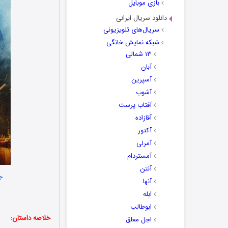
بازی موبایل
دانلود سریال ایرانی
سریال‌های تلویزیونی
شبکه نمایش خانگی
۱۳ شمالی
آبان
آسپرین
آشوب
آفتاب پرست
آقازاده
آکتور
آمرلی
آمستردام
آنتن
ج
آنها
ابله
ابوطالب
خلاصه داستان:
اجل معلق