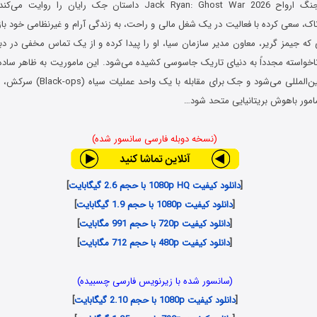
فیلم جک رایان: جنگ ارواح Jack Ryan: Ghost War 2026 داستان جک رای
، سعی کرده با فعالیت در یک شغل مالی و راحت، به زندگی آرام و غیرنظامی خود بازگ
که جیمز گریر، معاون مدیر سازمان سیا، او را پیدا کرده و از یک تماس مخفی در دبی
خواسته مجدداً به دنیای تاریک جاسوسی کشیده می‌شود. این ماموریت به ظاهر ساده
یک توطئه مرگبار بین‌المللی می‌شود و جک
مور باهوش بریتانیایی متحد شود…
(نسخه دوبله فارسی سانسور شده)
[
دانلود کیفیت 1080p HQ با حجم 2.6 گیگابایت
]
[
دانلود کیفیت 1080p با حجم 1.9 گیگابایت
]
[
دانلود کیفیت 720p با حجم 991 مگابایت
]
[
دانلود کیفیت 480p با حجم 712 مگابایت
]
(سانسور شده با زیرنویس فارسی چسبیده)
[
دانلود کیفیت 1080p با حجم 2.10 گیگابایت
]