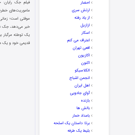
احضار
ارتش سری
ماموریت‌های خطرناک
از یاد رفته
موقتی است؛ زمانی 
ازازیل
خبر می‌دهد، جک نا
اسکار
اعتراف می کنم
قدیمی خود و یک ما
افعی تهران
اکازیون
اکنون
الکلاسیکو
انجمن اشباح
اهل ایران
آوای جادویی
بازنده
بالش ها
بامداد خمار
برتا: داستان یک اسلحه
بلیط یک‌‌ طرفه