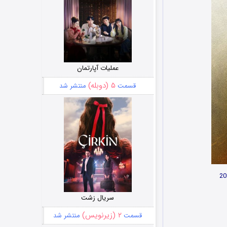
عملیات آپارتمان
۵ (دوبله)
قسمت
منتشر شد
سریال زشت
۲ (زیرنویس)
قسمت
منتشر شد