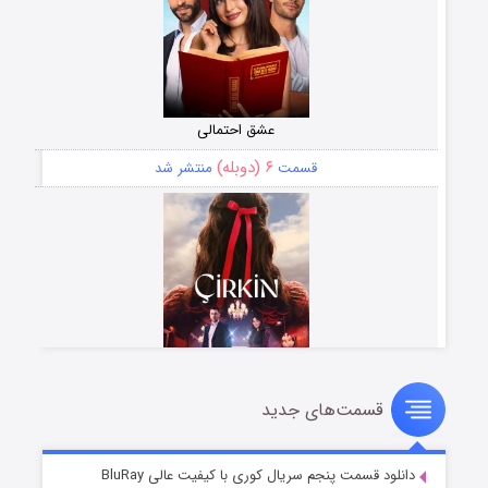
عشق احتمالی
۶ (دوبله)
قسمت
منتشر شد
قسمت‌های جدید
سریال زشت
۵ (زیرنویس)
قسمت
منتشر شد
دانلود قسمت پنجم سریال کوری با کیفیت عالی BluRay