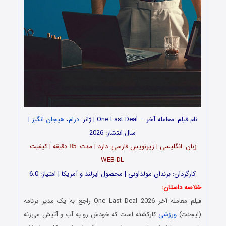
نام فیلم: معامله آخر – One Last Deal | ژانر:
درام
،
هیجان انگیز
|
سال انتشار: 2026
زبان: انگلیسی | زیرنویس فارسی: دارد | مدت: 85 دقیقه | کیفیت:
WEB-DL
کارگردان: برندان مولداونی | محصول ایرلند و آمریکا | امتیاز: 6.0
خلاصه داستان:
فیلم معامله آخر One Last Deal 2026 راجع به یک
مدیر برنامه
(ایجنت)
ورزشی
کارکشته است که خودش رو به آب و آتیش می‌زنه