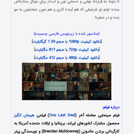
تا بتونه یه قرارداد نهایی و حسابی نون‌ و آب‌دار برای موکل ستاره‌اش
ببنده؛ اونم تو شرایطی که هم آینده کاری و هم جون جفتشون به مو
بنده و در خطره!
(سانسور شده با زیرنویس فارسی چسبیده)
[
دانلود کیفیت 1080p با حجم 1.59 گیگابایت
]
[
دانلود کیفیت 720p با حجم 817 مگابایت
]
[
دانلود کیفیت 480p با حجم 412 مگابایت
]
درباره فیلم:
فیلم سینمایی معامله آخر (
One Last Deal
) فیلمی
هیجان انگیز
محصول مشترک کشورهای ایرلند، بریتانیا و ایالات متحده آمریکا به
کارگردانی برندن مالدونی (Brendan Muldowney) و نویسندگی پیتر