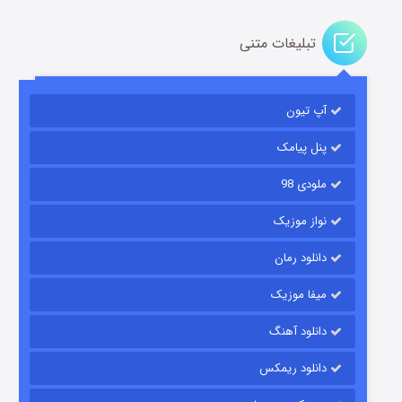
تبلیغات متنی
آپ تیون
مردگان متحرک: شهر مرده ۳
۲ (زیرنویس)
قسمت
منتشر شد
پنل پیامک
ملودی 98
نواز موزیک
دانلود رمان
میفا موزیک
دانلود آهنگ
شکست استوارت در نجات جهان
دانلود ریمکس
۷ (زیرنویس)
قسمت
منتشر شد