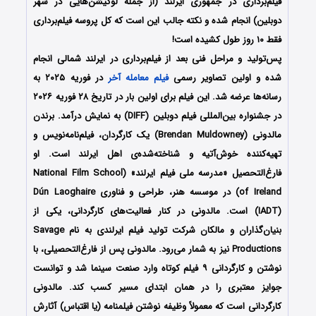
فیلم‌برداری در جمهوری ایرلند (از جمله لوکیشن‌هایی در شهر
دوبلین) انجام شده و نکته جالب این است که کل پروسه فیلم‌برداری
فقط ۱۰ روز طول کشیده است!
پس‌تولید و مراحل فنی بعد از فیلم‌برداری در ایرلند شمالی انجام
شده و اولین تصاویر رسمی
فیلم معامله آخر
در فوریه ۲۰۲۵ به
رسانه‌ها عرضه شد. این فیلم برای اولین بار در تاریخ ۲۸ فوریه ۲۰۲۶
در جشنواره بین‌المللی فیلم دوبلین (DIFF) به نمایش درآمد. برندن
مالدونی (Brendan Muldowney) یک کارگردان، فیلم‌نامه‌نویس و
تهیه‌کننده خوش‌آتیه و شناخته‌شده‌ی اهل ایرلند است. او
فارغ‌التحصیل «مدرسه ملی فیلم ایرلند» (National Film School
of Ireland) در موسسه هنر، طراحی و فناوری Dún Laoghaire
(IADT) است. مالدونی در کنار فعالیت‌های کارگردانی، یکی از
بنیان‌گذاران و مالکان شرکت تولید فیلم ایرلندی به نام Savage
Productions نیز به شمار می‌رود. مالدونی پس از فارغ‌التحصیلی، با
نوشتن و کارگردانی ۹ فیلم کوتاه وارد صنعت سینما شد و توانست
جوایز معتبری را در همان ابتدای مسیر کسب کند. مالدونی
کارگردانی است که معمولاً وظیفه نوشتن فیلمنامه (یا اقتباس) آثارش