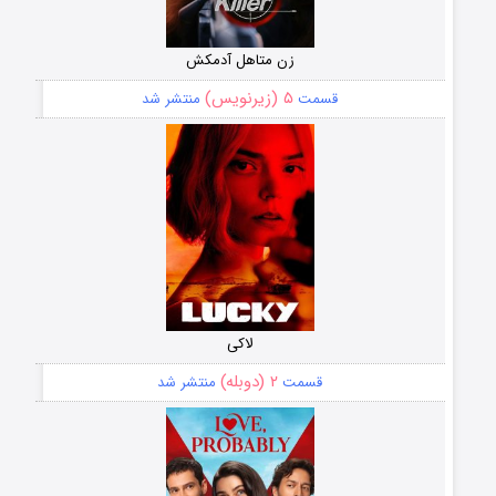
زن متاهل آدمکش
۵ (زیرنویس)
قسمت
منتشر شد
لاکی
۲ (دوبله)
قسمت
منتشر شد