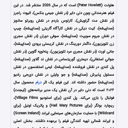
هاولت (Peter Howlett) است که در سال 2026 منتشر شد. در این
فیلم هنرمندانی چون دنی دایر (در نقش جیمی بنکس)، الیوت راجرز
(در نقش مت گراویش)، کارلوس باردم در نقش روبرتو سانچز
(صداپیشه)، کیت دیکی در نقش کارآگاه گاریتی (صداپیشه)، چیپ
در نقش جروم سوییت (صداپیشه)، سوفی دوران (در نقش مجری
زن تلویزیون)، داگمار دورینگ در نقش کریستی برودی (صداپیشه)،
جانی اورت (در نقش مجری مرد تلویزیون)، پنه‌لوپه گاوین (در نقش
جوانیِ استفانی)، دیمتری گوریتساس در نقش ند گلاور (صداپیشه)،
پل کندی در نقش فروشنده (صداپیشه)، ایمی استفنسون در نقش
مسئول پذیرش (صداپیشه) و جو وایلی در نقش دی‌جی رادیو
(صداپیشه) حضور داشته اند. این فیلم یک اثر
درام
محصول سال
۲۰۲۶ است که دنی دایر در آن نقش یک مدیر برنامه‌های (ایجنت)
فوتبال را بازی می‌کند. پل کندی (برای استودیو Village Films)،
ریچارد بولگر (برای Hail Mary Pictures) و پاتریک اونیل (برای
Wildcard) با حمایت سازمان‌های سینمایی ایرلند (Screen Ireland)
و ایرلند شمالی تهیه کنندگی فیلم را برعهده داشتند. بخش اصلی