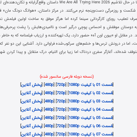
سریال همه ما اینجا در حال تلاشیم We Are All Trying Here 2026 داستان واقع‌گرا
کست و روزمرگی دست‌وپنجه نرم می‌کنند. در مرکز داستان، «هوانگ دونگ مان» قرار
رف تعقیب رویای کارگردانی سینما کرده اما هرگز موفق به ساخت اولین فیلمش نشد
 دوستان موفقش و احساس پوچی درگیر است و ناامیدی‌هایش را پشت پرحرفی‌ها و
. در مقابل او «بیون اون آه» حضور دارد، یک تهیه‌کننده و ارزیاب فیلمنامه که به خاطر 
، اما در درونش ترس‌ها و خشم‌های سرکوب‌شده فراوانی دارد. آشنایی این دو نفر که 
توقف شده‌اند، آغازگر سفری دردناک اما زیبا برای التیام، درک متقابل و پیدا کردن شه
(نسخه دوبله فارسی سانسور شده)
[
قسمت 01 با کیفیت 1080p
] [
720p
] [
480p
] [
پخش آنلاین
]
[
قسمت 02 با کیفیت 1080p
] [
720p
] [
480p
] [
پخش آنلاین
]
[
قسمت 03 با کیفیت 1080p
] [
720p
] [
480p
] [
پخش آنلاین
]
[
قسمت 04 با کیفیت 1080p
] [
720p
] [
480p
] [
پخش آنلاین
]
[
قسمت 05 با کیفیت 1080p
] [
720p
] [
480p
] [
پخش آنلاین
]
[
قسمت 06 با کیفیت 1080p
] [
720p
] [
480p
] [
پخش آنلاین
]
[
قسمت 07 با کیفیت 1080p
] [
720p
] [
480p
] [
پخش آنلاین
]