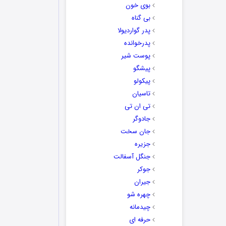
بوی خون
بی گناه
پدر گواردیولا
پدرخوانده
پوست شیر
پیشگو
پیکولو
تاسیان
تی ان تی
جادوگر
جان سخت
جزیره
جنگل آسفالت
جوکر
جیران
چهره شو
چیدمانه
حرفه ای