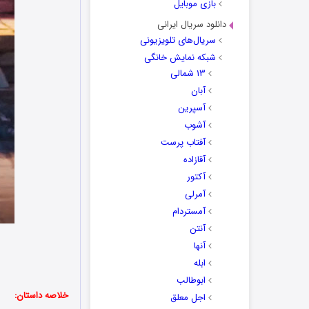
بازی موبایل
دانلود سریال ایرانی
سریال‌های تلویزیونی
شبکه نمایش خانگی
۱۳ شمالی
آبان
آسپرین
آشوب
آفتاب پرست
آقازاده
آکتور
آمرلی
آمستردام
آنتن
آنها
ابله
ابوطالب
خلاصه داستان:
اجل معلق