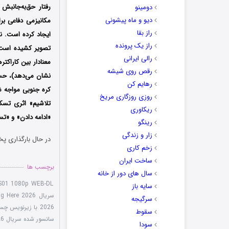
رفتار حق‌به‌جانبش
دومینو
دیو و ماه پیشونی
مکانیزمی دفاعی ب
راز بقا
ایجاد کرده است. ن
راز یک پرونده
تصویر کشیده است؛
رالی ایرانی
معنادار بین کاراکت
رقص روی شیشه
نشان می‌دهد)، حس 
رهایم کن
روزی روزگاری مریخ
تلاشیم» اثری تسک
ریکاوری
«ادامه دادن» و «ت
رینگو
زار و زندگی
در حال بارگذاری پخ
زخم کاری
ساخت ایران
برچسب ها
سال های دور از خانه
 S01 1080p WEB-DL
سایه باز
سریال We Are All Trying Here 2026
سرگیجه
2026 با زیرنویس چسبیده
سقوط
سانسور شده سریال We Are All Trying Here 2026
سودا