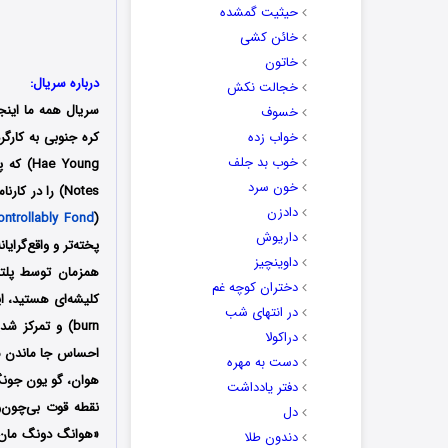
حیثیت گمشده
خائن کشی
خاتون
درباره سریال:
خجالت نکش
سریال همه ما اینجا
خسوف
خواب زده
خوب بد جلف
خون سرد
Notes) را در
دادزن
ntrollably Fond
(
داریوش
داوینچیز
همزمان توسط پلتفرم نتفلیکس (Netflix) در دسترس م
دختران کوچه غم
در انتهای شب
burn) و تمرکز
دراکولا
احساس جا ماندن می‌
دست به مهره
هوان، گو یون جونگ
دفتر یادداشت
نقطه قوت بی‌چون‌و
دل
«هوانگ دونگ مان»،
دندون طلا