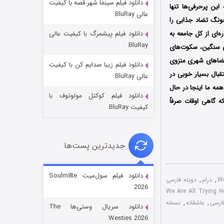
دانلود فیلم سینما شهر قصه با کیفیت
این پرحرفی‌ها تنها
عالی BluRay
ونگ تضاد جذابی را
‌ای از کل جامعه به
دانلود فیلم پیشمرگ با کیفیت عالی
BluRay
ی سنگین، سکوت‌های
و فضاهای شهری منزوی
دانلود فیلم زیبا صدایم کن با کیفیت
جادوگری در مغولستان
قبال بسیار خوبی در
عالی BluRay
14 (زیرنویس)
قسمت
منتشر شد
نست رکورد بینندگان شبکه JTBC را جابجا کند. «همه ما اینجا در حال
دانلود فیلم کوکتل مولوتوف با
 گاهی اوقات صرفاً
کیفیت BluRay
جدیدترین پست‌ها
دانلود فیلم سول‌میت Soulm8te
,
درام
,
دوبله فارسی
2026
ال We Are All Trying Here
باب اسفنجی فصل ۱۷
فارسی
,
عاشقانه
,
نسخه
دانلود سریال وستی‌ها The
6 (زیرنویس)
قسمت
منتشر شد
Westies 2026