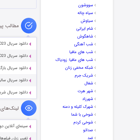
سووشون
سیاه چاله
سیاوش
مطالب پی
شام ایرانی
شاهگوش
دانلود سریال Siren: Survive the Island 2023
شب آهنگی
شب های مافیا
دانلود سریال Korea-Khitan War 2023
شب های مافیا: زودیاک
شبکه مخفی زنان
دانلود سریال بازگشت قاضی 2026
شریک جرم
دانلود سریال سالن هولمز  2025
شغال
شهر هرت
دانلود سریال شریک خوب 2024
شهرزاد
شهرک کلیله و دمنه
لینک‌های 
شوخی با شما
شوخی کردم
سینمای آنلاین دو
صداتو
ضد
تغییر زبان فیلم‌ها