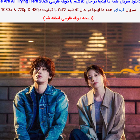
انلود سریال همه ما اینجا در حال تلاشیم با دوبله فارسی We Are All Trying Here 2026
سریال
کره ای
همه ما اینجا در حال تلاشیم
۲۰۲۶
با کیفیت 1080p & 720p & 480p
(نسخه دوبله فارسی اضافه شد)