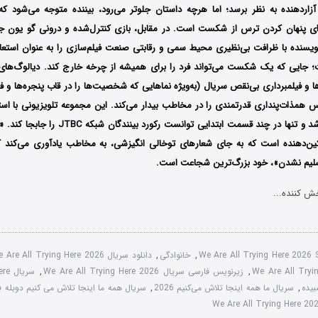
 آزاردهنده به نظر برسد؛ اما هرچه داستان جلوتر می‌رود، بیننده متوجه می‌شود که 
رای پنهان کردن ترس از شکست است. در مقابل، بازی کنترل‌شده و درونی گو یون ج
ویسنده با ظرافت بی‌نظیری محیط سمی و رقابتی صنعت فیلم‌سازی را به عنوان استعاره
 جایی که یک شکست می‌تواند فرد را برای همیشه از چرخه خارج کند. دیالوگ‌ها
رها و فیلمبرداری بی‌نقص سریال (به‌ویژه نماهایی که شخصیت‌ها را در قاب پنجره‌ها 
همذات‌پنداری قدرتمندی را در مخاطب بیدار می‌کند. این مجموعه تلویزیونی با است
کره جنوبی مواجه شد و تنها در چند قسمت ابتدایی توا
ین‌دهنده است که به جای شعارهای توخالی انگیزشی، به مخاطب یادآوری می‌کند که
سلیم نشدن»، خود بزرگ‌ترین شجاعت است.
ش کننده...
We Are All Trying Here 2026
,
خانوادگی
,
دانلود سریال We Are All Trying Here 2026
,
زیرنویس فارسی سریال We Are All Trying Here 2026
,
سری
,
سریال ما همه اینجا تلاش می‌کنیم 2026
,
سریال همه ما اینجا تلاش می کنیم دوبله 