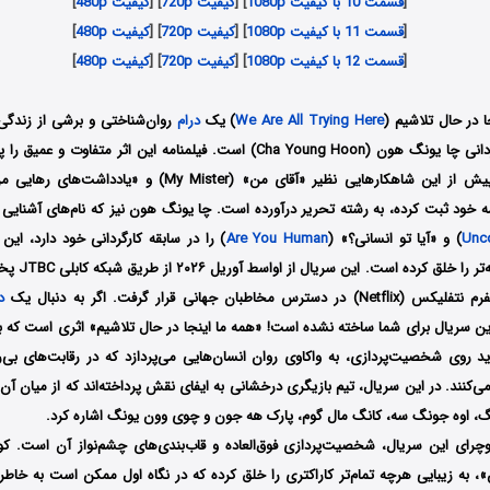
[
قسمت 10 با کیفیت 1080p
] [
کیفیت 720p
] [
کیفیت 480p
]
[
قسمت 11 با کیفیت 1080p
] [
کیفیت 720p
] [
کیفیت 480p
]
[
قسمت 12 با کیفیت 1080p
] [
کیفیت 720p
] [
کیفیت 480p
]
 در حال تلاشیم (
We Are All Trying Here
) یک
درام
 کارنامه خود ثبت کرده، به رشته تحریر درآورده است. چا یونگ هون نیز که نام‌های آشنای
Unco
) و «آیا تو انسانی؟» (
Are You Human
) را در سابقه کارگردانی خود دارد، این
پخته‌تر و واقع‌گر
خاطبان جهانی قرار گرفت. اگر به دنبال یک
د
 شدید روی شخصیت‌پردازی، به واکاوی روان انسان‌هایی می‌پردازد که در رقابت‌های بی
کنند. در این سریال، تیم بازیگری درخشانی به ایفای نقش پرداخته‌اند که از میان آن‌ه
، اوه جونگ سه، کانگ مال گوم، پارک هه جون و چوی وون یونگ اشاره کرد.
چرای این سریال، شخصیت‌پردازی فوق‌العاده و قاب‌بندی‌های چشم‌نواز آن است. ک
 به زیبایی هرچه تمام‌تر کاراکتری را خلق کرده که در نگاه اول ممکن است به خاطر