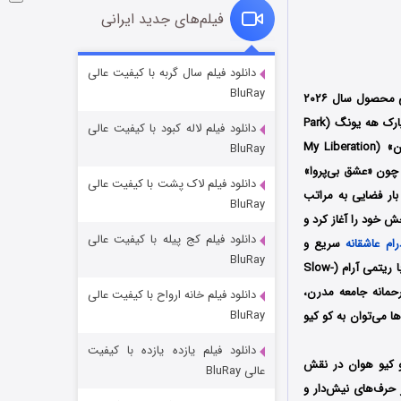
فیلم‌های جدید ایرانی
شوگر فصل ۲
دانلود فیلم سال گربه با کیفیت عالی
BluRay
7 (زیرنویس)
قسمت
منتشر شد
روان‌شناختی و برشی از زندگی محصول سال ۲۰۲۶
کره جنوبی به کارگردانی چا یونگ هون (Cha Young Hoon) است. فیلمنامه این اثر متفاوت و عمیق را پارک هه یونگ (Park
دانلود فیلم لاله کبود با کیفیت عالی
Hae Young) که پیش از این شاهکارهایی نظیر «آقای من» (My Mister) و «یادداشت‌های رهایی من» (My Liberation
BluRay
ی چون «عشق بی‌پروا»
دانلود فیلم لاک پشت با کیفیت عالی
 بار فضایی به مراتب
BluRay
ایانه‌تر را خلق کرده است. این سریال از اواسط آوریل ۲۰۲۶ از طریق شبکه کابلی JTBC پخش خود را آغاز کرد و
دانلود فیلم کج‌ پیله با کیفیت عالی
رام
عاشقانه
سریع و
BluRay
کلیشه‌ای هستید، این سریال برای شما ساخته نشده است! «همه ما اینجا در حال تلاشیم» اثری است که با ریتمی آرام (Slow-
‌رحمانه جامعه مدرن،
دانلود فیلم خانه ارواح با کیفیت عالی
خاندان اژدها فصل ۳
BluRay
ا می‌توان به کو کیو
6 (زیرنویس)
قسمت
منتشر شد
دانلود فیلم یازده یازده با کیفیت
و کیو هوان در نقش
عالی BluRay
 حرف‌های نیش‌دار و