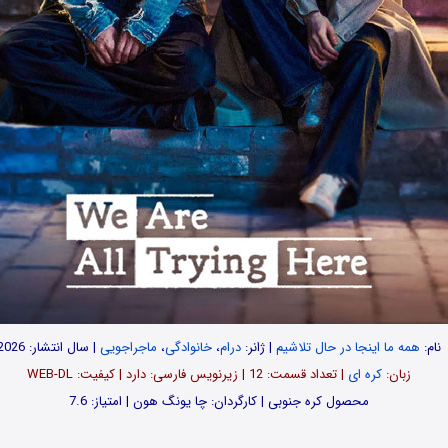
نام:
همه ما اینجا در حال تلاشیم
| ژانر:
درام
،
خانوادگی
،
ماجراجویی
| سال انتشار: 2026
زبان:
کره ای
| تعداد قسمت: 12 | زیرنویس فارسی: دارد | کیفیت: WEB-DL
محصول کره جنوبی | کارگردان: چا یونگ هون | امتیاز: 7.6