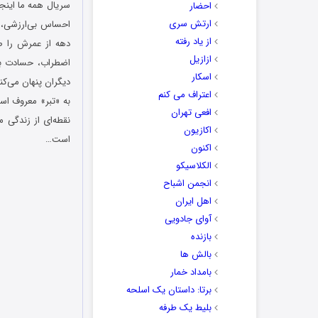
احضار
ارتش سری
احساس بی‌ارزشی، ش
از یاد رفته
دهه از عمرش را ص
ازازیل
اضطراب، حسادت به
اسکار
دیگران پنهان می‌کند
اعتراف می کنم
به «تبر» معروف است
افعی تهران
نقطه‌ای از زندگی م
اکازیون
است…
اکنون
الکلاسیکو
انجمن اشباح
اهل ایران
آوای جادویی
بازنده
بالش ها
بامداد خمار
برتا: داستان یک اسلحه
بلیط یک‌‌ طرفه