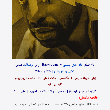
نام فیلم:
اتاق های پشتی
– Backrooms | ژانر:
ترسناک
، علمی
تخیلی
،
هیجانی
| انتشار: 2026
زبان: دوبله فارسی + انگلیسی | مدت زمان: 110 دقیقه | زیرنویس
فارسی: دارد
کارگردان: کین پارسونز | محصول ایالات متحده آمریکا | امتیاز: 7.1
خلاصه داستان:
فیلم اتاق های پشتی Backrooms 2026 در فضایی مرموز و با