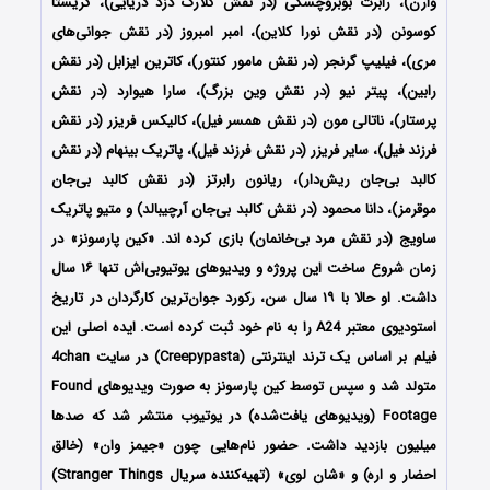
وارن)، رابرت بوبروچسکی (در نقش کلارک دزد دریایی)، کریستا
کوسونن (در نقش نورا کلاین)، امبر امبروز (در نقش جوانی‌های
مری)، فیلیپ گرنجر (در نقش مامور کنتور)، کاترین ایزابل (در نقش
رابین)، پیتر نیو (در نقش وین بزرگ)، سارا هیوارد (در نقش
پرستار)، ناتالی مون (در نقش همسر فیل)، کالیکس فریزر (در نقش
فرزند فیل)، سایر فریزر (در نقش فرزند فیل)، پاتریک بینهام (در نقش
کالبد بی‌جان ریش‌دار)، ریانون رابرتز (در نقش کالبد بی‌جان
موقرمز)، دانا محمود (در نقش کالبد بی‌جان آرچیبالد) و متیو پاتریک
ساویج (در نقش مرد بی‌خانمان) بازی کرده اند. «کین پارسونز» در
زمان شروع ساخت این پروژه و ویدیوهای یوتیوبی‌اش تنها ۱۶ سال
داشت. او حالا با ۱۹ سال سن، رکورد جوان‌ترین کارگردان در تاریخ
استودیوی معتبر A24 را به نام خود ثبت کرده است. ایده اصلی این
فیلم بر اساس یک ترند اینترنتی (Creepypasta) در سایت 4chan
متولد شد و سپس توسط کین پارسونز به صورت ویدیوهای Found
Footage (ویدیوهای یافت‌شده) در یوتیوب منتشر شد که صدها
میلیون بازدید داشت. حضور نام‌هایی چون «جیمز وان» (خالق
احضار و اره) و «شان لوی» (تهیه‌کننده سریال Stranger Things)