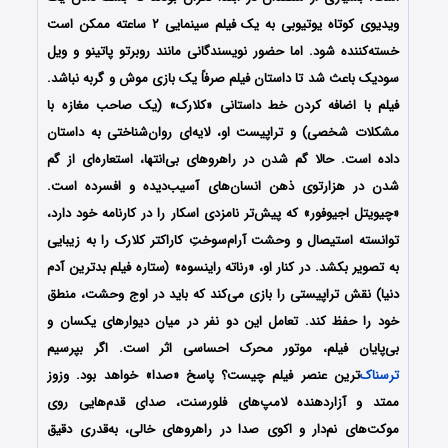
ویدیوی کوتاه یوتیوبی به یک فیلم سینمایی ۲ ساعته ممکن است
خسته‌کننده شود. اما حضور نویسندگانی مانند روبرتو پاتینو و ویل
سودیک باعث شد تا داستان فیلم صرفاً یک بازی موش و گربه نباشد.
فیلم با اضافه کردن خط داستانی «کلارک» (یک صاحب مغازه با
مشکلات شخصی) و تراپیست او، لایه‌ای روان‌شناختی به داستان
داده است. حالا گم شدن در راهروهای بی‌انتها، استعاره‌ای از گم
شدن در هزارتوی ذهن انسان‌های آسیب‌دیده و افسرده است.
«چیویتل اجیوفور» که پیش‌تر نامزدی اسکار را در کارنامه خود دارد،
توانسته استیصال و وحشت آرام‌سوختِ کاراکتر کلارک را به زیبایی
به تصویر بکشد. در کنار او، «رناته راینسوه» (ستاره فیلم بدترین آدم
دنیا) نقش تراپیستی را بازی می‌کند که باید در اوج وحشت، منطق
خود را حفظ کند. تعامل این دو نفر در میان دیوارهای یکسان و
بی‌پایان فیلم، موتور محرک احساسی اثر است. اگر بپرسیم
ترسناک
‌ترین عنصر فیلم چیست؟ پاسخ «صدا» خواهد بود. وزوز
ممتد و آزاردهنده لامپ‌های فلورسنت، صدای قدم‌هایی روی
موکت‌های نم‌دار و اکوی صدا در راهروهای خالی، به‌قدری دقیق