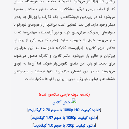
ریتمی تعلیق‌زا آغاز می‌شود. «کلارک»، صاحب یک فروشگاه مبلمان
که از لحاظ روحی درگیر مشکلاتی است، به‌طور تصادفی متوجه
می‌شود که در زیرزمین فروشگاهش، یک گذرگاه یا پورتال به بعدی
دیگر وجود دارد. این بعد، فضایی است بی‌انتها از راهروهای تودرتو با
دیوارهای زردرنگ، فرش‌های کهنه و نور آزاردهنده مهتابی‌ها که به
نظر می‌رسد هیچ راه خروجی ندارد. زمانی که پای یکی از بیمارانِ
«دکتر مری کلاین» (تراپیست کلارک) ناخواسته به این هزارتوی
بی‌کران و خالی باز می‌شود، دکتر کلاین و کلارک مجبور می‌شوند
برای نجات او وارد این دنیای کابوس‌وار شوند. اما آن‌ها به زودی
می‌فهمند که در این «فضای بینابینی»، تنها نیستند و موجوداتی
ناشناخته و قوانین فیزیکی عجیبی بر این اتاق‌ها حکم‌فرماست.
(نسخه دوبله فارسی سانسور شده)
[
دانلود کیفیت 1080p HQ با حجم 2.70 گیگابایت
]
[
دانلود کیفیت 1080p با حجم 1.97 گیگابایت
]
[
دانلود کیفیت 720p با حجم 1.0 گیگابایت
]