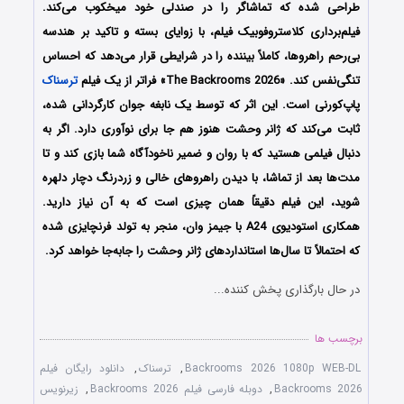
طراحی شده که تماشاگر را در صندلی خود میخکوب می‌کند.
فیلم‌برداری کلاستروفوبیک فیلم، با زوایای بسته و تاکید بر هندسه
بی‌رحم راهروها، کاملاً بیننده را در شرایطی قرار می‌دهد که احساس
تنگی‌نفس کند. «The Backrooms 2026» فراتر از یک فیلم
ترسناک
پاپ‌کورنی است. این اثر که توسط یک نابغه جوان کارگردانی شده،
ثابت می‌کند که ژانر وحشت هنوز هم جا برای نوآوری دارد. اگر به
دنبال فیلمی هستید که با روان و ضمیر ناخودآگاه شما بازی کند و تا
مدت‌ها بعد از تماشا، با دیدن راهروهای خالی و زردرنگ دچار دلهره
شوید، این فیلم دقیقاً همان چیزی است که به آن نیاز دارید.
همکاری استودیوی A24 با جیمز وان، منجر به تولد فرنچایزی شده
که احتمالاً تا سال‌ها استانداردهای ژانر وحشت را جابه‌جا خواهد کرد.
در حال بارگذاری پخش کننده...
برچسب ها
Backrooms 2026 1080p WEB-DL
,
ترسناک
,
دانلود رایگان فیلم
Backrooms 2026
,
دوبله فارسی فیلم Backrooms 2026
,
زیرنویس