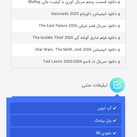
دانلود قسمت پنجم سریال کوری با کیفیت عالی BluRay
دانلود انیمیشن دکورادو Decorado 2025
دانلود سریال قصر شرقی The East Palace 2026
خاندان اژدها فصل ۳
دانلود فیلم سارق گوشه گیر The Isolate Thief 2026
۶ (زیرنویس)
قسمت
منتشر شد
دانلود انیمیشن Star Wars: The Ninth Jedi 2026
دانلود سریال تد لاسو Ted Lasso 2020-2026
تبلیغات متنی
آپ تیون
جادوگری در مغولستان
۱۴ (زیرنویس)
قسمت
منتشر شد
پنل پیامک
ملودی 98