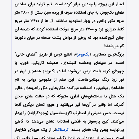
اعتبار این پروژه را چندین برابر کرده است. تیم تولید برای ساختن
فضای بک‌رومز، به جای استفاده صرف از پرده سبز، بیش از ۲۸۰۰ متر
مربع دکور واقعی در چهار استودیو ساختند. آن‌ها از ۳۴۰۰ متر مربع
کاغذ دیواری زرد و ۲۷۰۰ متر مربع موکت استفاده کردند که نتیجه آن
چنان گیج‌کننده بود که برخی از عوامل پشت صحنه در میان دکورها
گم می‌شدند!
بزرگ‌ترین دستاورد «
بک‌رومز
»، القای ترس از طریق “فضای خالی”
است. در سینمای وحشت کلیشه‌ای، همیشه تاریکی، خون، یا
چهره‌ای کریه باعث ترس می‌شود؛ اما در بک‌رومز همه‌چیز غرق در
نور زرد رنگ مهتابی‌هاست. این فیلم از مفهومی روانی به نام
«فضاهای بینابینی» استفاده می‌کند؛ مکان‌هایی مثل راهروهای خالی
یک هتل یا ساختمان‌های اداری متروکه که در حالت عادی محل
گذرند، اما وقتی در آن‌ها گیر می‌افتید و هیچ انسان دیگری آنجا
نیست، حس عمیقی از اضطراب اگزیستانسیال (وجودگرایانه) را بیدار
می‌کنند. کین پارسونز به شکلی استادانه نشان می‌دهد که گاهی
بی‌نهایت بودن یک فضای بسته،
ترسناک
‌تر از یک هیولای شاخ‌دار
است. بسیاری از منتقدان در ابتدا نگران بودند که بسط دادن یک