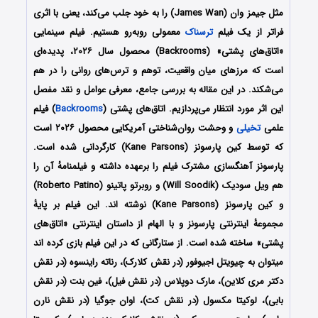
مثل جیمز وان (James Wan) را به خود جلب می‌کند، یعنی با اثری
فراتر از یک فیلم
ترسناک
معمولی روبه‌رو هستیم. فیلم سینمایی
«اتاق‌های پشتی» (Backrooms) محصول سال ۲۰۲۶، پدیده‌ای
است که مرزهای میان واقعیت، توهم و ترس‌های روانی را در هم
می‌شکند. در این مقاله به بررسی جامع، معرفی عوامل و نقد مفصل
این اثر مورد انتظار می‌پردازیم. اتاق‌های پشتی (
Backrooms
) فیلم
علمی
تخیلی
و وحشت روان‌شناختی آمریکایی محصول ۲۰۲۶ است
که توسط کین پارسونز (Kane Parsons) کارگردانی شده است.
پارسونز آهنگسازی مشترک فیلم را برعهده داشته و فیلمنامهٔ آن را
هم ویل سودیک (Will Soodik) و روبرتو پاتینو (Roberto Patino)
و کین پارسونز (Kane Parsons) نوشته اند. این فیلم بر پایهٔ
مجموعهٔ اینترنتی پارسونز و با الهام از داستان اینترنتی «اتاق‌های
پشتی» ساخته شده است. از ستارگانی که در این فیلم بازی کرده اند
میتوان به چیویتل اجیوفور (در نقش کلارک)، رناته راینسوه (در نقش
دکتر مری کلاین)، مارک دوپلاس (در نقش فیل)، فین بنت (در نقش
بابی)، لوکیتا مکسول (در نقش کت)، اوان جوگیا (در نقش نارن