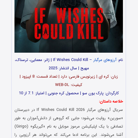
نام:
آرزوهای مرگبار
– If Wishes Could Kill | ژانر: معمایی، ترسناک،
مهیج | سال انتشار: 2025
زبان: کره ای | زیرنویس فارسی: دارد | تعداد قسمت: 8 اپیزود |
کیفیت: WEB-DL
کارگردان: پارک یون سو | محصول کره جنوبی | امتیاز: 7.1 از 10
خلاصه داستان:
سریال آرزوهای مرگبار If Wishes Could Kill 2026 در دبیرستان
«سورین» روایت می‌شود؛ جایی که گروهی از دانش‌آموزان به طور
تصادفی با یک اپلیکیشن مرموز موبایل به نام «گیریگو» (Girigo)
آشنا می‌شوند. این برنامه ادعا می‌کند که می‌تواند هر آرزویی را