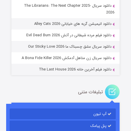
دانلود سریال The Librarians: The Next Chapter 2025-
2026
دانلود انیمیشن گربه های خیابانی Alley Cats 2026
عملیات آپارتمان
دانلود فیلم مرده شیطانی در آتش Evil Dead Burn 2026
۲ (زیرنویس)
قسمت
منتشر شد
دانلود سریال عشق چسبناک ما Our Sticky Love 2026
دانلود سریال زن متاهل آدمکش A Bona Fide Killer 2026
دانلود فیلم آخرین خانه The Last House 2026
تبلیغات متنی
مردگان متحرک: شهر مرده ۳
۲ (زیرنویس)
قسمت
منتشر شد
آپ تیون
پنل پیامک