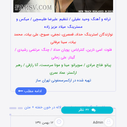
ترانه و آهنگ: وحید عقیلی / تنظیم: علیرضا طلیسچی / میکس و
مسترینگ: میلاد عزیز زاده
نوازندگان استرینگ: حداد، قمصری، نجفی، صبوح، علی بیات، محمد
بیات، سینا عرفانی
فلوت: اسی نارین، کنتراباس: پویان حداد / چنگ: مرتضی رشیدی /
گیتار: علی زمانی
پیانو: فتاح مرادی / سوپرانو: مینا و مونا سرمست، آنا رازقی / رهبر
ارکستر: عماد عمری
تهیه شده در ارکسرسمفونی تهران ساز
ادامه مطلب
دانلود آهنگ انقلابی زیبا به نام لاله در خون خفته + متن
نظر
۳۲
Admin
۱۲ بهمن ۱۳۹۱