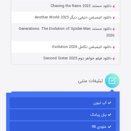
دانلود مستند Chasing the Rains 2022
دانلود انیمیشن دنیایی دیگر Another World 2025
جادوگری در مغولستان
دانلود مستند Generations: The Evolution of Spider-Man
۱۴ (زیرنویس)
قسمت
منتشر شد
2026
دانلود انیمیشن تکامل Evolution 2026
دانلود فیلم خواهر دوم Second Sister 2025
تبلیغات متنی
باب اسفنجی فصل ۱۷
آپ تیون
۶ (زیرنویس)
قسمت
منتشر شد
پنل پیامک
ملودی 98