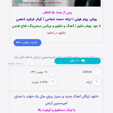
پس از مدت ها انتظار…
ویالن: پیام طونی / ترانه: ‌محمد اسلامی / گیتار: فرشید ادهمی
لا عود: بهنام حکیم / آهنگ و تنظیم و میکس مسترینگ: فتاح فتحی
دانلود در ادامه
ادامه مطلب
ترانه جدید و فوق العاده زیبای امیرحسین آرمان با نام مثل یک
نظر
۸۹
خواب
Admin
۲۸ بهمن ۱۳۹۱
ترانه
۷۰۶۹۵ بازدید
دانلود رایگان آهنگ جدید و بسیار زیبای مثل یک خواب با صدای
امیرحسین آرمان
با لینک مستقیم و کیفیت بالا