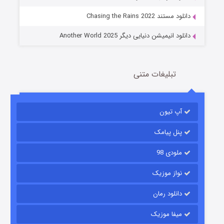
۱۴ (زیرنویس)
قسمت
منتشر شد
دانلود مستند Chasing the Rains 2022
دانلود انیمیشن دنیایی دیگر Another World 2025
تبلیغات متنی
آپ تیون
باب اسفنجی فصل ۱۷
۶ (زیرنویس)
قسمت
منتشر شد
پنل پیامک
ملودی 98
نواز موزیک
دانلود رمان
میفا موزیک