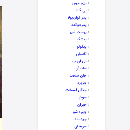
بوی خون
بی گناه
پدر گواردیولا
پدرخوانده
پوست شیر
پیشگو
پیکولو
تاسیان
تی ان تی
جادوگر
جان سخت
جزیره
جنگل آسفالت
جوکر
جیران
چهره شو
چیدمانه
حرفه ای