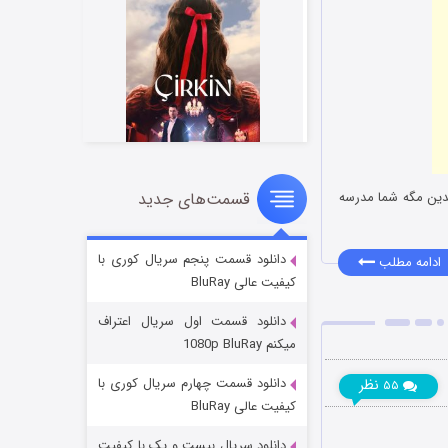
قسمت‌های جدید
یدین مگه شما مدرسه
سریال زشت
۲ (زیرنویس)
قسمت
منتشر شد
دانلود قسمت پنجم سریال کوری با
ادامه مطلب
کیفیت عالی BluRay
دانلود قسمت اول سریال اعتراف
میکنم 1080p BluRay
دانلود قسمت چهارم سریال کوری با
نظر
۵۵
کیفیت عالی BluRay
دانلود سریال بیست و یک با کیفیت