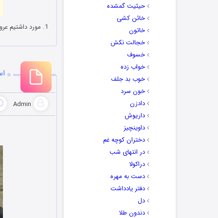
حیثیت گمشده
خائن کشی
1. مورد داشتیم عروس یه ساعت پشت در آرایشگاه مردونه منتظر بوده تا کار ابروی داماد تموم بشه 😀
خاتون
خجالت نکش
خسوف
خواب زده
اس
خوب بد جلف
خون سرد
دادزن
Admin
داریوش
داوینچیز
دختران کوچه غم
در انتهای شب
دراکولا
دست به مهره
دفتر یادداشت
دل
دندون طلا