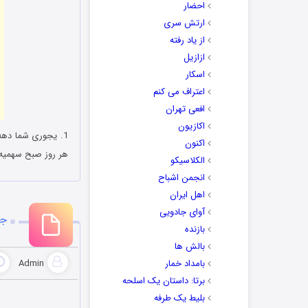
احضار
ارتش سری
از یاد رفته
ازازیل
اسکار
اعتراف می کنم
افعی تهران
اکازیون
1. ‏یجوری شما ده
اکنون
هر روز صبح سهمیه
الکلاسیکو
انجمن اشباح
اهل ایران
آوای جادویی
جو
بازنده
بالش ها
بامداد خمار
Admin
برتا: داستان یک اسلحه
بلیط یک‌‌ طرفه