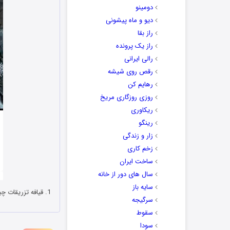
دومینو
دیو و ماه پیشونی
راز بقا
راز یک پرونده
رالی ایرانی
رقص روی شیشه
رهایم کن
روزی روزگاری مریخ
ریکاوری
رینگو
زار و زندگی
زخم کاری
ساخت ایران
سال های دور از خانه
سایه باز
1. قیافه تزریقات چیا طوری انگاری تقصیر ماست که دکتر نشدن. 😐
سرگیجه
سقوط
سودا