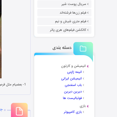
سریال پوست شیر
فیلم زن‌ها فرشته‌اند
فیلم متری شیش و نیم
کالکشن فیلم‌های هری پاتر
دسته بندی
انیمیشن و کارتون
انیمه ژاپنی
انیمیشن ایرانی
1- بعضیام مثل قرص جوشانن اولش میفتن تو زندگیت قل قل میکنن سرریز میشن یکم که واستی میبینی نصف لیوانم نشدن.
باب اسفنجی
دیرین دیرین
فوتبالیست ها
بازی
جو
بازی کامپیوتر