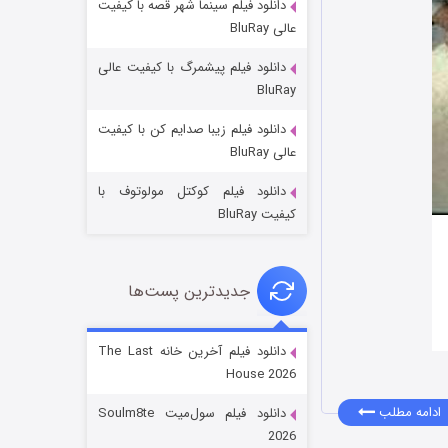
دانلود فیلم سینما شهر قصه با کیفیت
عالی BluRay
دانلود فیلم پیشمرگ با کیفیت عالی
BluRay
دانلود فیلم زیبا صدایم کن با کیفیت
جادوگری در مغولستان
عالی BluRay
۱۴ (زیرنویس)
قسمت
منتشر شد
دانلود فیلم کوکتل مولوتوف با
کیفیت BluRay
جدیدترین پست‌ها
دانلود فیلم آخرین خانه The Last
House 2026
باب اسفنجی فصل ۱۷
ادامه مطلب
دانلود فیلم سول‌میت Soulm8te
۶ (زیرنویس)
قسمت
منتشر شد
2026