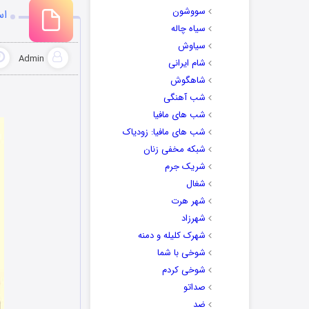
سووشون
اس
سیاه چاله
سیاوش
Admin
شام ایرانی
شاهگوش
شب آهنگی
شب های مافیا
شب های مافیا: زودیاک
شبکه مخفی زنان
شریک جرم
شغال
شهر هرت
شهرزاد
شهرک کلیله و دمنه
شوخی با شما
شوخی کردم
صداتو
ضد