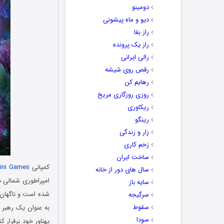
دومینو
دیو و ماه پیشونی
راز بقا
راز یک پرونده
رالی ایرانی
رقص روی شیشه
رهایم کن
روزی روزگاری مریخ
ریکاوری
رینگو
زار و زندگی
زخم کاری
ساخت ایران
کمپانی
ini Games
سال های دور از خانه
سایه باز
شده است و ناگهان ا
سرگیجه
سقوط
به عنوان یک رهبر ب
سودا
پهناور خود برقرار 