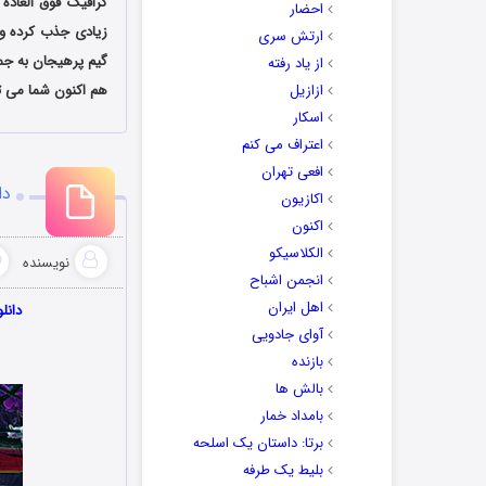
گرافیک فوق العاده
احضار
زیادی جذب کرده و د
ارتش سری
گیم پرهیجان به جمع
از یاد رفته
ازازیل
هم اکنون شما می ت
اسکار
اعتراف می کنم
افعی تهران
دانلود ب
اکازیون
اکنون
الکلاسیکو
نویسنده
انجمن اشباح
اهل ایران
دانلود رایگان بازی 
آوای جادویی
m
بازنده
بالش ها
بامداد خمار
برتا: داستان یک اسلحه
بلیط یک‌‌ طرفه