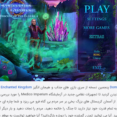
Dom
پنجمین نسخه از سری بازی های جذاب و هیجان انگیز
Enchanted Kingdom
ر
امپراطوری شمالی دیدن کردید تا تجهیزات نظامی جدید
ز آسمان کریستال های بزرگ یخی بر سر مردم بی گناه فرو می ریزد و شما چاره ای جز 
ه تمام قدرت خود نیاز دارید تا جنگ را خاتمه دهید، مردم را نجات دهید و بار دیگر 
کنید. آیا می توانید تمدن گمشده خود را دوباره بازگردانید؟ آیا خواهید توانست به موقع