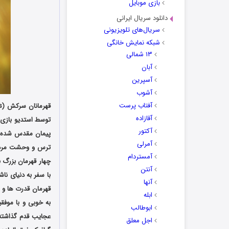
بازی موبایل
دانلود سریال ایرانی
سریال‌های تلویزیونی
شبکه نمایش خانگی
۱۳ شمالی
آبان
آسپرین
آشوب
آفتاب پرست
آقازاده
آکتور
پیمان مقدس شده ا
آمرلی
ترس و وحشت مردم ش
آمستردام
چهار قهرمان بزرگ 
آنتن
با سفر به دنیای ناش
آنها
قهرمان قدرت ها و ن
ابله
به خوبی و با موفق
ابوطالب
عجایب قدم گذاشته و
اجل معلق