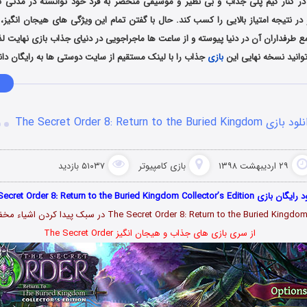
 در کنار گیم پلی جذاب و بی نظیر و موسیقی منحصر به فرد خود توانسته در مدتی کو
ر نتیجه امتیاز بالایی را کسب کند. حال با گفتن تمام این ویژگی های هیجان انگیز، 
 طرفداران آن در دنیا پیوسته و از ساعت ها ماجراجویی در دنیای جذاب بازی نهایت لذت
وانید نسخه نهایی این
بازی
جذاب را با لینک مستقیم از سایت دوستی ها به رایگان دان
ازی The Secret Order 8: Return to the Buried Kingdom
۲۹ اردیبهشت ۱۳۹۸
بازی کامپیوتر
۵۱۰۳۷ بازدید
The Secret Order 8: Return to the Buried Kingdom Collector’s Edition
The Secret Order 8: Return to the Buried Kingdo در سبک پیدا کردن اشیاء مخفی
از سری بازی های جذاب و هیجان انگیز The Secret Order