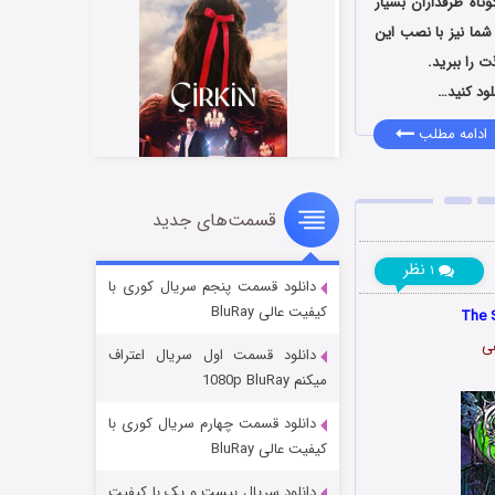
تاه طرفداران بسیار
شما نیز با نصب این
 را ببرید.
لود کنید…
ادامه مطلب
قسمت‌های جدید
سریال زشت
۲ (زیرنویس)
قسمت
منتشر شد
نظر
۱
دانلود قسمت پنجم سریال کوری با
کیفیت عالی BluRay
دانلود قسمت اول سریال اعتراف
میکنم 1080p BluRay
دانلود قسمت چهارم سریال کوری با
کیفیت عالی BluRay
دانلود سریال بیست و یک با کیفیت