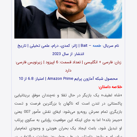
نام سریال:
طعمه
– Bait | ژانر: کمدی، درام، علمی تخیلی | تاریخ
انتشار: از سال 2023
زبان: فارسی + انگلیسی | تعداد قسمت‌‌‌‌: 6 اپیزود | زیرنویس فارسی:
دارد
محصول شبکه آمازون پرایم Amazon Prime | امتیاز: 6.8 از 10
خلاصه داستان:
«شاه لطیف» یک بازیگر در حال تقلا و نه‌چندان موفقِ بریتانیایی
پاکستانی در لندن است که ناگهان با بزرگترین فرصت و تست
بازیگری تمام عمرش روبه‌رو می‌شود: ایفای نقش مأمور 007 یعنی
«جیمز باند»! اما به جای اینکه این موقعیت رؤیایی به سکوی پرتاب
او تبدیل شود، باعث ایجاد یک بحران هویتی و وجودیِ تمام‌عیار
برای او می‌شود. داستان در طی چهار روز به‌شدت پرالتهاب، پر