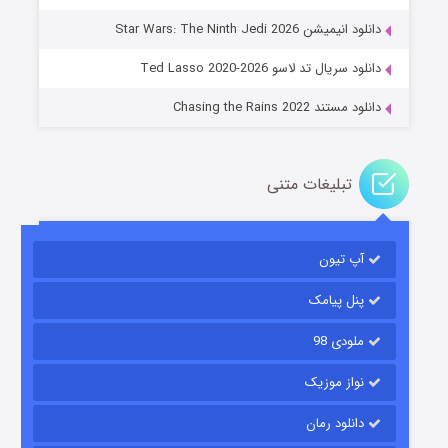
جادوگری در مغولستان
دانلود انیمیشن Star Wars: The Ninth Jedi 2026
14 (زیرنویس)
قسمت
منتشر شد
دانلود سریال تد لاسو Ted Lasso 2020-2026
دانلود مستند Chasing the Rains 2022
تبلیغات متنی
آپ تیون
باب اسفنجی فصل ۱۷
6 (زیرنویس)
قسمت
منتشر شد
پنل پیامک
ملودی 98
نواز موزیک
دانلود رمان