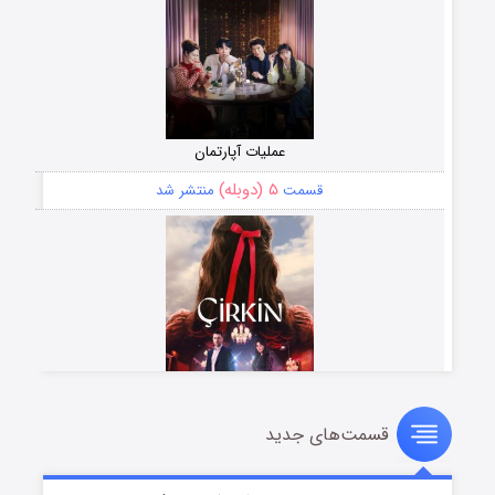
عملیات آپارتمان
۵ (دوبله)
قسمت
منتشر شد
قسمت‌های جدید
سریال زشت
۲ (زیرنویس)
قسمت
منتشر شد