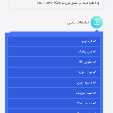
دانلود فیلم بیا عشق بورزیم Let’s Love 2026
تبلیغات متنی
باب اسفنجی فصل ۱۷
آپ تیون
۶ (زیرنویس)
قسمت
منتشر شد
پنل پیامک
ملودی 98
نواز موزیک
دانلود رمان
میفا موزیک
رویایی برای تو
دانلود آهنگ
۱۵ (دوبله)
قسمت
منتشر شد