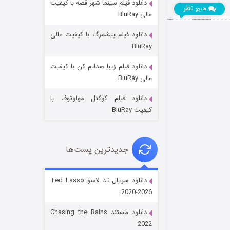
دانلود فیلم سینما شهر قصه با کیفیت
نظر
هیچ
عالی BluRay
دانلود فیلم پیشمرگ با کیفیت عالی
BluRay
دانلود فیلم زیبا صدایم کن با کیفیت
جادوگری در مغولستان
عالی BluRay
۱۴ (زیرنویس)
قسمت
منتشر شد
دانلود فیلم کوکتل مولوتوف با
کیفیت BluRay
جدیدترین پست‌ها
دانلود سریال تد لاسو Ted Lasso
2020-2026
باب اسفنجی فصل ۱۷
دانلود مستند Chasing the Rains
۶ (زیرنویس)
قسمت
منتشر شد
2022