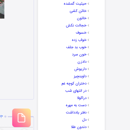
حیثیت گمشده
خائن کشی
خاتون
خجالت نکش
خسوف
خواب زده
خوب بد جلف
خون سرد
دادزن
داریوش
داوینچیز
دختران کوچه غم
در انتهای شب
دراکولا
دست به مهره
دفتر یادداشت
جد
دل
دندون طلا