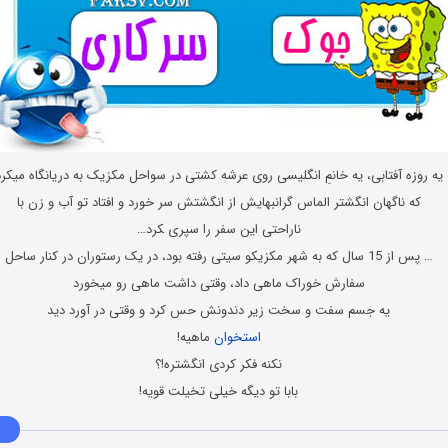
ﯾﻪ ﺭﻭﺯﻩ ﺁﻓﺘﺎﺑﯽ، ﯾﻪ ﺧﺎﻧﻢِ ﺍﻧﮕﻠﯿﺴﯽ ﺭﻭﯼ ﻋﺮﺷﻪ ﮐﺸﺘﯽ ﺩﺭ ﺳﻮﺍﺣﻞ ﻣﮑﺰﯾﮏ ﺑﻪ ﺩﺭﯾﺎﻧﮕﺎﻩ ﻣﯿﮑﺮﺩ
ﮐﻪ ﻧﺎﮔﻬﺎﻥ ﺍﻧﮕﺸﺘﺮ ﺍﻟﻤﺎﺱ ﮔﺮﺍﻧﺒﻬﺎﯾﺶ ﺍﺯ ﺍﻧﮕﺸﺘﺶ ﺳﺮ ﺧﻮﺭﺩ ﻭ ﺍﻓﺘﺎﺩ ﺗﻮ ﺁﺏ ﻭ ﺯﻥ ﺑﺎ
ﻧﺎﺭﺍﺣﺘﯽ ﺍﯾﻦ ﺳﻔﺮ ﺭﺍ ﺳﭙﺮی ﮑﺮﺩ…
… ﭘﺲ ﺍﺯ 15 ﺳﺎﻝ ﮐﻪ ﺑﻪ ﺷﻬﺮ ﻣﮑﺰﯾﮑﻮ ﺳﯿﺘﯽ ﺭﻓﺘﻪ ﺑﻮﺩ، ﺩﺭ ﯾﮏ ﺭﺳﺘﻮﺭﺍﻥ ﺩﺭ ﮐﻨﺎﺭ ﺳﺎﺣﻞ
ﺳﻔﺎﺭﺵ ﺧﻮﺭﺍﮎ ﻣﺎﻫﯽ ﺩﺍﺩ، ﻭﻗﺘﯽ ﺩﺍﺷﺖ ﻣﺎﻫﯽ ﺭﻭ ﻣﯿﺨﻮﺭﺩ
ﯾﻪ ﺟﺴﻢ ﺳﻔﺖ ﻭ ﺳﺨﺖ ﺯﯾﺮ ﺩﻧﺪﻭﻧﺶ ﺣﺲ ﮐﺮﺩ ﻭ ﻭﻗﺘﯽ ﺩﺭ ﺁﻭﺭﺩ ﺩﯾﺪ
ﺍﺳﺘﺨﻮﺍﻥ
ﻣﺎﻫﯿﻪ!
ﻧﮑﻨﻪ ﻓﮑﺮ ﮐﺮﺩﯼ ﺍﻧﮕﺸﺘﺮﻩ!؟
ﺑﺎﺑﺎ ﺗﻮ ﺩﯾﮕﻪ ﺧﯿﻠﯽ ﺗﺨﯿﻠﺖ ﻗﻮﯾﻪ!