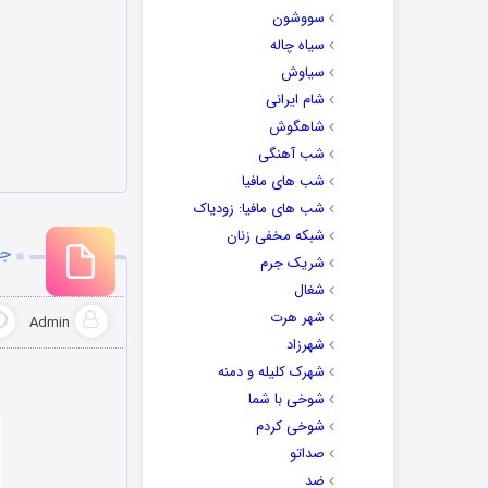
سووشون
سیاه چاله
سیاوش
شام ایرانی
شاهگوش
شب آهنگی
شب های مافیا
شب های مافیا: زودیاک
شبکه مخفی زنان
جد
شریک جرم
شغال
شهر هرت
Admin
شهرزاد
شهرک کلیله و دمنه
شوخی با شما
شوخی کردم
صداتو
ضد