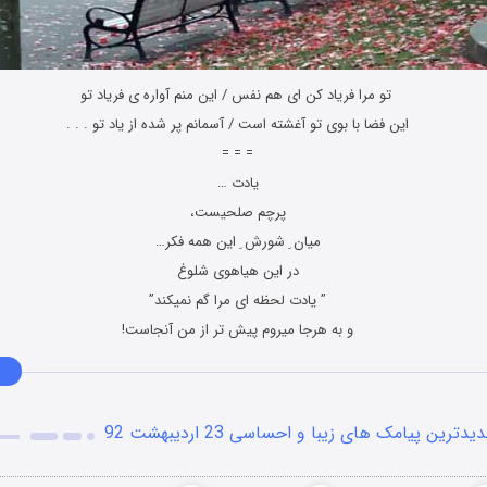
تو مرا فریاد کن ای هم نفس / این منم آواره ی فریاد تو
این فضا با بوی تو آغشته است / آسمانم پر شده از یاد تو . . .
= = =
یادت …
پرچم صلحیست،
میان ِ شورش ِ این همه فکر…
در این هیاهوی شلوغ
” یادت لحظه ای مرا گم نمیکند”
و به هرجا میروم پیش تر از من آنجاست!
یدترین پیامک های زیبا و احساسی 23 اردیبهشت 92