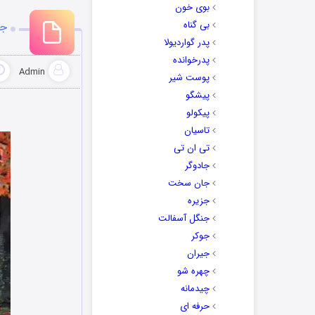
بوی خون
بی گناه
جد
پدر گواردیولا
پدرخوانده
Admin
پوست شیر
پیشگو
پیکولو
تاسیان
تی ان تی
جادوگر
جان سخت
جزیره
جنگل آسفالت
جوکر
جیران
چهره شو
چیدمانه
حرفه ای