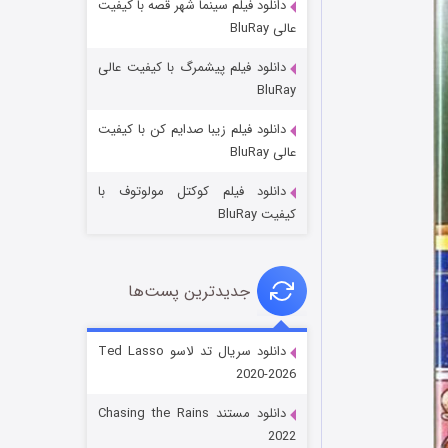
دانلود فیلم سینما شهر قصه با کیفیت
عالی BluRay
دانلود فیلم پیشمرگ با کیفیت عالی
BluRay
دانلود فیلم زیبا صدایم کن با کیفیت
جادوگری در مغولستان
عالی BluRay
۱۴ (زیرنویس)
قسمت
منتشر شد
دانلود فیلم کوکتل مولوتوف با
کیفیت BluRay
جدیدترین پست‌ها
دانلود سریال تد لاسو Ted Lasso
2020-2026
باب اسفنجی فصل ۱۷
دانلود مستند Chasing the Rains
۶ (زیرنویس)
قسمت
منتشر شد
2022