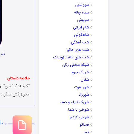
سووشون
سیاه چاله
سیاوش
شام ایرانی
شاهگوش
شب آهنگی
شب های مافیا
نام
شب های مافیا: زودیاک
شبکه مخفی زنان
شریک جرم
خلاصه داستان:
شغال
“گارفیلد”، “جان” 
شهر هرت
مادربزرگش میگردد
شهرزاد
شهرک کلیله و دمنه
شوخی با شما
شوخی کردم
دانلو
صداتو
ضد