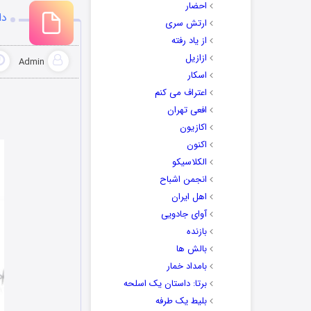
احضار
دان
ارتش سری
از یاد رفته
ازازیل
Admin
اسکار
اعتراف می کنم
افعی تهران
اکازیون
اکنون
الکلاسیکو
انجمن اشباح
اهل ایران
آوای جادویی
بازنده
بالش ها
بامداد خمار
برتا: داستان یک اسلحه
بلیط یک‌‌ طرفه