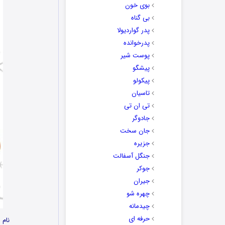
بوی خون
بی گناه
پدر گواردیولا
پدرخوانده
پوست شیر
پیشگو
پیکولو
تاسیان
تی ان تی
جادوگر
جان سخت
جزیره
جنگل آسفالت
جوکر
جیران
چهره شو
چیدمانه
حرفه ای
نام 