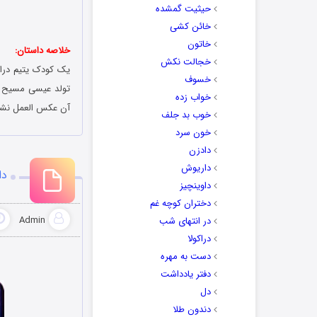
حیثیت گمشده
خائن کشی
خاتون
خلاصه داستان:
خجالت نکش
یک کودک یتیم درامر
خسوف
تولد عیسی مسیح پی
خواب زده
آن عکس العمل نش
خوب بد جلف
خون سرد
دادزن
داریوش
دانلو
داوینچیز
دختران کوچه غم
Admin
در انتهای شب
دراکولا
دست به مهره
دفتر یادداشت
دل
دندون طلا