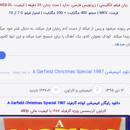
زبان فیلم: انگلیسی | زیرنویس فارسی: ندارد | مدت زمان: 25 دقیقه | کیفیت: WEB-DL
فرمت: MKV | حجم: 400 مگابایت + 200 مگابایت | امتیاز فیلم: 7.0 از 10
 ربوده میشود و پس از اینکه از دست آدم ربایان فرار میکند، به دنبال شتر خود میگر
دا میکند. کودک بعنوان کادو، یک آهنگ را برای مسیح اجرا میکند و این تنها کاد
ان
میدهد
…
د انیمیشن A Garfield Christmas Special 1987
۱۲ دی ۱۳۹۵
انیمیشن و کارتون
۱۶۴۷۰۴ بازدید
دانلود رایگان انیمیشن کوتاه گارفیلد A Garfield Christmas Special 1987
کارتون کریسمس ویژه گارفیلد ۱۹۸۷ با کیفیت عالی 480p