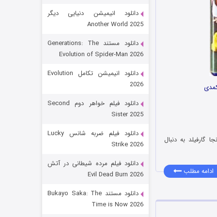
دانلود انیمیشن دنیایی دیگر
Another World 2025
دانلود مستند Generations: The
Evolution of Spider-Man 2026
دانلود انیمیشن تکامل Evolution
2026
 کمدی
رویایی برای تو
دانلود فیلم خواهر دوم Second
Sister 2025
۱۵ (دوبله)
قسمت
منتشر شد
دانلود فیلم ضربه شانس Lucky
ا گارفیلد به دنبال
Strike 2026
دانلود فیلم مرده شیطانی در آتش
ادامه مطلب
Evil Dead Burn 2026
دانلود مستند Bukayo Saka: The
Time is Now 2026