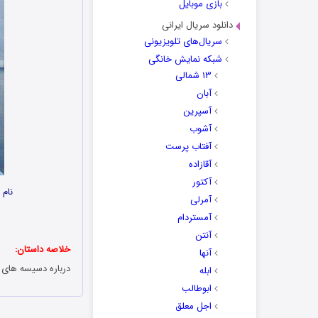
بازی موبایل
دانلود سریال ایرانی
سریال‌های تلویزیونی
شبکه نمایش خانگی
۱۳ شمالی
آبان
آسپرین
آشوب
آفتاب پرست
آقازاده
آکتور
نام انیمیشن
آمرلی
آمستردام
آنتن
خلاصه داستان:
آنها
درباره دسیسه های
ابله
ابوطالب
اجل معلق