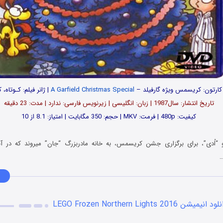
 کارتون: کریسمس ویژه گارفیلد –
A Garfield Christmas Special
| ژانر فیلم: کـوتاه،
تاریخ انتشار: سال1987 | زبان: انگلیسی | زیرنویس فارسی: ندارد | مدت: 23 دقیقه
کیفیت: 480p | فرمت: MKV | حجم: 350 مگابایت | امتیاز: 8.1 از 10
و “اُدی”، برای برگزاری جشن کریسمس، به خانه مادربزرگ “جان” میروند که در آنج
…
د انیمیشن LEGO Frozen Northern Lights 2016