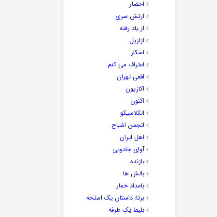
احضار
ارتش سری
از یاد رفته
ازازیل
اسکار
اعتراف می کنم
افعی تهران
اکازیون
اکنون
الکلاسیکو
انجمن اشباح
اهل ایران
آوای جادویی
بازنده
بالش ها
بامداد خمار
برتا: داستان یک اسلحه
بلیط یک‌‌ طرفه