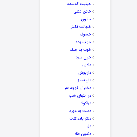
حیثیت گمشده
خائن کشی
خاتون
خجالت نکش
خسوف
خواب زده
خوب بد جلف
خون سرد
دادزن
داریوش
داوینچیز
دختران کوچه غم
در انتهای شب
دراکولا
دست به مهره
دفتر یادداشت
دل
دندون طلا