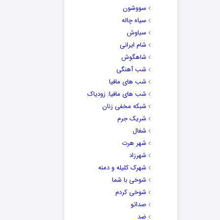
سووشون
سیاه چاله
سیاوش
شام ایرانی
شاهگوش
شب آهنگی
شب های مافیا
شب های مافیا: زودیاک
شبکه مخفی زنان
شریک جرم
شغال
شهر هرت
شهرزاد
شهرک کلیله و دمنه
شوخی با شما
شوخی کردم
صداتو
ضد