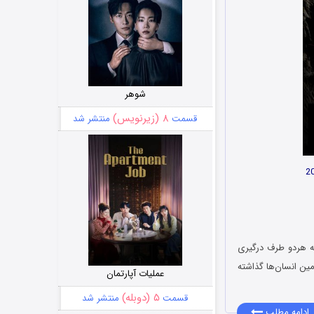
شوهر
۸ (زیرنویس)
قسمت
منتشر شد
به هردو طرف درگیری
مین انسان‌ها گذاشته
عملیات آپارتمان
۵ (دوبله)
قسمت
منتشر شد
ادامه مطلب