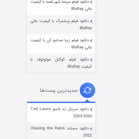
دانلود فیلم سینما شهر قصه با کیفیت
عالی BluRay
دانلود فیلم پیشمرگ با کیفیت عالی
BluRay
دانلود فیلم زیبا صدایم کن با کیفیت
جادوگری در مغولستان
عالی BluRay
۱۴ (زیرنویس)
قسمت
منتشر شد
دانلود فیلم کوکتل مولوتوف با
کیفیت BluRay
جدیدترین پست‌ها
دانلود سریال تد لاسو Ted Lasso
2020-2026
باب اسفنجی فصل ۱۷
دانلود مستند Chasing the Rains
۶ (زیرنویس)
قسمت
منتشر شد
2022