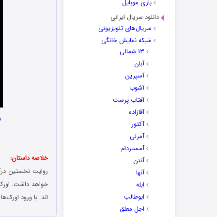
بازی موبایل
دانلود سریال ایرانی
سریال‌های تلویزیونی
شبکه نمایش خانگی
۱۳ شمالی
آبان
آسپرین
آشوب
آفتاب پرست
آقازاده
نا
آکتور
آمرلی
آمستردام
خلاصه داستان:
آنتن
روایت نخستین درگی
آنها
خواهد داشت. اورک‌ه
ابله
ابوطالب
اند. با ورود اورک‌ه
اجل معلق