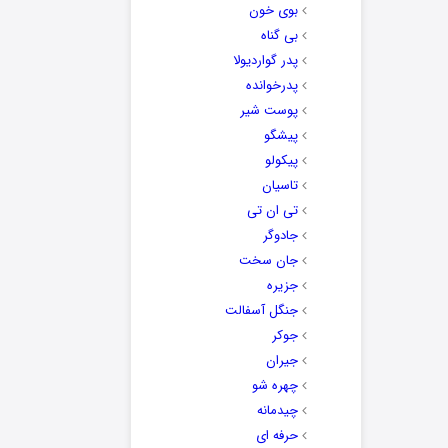
بوی خون
بی گناه
پدر گواردیولا
پدرخوانده
پوست شیر
پیشگو
پیکولو
تاسیان
تی ان تی
جادوگر
جان سخت
جزیره
جنگل آسفالت
جوکر
جیران
چهره شو
چیدمانه
حرفه ای