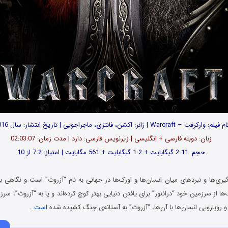
م فیلم: وارکرفت – Warcraft | ژانر: اکشن، فانتزی، ماجراجویی | تاریخ انتشار: سال 2016
زبان: دوبله فارسی + انگلیسی | زیرنویس فارسی: دارد | مدت زمان: 02:03:07
حجم: 2.11 گیگابایت + 1.2 گیگابایت + 561 مگابایت | امتیاز: 7.2 از 10
ری‌ها و نبردهای میان انسان‌ها و اورک‌ها در جهانی به نام “آزروث” است و نگاهی 
ا از سرزمین خود “درائنور” برای یافتن دنیایی بهتر کوچ کرده‌اند و پا به “آزروث”، سرز
ا و رویارویی‌ انسان‌ها با آن‌ها، “آزروث” به آستانه‌ی جنگ کشیده شده
است
…