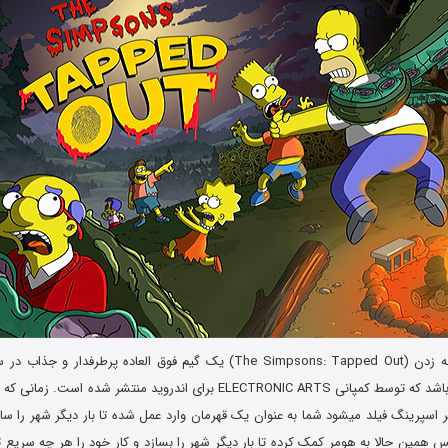
سیمپسون ها: ضربه زدن (The Simpsons: Tapped Out) یک گیم فوق العاده پرطر
سازی و کژوال می باشد که توسط کمپانی ELECTRONIC ARTS برای اندروید منتشر ش
 اسپرینگ فیلد میشود شما به عنوان یک قهرمان وارد عمل شده تا بار دیگر شهر را سا
پس همین حالا به هومر کمک کرده تا بار دیگر شهر را بسازد و کار خود را هر چه سریع ت