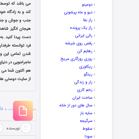
دومینو
کند و به زادگاه خ
دیو و ماه پیشونی
راز بقا
جنب و جوش و جذاب
راز یک پرونده
هیجان انگیز شاهد 
رالی ایرانی
دست پیدا کنید. به 
رقص روی شیشه
فرد توانسته طرفدار
رهایم کن
شدن تمامی این ویژ
روزی روزگاری مریخ
ماجراجویی در دنیای
ریکاوری
هم اکنون شما می ت
رینگو
از سایت دوستی ها ب
زار و زندگی
زخم کاری
ساخت ایران
سال های دور از خانه
دانل
سایه باز
سرگیجه
نویسنده
سقوط
سودا