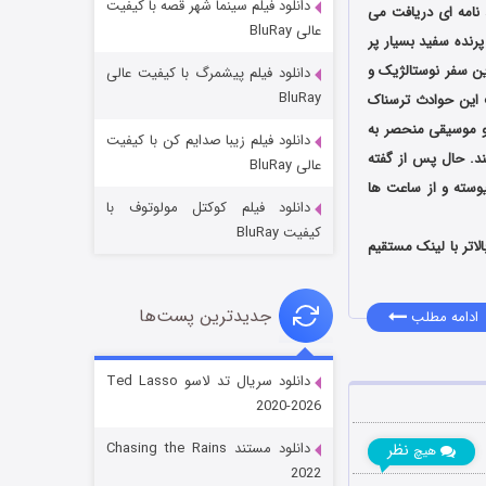
دانلود فیلم سینما شهر قصه با کیفیت
ان داستان، نامه ای دریافت می
عالی BluRay
رنده سفید بسیار پر
ن سفر نوستالژیک و
دانلود فیلم پیشمرگ با کیفیت عالی
BluRay
 این حوادث ترسناک
ر و موسیقی منحصر به
دانلود فیلم زیبا صدایم کن با کیفیت
جادوگری در مغولستان
کند. حال پس از گفته
عالی BluRay
۱۴ (زیرنویس)
یوسته و از ساعت ها
قسمت
منتشر شد
دانلود فیلم کوکتل مولوتوف با
کیفیت BluRay
ای گوشی های هوشمند اندروید نسخه 4.4 و بالاتر با لینک مستقیم
جدیدترین پست‌ها
ادامه مطلب
دانلود سریال تد لاسو Ted Lasso
2020-2026
باب اسفنجی فصل ۱۷
دانلود مستند Chasing the Rains
نظر
هیچ
۶ (زیرنویس)
قسمت
منتشر شد
2022