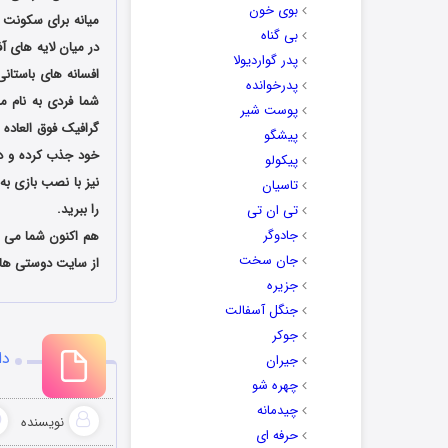
بوی خون
میانه برای سکونت 
بی گناه
در میان لایه های 
پدر گواردیولا
افسانه های باستانی 
پدرخوانده
شما فردی به نام م
پوست شیر
گرافیک فوق العاده 
پیشگو
خود جذب کرده و در
پیکولو
نیز با نصب بازی به
تاسیان
را ببرید.
تی ان تی
جادوگر
هم اکنون شما می ت
جان سخت
از سایت دوستی ها ب
جزیره
جنگل آسفالت
جوکر
دانلود
جیران
چهره شو
چیدمانه
نویسنده
حرفه ای