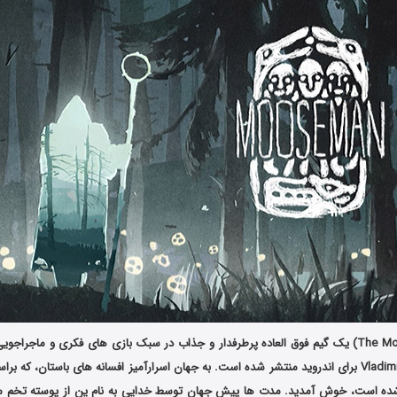
موسمن (The Mooseman) یک گیم فوق العاده پرطرفدار و جذاب در سبک بازی های فکری و ماجر
کمپانی Vladimir Beletsky برای اندروید منتشر شده است. به جهان اسرارآمیز افسانه های باستان، 
ه است، خوش آمدید. مدت ها پیش جهان توسط خدایی به نام ین از پوسته تخم مر