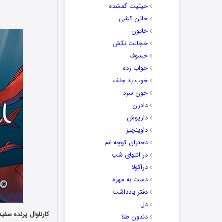
حیثیت گمشده
خائن کشی
خاتون
خجالت نکش
خسوف
خواب زده
خوب بد جلف
خون سرد
دادزن
داریوش
داوینچیز
دختران کوچه غم
در انتهای شب
دراکولا
دست به مهره
دفتر یادداشت
دل
دندون طلا