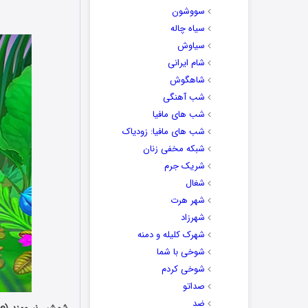
سووشون
سیاه چاله
سیاوش
شام ایرانی
شاهگوش
شب آهنگی
شب های مافیا
شب های مافیا: زودیاک
شبکه مخفی زنان
شریک جرم
شغال
شهر هرت
شهرزاد
شهرک کلیله و دمنه
شوخی با شما
شوخی کردم
صداتو
ضد