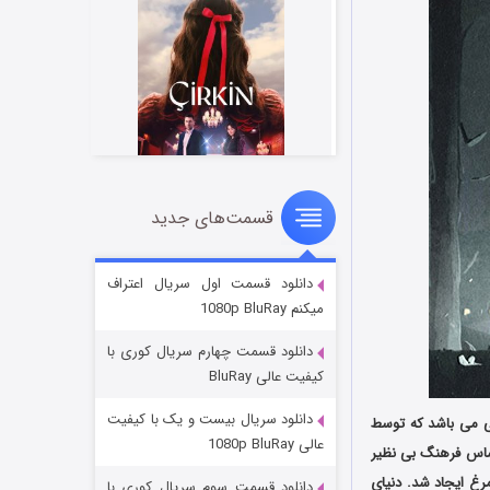
قسمت‌های جدید
سریال زشت
۲ (زیرنویس)
قسمت
منتشر شد
دانلود قسمت اول سریال اعتراف
میکنم 1080p BluRay
دانلود قسمت چهارم سریال کوری با
کیفیت عالی BluRay
دانلود سریال بیست و یک با کیفیت
اجویی می باشد که توسط
عالی 1080p BluRay
که براساس فرهنگ بی نظیر
غ ایجاد شد. دنیای
دانلود قسمت سوم سریال کوری با