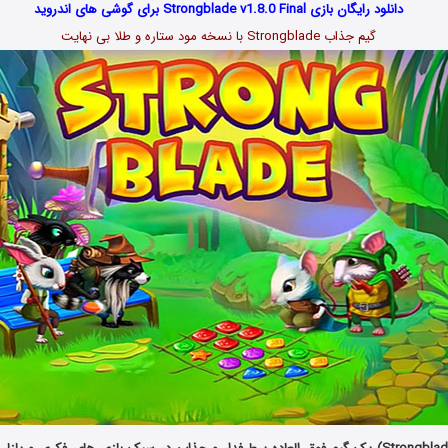
دانلود رایگان بازی Strongblade v1.8.0 Final برای گوشی های اندروید
گیم جذاب Strongblade با نسخه مود ستاره و طلا بی نهایت