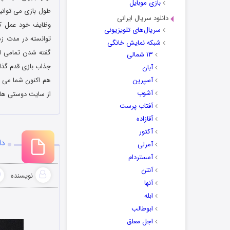
بازی موبایل
طول بازی می توانید
دانلود سریال ایرانی
وظایف خود عمل کنی
سریال‌های تلویزیونی
توانسته در مدت زما
شبکه نمایش خانگی
گفته شدن تمامی ای
۱۳ شمالی
جذاب بازی قدم گذاش
آبان
آسپرین
هم اکنون شما می ت
آشوب
از سایت دوستی ها ب
آفتاب پرست
آقازاده
آکتور
دانلو
آمرلی
آمستردام
آنتن
نویسنده
آنها
ابله
ابوطالب
اجل معلق