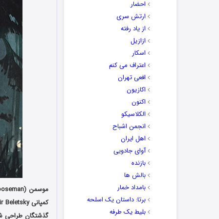
احضار
ارتش سری
از یاد رفته
ازازیل
اسکار
اعتراف می کنم
افعی تهران
اکازیون
اکنون
الکلاسیکو
انجمن اشباح
اهل ایران
آوای جادویی
بازنده
بالش ها
بامداد خمار
برتا: داستان یک اسلحه
بلیط یک‌‌ طرفه
گذشتگان طراحی شد