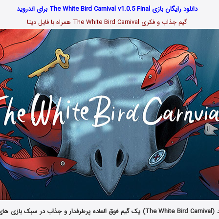
دانلود رایگان بازی The White Bird Carnival v1.0.5 Final برای اندروید
گیم جذاب و فکری The White Bird Carnival همراه با فایل دیتا
کارناوال پرنده سفید (The White Bird Carnival) یک گیم فوق العاده پرطرفدار و جذاب در