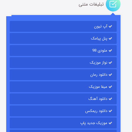
تبلیغات متنی
باب اسفنجی فصل ۱۷
آپ تیون
۶ (زیرنویس)
قسمت
منتشر شد
پنل پیامک
ملودی 98
نواز موزیک
دانلود رمان
میفا موزیک
رویایی برای تو
دانلود آهنگ
۱۵ (دوبله)
قسمت
منتشر شد
دانلود ریمکس
موزیک جدید پاپ