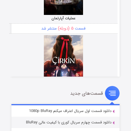
عملیات آپارتمان
۵ (دوبله)
قسمت
منتشر شد
قسمت‌های جدید
سریال زشت
۲ (زیرنویس)
قسمت
منتشر شد
دانلود قسمت اول سریال اعتراف میکنم 1080p BluRay
دانلود قسمت چهارم سریال کوری با کیفیت عالی BluRay