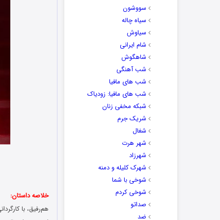
سووشون
سیاه چاله
سیاوش
شام ایرانی
شاهگوش
شب آهنگی
شب های مافیا
شب های مافیا: زودیاک
شبکه مخفی زنان
شریک جرم
شغال
شهر هرت
شهرزاد
شهرک کلیله و دمنه
شوخی با شما
شوخی کردم
خلاصه داستان:
صداتو
هم‌رفیق، با کارگر
ضد