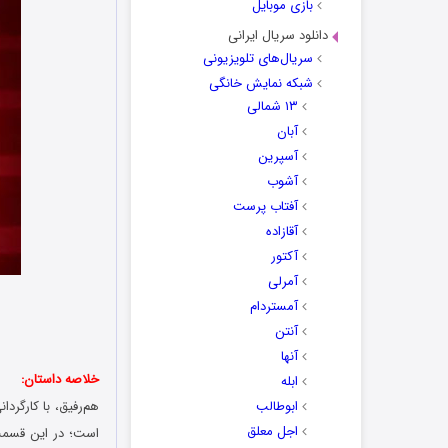
بازی موبایل
دانلود سریال ایرانی
سریال‌های تلویزیونی
شبکه نمایش خانگی
۱۳ شمالی
آبان
آسپرین
آشوب
آفتاب پرست
آقازاده
آکتور
آمرلی
آمستردام
آنتن
آنها
خلاصه داستان:
ابله
ابوطالب
هم‌رفیق، با کارگر
اجل معلق
است؛ در این قسمت