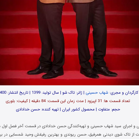
کارگردان و مجری:
شهاب حسینی
| ژانر: تاک شو | سال تولید: 1399 | تاریخ انتشار: 1400
تعداد قسمت ها: 31 اپیزود | مدت زمان این قسمت: 84 دقیقه | کیفیت: بلوری
حجم: متفاوت | محصول کشور ایران | تهیه کننده: حسن خدادادی
دانی و اجرای سید شهاب حسینی و تهیه‌کنندگی حسن خدادادی در قسمت آخر فصل اول 
 از تاک شوی دیدنی همرفیق،
حسن ریوندی
و بهترین رفیقش
وحید شمسایى
در برن