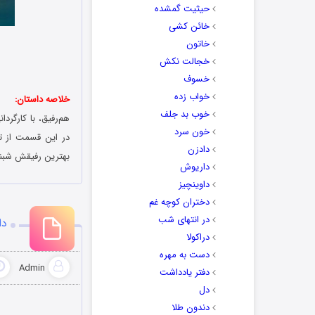
حیثیت گمشده
خائن کشی
خاتون
خجالت نکش
خسوف
خواب زده
خلاصه داستان:
خوب بد جلف
هم‌رفیق، با کارگر
خون سرد
در این قسمت از ت
دادزن
بهترین رفیقش شبن
داریوش
داوینچیز
دختران کوچه غم
در انتهای شب
دا
دراکولا
دست به مهره
Admin
دفتر یادداشت
دل
دندون طلا