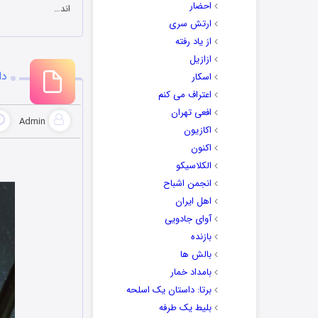
احضار
اند…
ارتش سری
از یاد رفته
ازازیل
دا
اسکار
اعتراف می کنم
افعی تهران
Admin
اکازیون
اکنون
الکلاسیکو
انجمن اشباح
اهل ایران
آوای جادویی
بازنده
بالش ها
بامداد خمار
برتا: داستان یک اسلحه
بلیط یک‌‌ طرفه