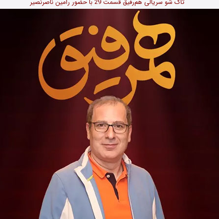
تاک شو سریالی هم‌رفیق قسمت 29 با حضور رامین ناصرنصیر