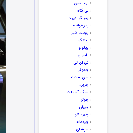
بوی خون
بی گناه
پدر گواردیولا
پدرخوانده
پوست شیر
پیشگو
پیکولو
تاسیان
تی ان تی
جادوگر
جان سخت
جزیره
جنگل آسفالت
جوکر
جیران
چهره شو
چیدمانه
حرفه ای