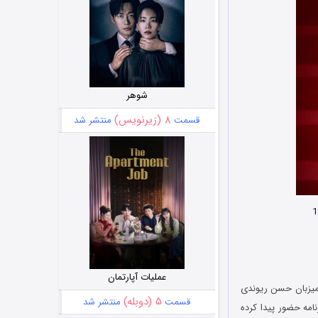
شوهر
۸ (زیرنویس)
قسمت
منتشر شد
عملیات آپارتمان
میزبان حسن ریوندی
۵ (دوبله)
قسمت
منتشر شد
امه حضور پیدا کرده