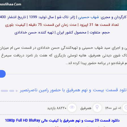
کارگردان و مجری:
شهاب حسینی
| ژانر: تاک شو | سال تولید: 1399 | تاریخ انتشار: 1400
تعداد قسمت ها: 31 اپیزود | مدت زمان این قسمت: 75 دقیقه | کیفیت: بلوری
حجم: متفاوت | محصول کشور ایران | تهیه کننده: حسن خدادادی
دانی و اجرای سید شهاب حسینی و تهیه‌کنندگی حسن خدادادی در قسمت سی ام میزبان
اک شوی دیدنی همرفیق، هانیه توسلی
بازیگری که هفت بار نامزد دریافت سیمرغ
م فرشادجو
در برنامه حضور پیدا کرده اند…
نلود قسمت بیست و نهم همرفیق با حضور رامین ناصرنصیر
۰۱ تیر ۱۴۰۰
همرفیق
۸۸۲۲۰ بازدید
دانلود قسمت 29 بیست و نهم همرفیق با کیفیت عالی 1080p Full HD BluRay