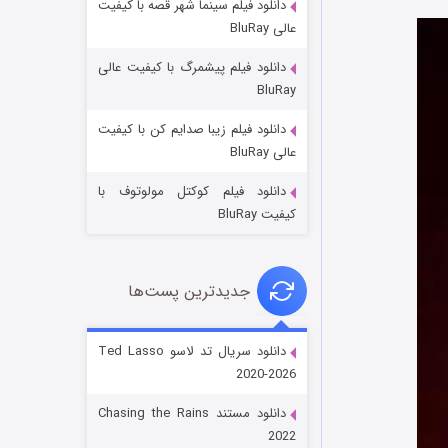
دانلود فیلم سینما شهر قصه با کیفیت
عالی BluRay
دانلود فیلم پیشمرگ با کیفیت عالی
BluRay
دانلود فیلم زیبا صدایم کن با کیفیت
جادوگری در مغولستان
عالی BluRay
۱۴ (زیرنویس)
قسمت
منتشر شد
دانلود فیلم کوکتل مولوتوف با
کیفیت BluRay
جدیدترین پست‌ها
دانلود سریال تد لاسو Ted Lasso
2020-2026
باب اسفنجی فصل ۱۷
دانلود مستند Chasing the Rains
۶ (زیرنویس)
قسمت
منتشر شد
2022