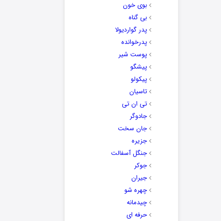
بوی خون
بی گناه
پدر گواردیولا
پدرخوانده
پوست شیر
پیشگو
پیکولو
تاسیان
تی ان تی
جادوگر
جان سخت
جزیره
جنگل آسفالت
جوکر
جیران
چهره شو
چیدمانه
حرفه ای