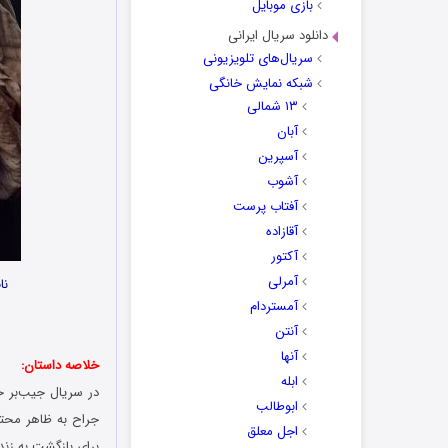
بازی موبایل
دانلود سریال ایرانی
سریال‌های تلویزیونی
شبکه نمایش خانگی
۱۳ شمالی
آبان
آسپرین
آشوب
آفتاب پرست
آقازاده
آکتور
آمرلی
نا
آمستردام
آنتن
آنها
خلاصه داستان:
ابله
ابوطالب
جراح به ظاهر محتر
اجل معلق
برای بازگشت به زند