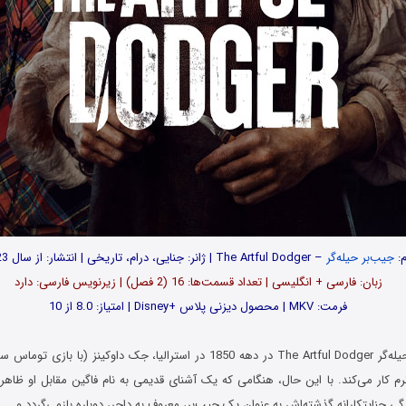
م:
جیب‌بر حیله‌گر
– The Artful Dodger | ژانر: جنایی، درام، تاریخی | انتشار: از سال 2023
زبان: فارسی + انگلیسی | تعداد قسمت‌‌‌‌ها: 16 (2 فصل) | زیرنویس فارسی: دارد
فرمت: MKV | محصول دیزنی پلاس +Disney | امتیاز: 8.0 از 10
در سریال جیب‌بر حیله‌گر The Artful Dodger در دهه 1850 در استرالیا، جک داوکینز
م کار می‌کند. با این حال، هنگامی که یک آشنای قدیمی به نام فاگین مقابل او ظاه
گی جنایتکارانه گذشته‌اش به عنوان یک جیب‌بر، معروف به داجر، دوباره بازمی‌گردد و…