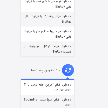
دانلود فیلم سینما شهر قصه با کیفیت
عالی BluRay
دانلود فیلم پیشمرگ با کیفیت عالی
BluRay
دانلود فیلم زیبا صدایم کن با کیفیت
خاندان اژدها فصل ۳
عالی BluRay
۶ (زیرنویس)
قسمت
منتشر شد
دانلود فیلم کوکتل مولوتوف با
کیفیت BluRay
جدیدترین پست‌ها
دانلود فیلم آخرین خانه The Last
House 2026
جادوگری در مغولستان
دانلود فیلم سول‌میت Soulm8te
۱۴ (زیرنویس)
قسمت
منتشر شد
2026