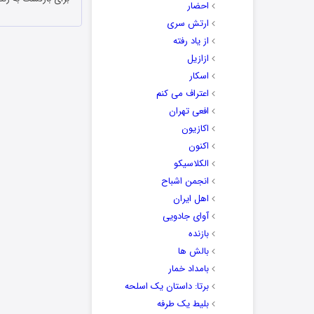
احضار
ارتش سری
از یاد رفته
ازازیل
اسکار
اعتراف می کنم
افعی تهران
اکازیون
اکنون
الکلاسیکو
انجمن اشباح
اهل ایران
آوای جادویی
بازنده
بالش ها
بامداد خمار
برتا: داستان یک اسلحه
بلیط یک‌‌ طرفه