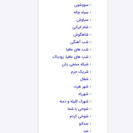
سووشون
سیاه چاله
سیاوش
شام ایرانی
شاهگوش
شب آهنگی
شب های مافیا
شب های مافیا: زودیاک
شبکه مخفی زنان
شریک جرم
شغال
شهر هرت
شهرزاد
شهرک کلیله و دمنه
شوخی با شما
شوخی کردم
صداتو
ضد