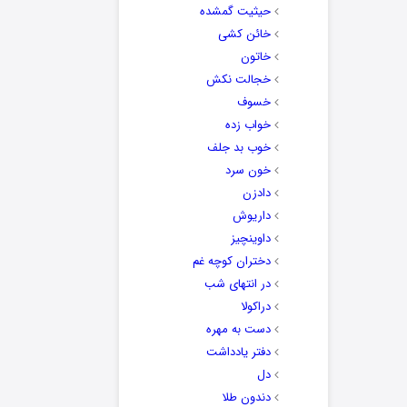
حیثیت گمشده
خائن کشی
خاتون
خجالت نکش
خسوف
خواب زده
خوب بد جلف
خون سرد
دادزن
داریوش
داوینچیز
دختران کوچه غم
در انتهای شب
دراکولا
دست به مهره
دفتر یادداشت
دل
دندون طلا