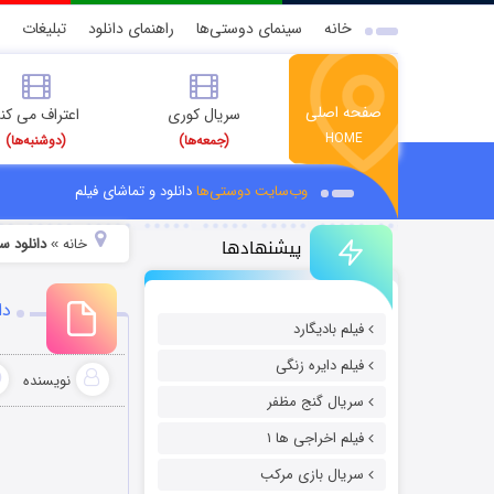
خانه
سینمای دوستی‌ها
راهنمای دانلود
تبلیغات
صفحه اصلی
سریال کوری
اعتراف می کن
HOME
(جمعه‌ها)
(دوشنبه‌ها)
وب‌سایت دوستی‌ها
دانلود و تماشای فیلم
پیشنهادها
خانه
دانلود سریال rtful Dodger
»
دان
فیلم بادیگارد
فیلم دایره زنگی
نویسنده
سریال گنج مظفر
فیلم اخراجی ها ۱
سریال بازی مرکب