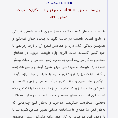
Screen | تعداد: 96
رزولوشن تصویر: Ultra HD | حجم فایل: 101 مگابایت | فرمت
تصاویر: JPG
طبیعت، به معنای گسترده کلمه، معادل جهان یا عالم طبیعی، فیزیکی
و مادی است. طبیعت در حالت کلی، به پدیده جهان فیزیکی و
همچنین زندگی اشاره دارد؛ و همچنین قلمرو آن از ذرات زیراتمی تا
خود گیتی گسترده‌ است. اگرچه واژه طبیعت امروزه در معناهای
مختلفی به کار می‌رود، اغلب به مفهوم زمین‌ شناسی و حیات وحش
اشاره دارد. طبیعت به حوزه کلی انواع متنوع گیاهان و حیوانات زنده
و گاهی اوقات نیز به فرایندهای مرتبط با اشیای بی‌جان بازمی‌گردد.
دگرگونی‌ های طبیعی، مانند تغییر در آب‌ و هوا و زمین‌ شناسی و
همچنین ماده و انرژی که تمام این چیزها و پدیده‌ها را تشکیل داده‌
است. این اغلب به معنای محیط زیست یا طبیعت وحش، حیوانات
وحشی، صخره‌ها، جنگل‌ها، سواحل، و به‌طور کلی چیزهایی که
به‌طور قابل ملاحظه‌ای با مداخلات انسانی تغییر چندانی نکرده‌اند، یا
با وجود این مداخلات به کار خود ادامه داده‌اند است. مجموعه