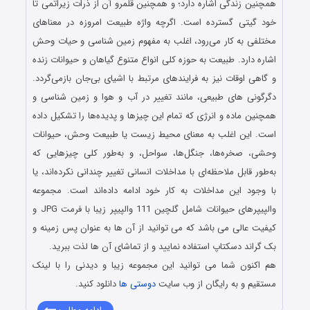
همچنین زندگی اشاره دارد؛ و همچنین قلمرو آن از ذرات زیراتمی تا
خود گیتی گسترده‌ است. اگرچه واژه طبیعت امروزه در معناهای
مختلفی به کار می‌رود، اغلب به مفهوم زمین‌ شناسی و حیات وحش
اشاره دارد. طبیعت به حوزه کلی انواع متنوع گیاهان و حیوانات زنده
و گاهی اوقات نیز به فرایندهای مرتبط با اشیای بی‌جان بازمی‌گردد.
دگرگونی‌ های طبیعی، مانند تغییر در آب‌ و هوا و زمین‌ شناسی و
همچنین ماده و انرژی که تمام این چیزها و پدیده‌ها را تشکیل داده‌
است. این اغلب به معنای محیط زیست یا طبیعت وحش، حیوانات
وحشی، صخره‌ها، جنگل‌ها، سواحل، و به‌طور کلی چیزهایی که
به‌طور قابل ملاحظه‌ای با مداخلات انسانی تغییر چندانی نکرده‌اند، یا
با وجود این مداخلات به کار خود ادامه داده‌اند است. مجموعه
والپیپرهای حیوانات شامل گلچین 111 والپیپر زیبا با فرمت JPG و
کیفیت عالی می باشد که می توانید از آن ها به عنوان پس زمینه و
بک گراند دسکتاپ استفاده نمایید و از تماشای آن ها لذت ببرید.
هم اکنون شما می توانید این مجموعه زیبا و دیدنی را با لینک
مستقیم و به رایگان از وب سایت
دوستی ها
دانلود کنید.