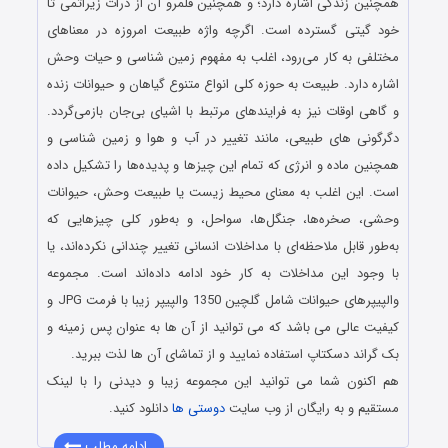
همچنین زندگی اشاره دارد؛ و همچنین قلمرو آن از ذرات زیراتمی تا
خود گیتی گسترده‌ است. اگرچه واژه طبیعت امروزه در معناهای
مختلفی به کار می‌رود، اغلب به مفهوم زمین‌ شناسی و حیات وحش
اشاره دارد. طبیعت به حوزه کلی انواع متنوع گیاهان و حیوانات زنده
و گاهی اوقات نیز به فرایندهای مرتبط با اشیای بی‌جان بازمی‌گردد.
دگرگونی‌ های طبیعی، مانند تغییر در آب‌ و هوا و زمین‌ شناسی و
همچنین ماده و انرژی که تمام این چیزها و پدیده‌ها را تشکیل داده‌
است. این اغلب به معنای محیط زیست یا طبیعت وحش، حیوانات
وحشی، صخره‌ها، جنگل‌ها، سواحل، و به‌طور کلی چیزهایی که
به‌طور قابل ملاحظه‌ای با مداخلات انسانی تغییر چندانی نکرده‌اند، یا
با وجود این مداخلات به کار خود ادامه داده‌اند است. مجموعه
والپیپرهای حیوانات شامل گلچین 1350 والپیپر زیبا با فرمت JPG و
کیفیت عالی می باشد که می توانید از آن ها به عنوان پس زمینه و
بک گراند دسکتاپ استفاده نمایید و از تماشای آن ها لذت ببرید.
هم اکنون شما می توانید این مجموعه زیبا و دیدنی را با لینک
مستقیم و به رایگان از وب سایت
دوستی ها
دانلود کنید.
ادامه مطلب