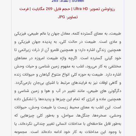
Screen | تعداد: 265
رزولوشن تصویر: Ultra HD | حجم فایل: 269 مگابایت | فرمت
تصاویر: JPG
…
طبیعت، به معنای گسترده کلمه، معادل جهان یا عالم طبیعی، فیزیکی
و مادی است. طبیعت در حالت کلی، به پدیده جهان فیزیکی و
همچنین زندگی اشاره دارد؛ و همچنین قلمرو آن از ذرات زیراتمی تا
خود گیتی گسترده‌ است. اگرچه واژه طبیعت امروزه در معناهای
مختلفی به کار می‌رود، اغلب به مفهوم زمین‌ شناسی و حیات وحش
اشاره دارد. طبیعت به حوزه کلی انواع متنوع گیاهان و حیوانات زنده
و گاهی اوقات نیز به فرایندهای مرتبط با اشیای بی‌جان بازمی‌گردد.
دگرگونی‌ های طبیعی، مانند تغییر در آب‌ و هوا و زمین‌ شناسی و
همچنین ماده و انرژی که تمام این چیزها و پدیده‌ها را تشکیل داده‌
است. این اغلب به معنای محیط زیست یا طبیعت وحش، حیوانات
وحشی، صخره‌ها، جنگل‌ها، سواحل، و به‌طور کلی چیزهایی که
به‌طور قابل ملاحظه‌ای با مداخلات انسانی تغییر چندانی نکرده‌اند، یا
با وجود این مداخلات به کار خود ادامه داده‌اند است. مجموعه