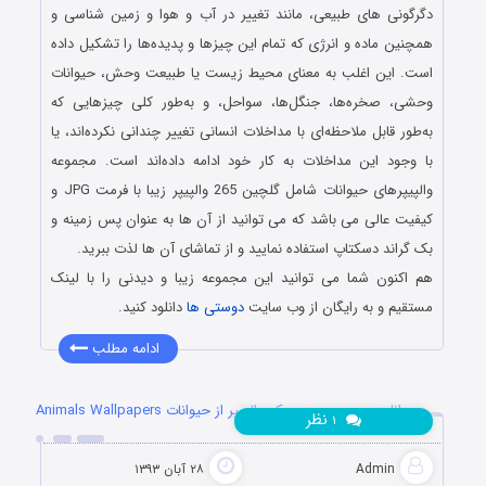
دگرگونی‌ های طبیعی، مانند تغییر در آب‌ و هوا و زمین‌ شناسی و
همچنین ماده و انرژی که تمام این چیزها و پدیده‌ها را تشکیل داده‌
است. این اغلب به معنای محیط زیست یا طبیعت وحش، حیوانات
وحشی، صخره‌ها، جنگل‌ها، سواحل، و به‌طور کلی چیزهایی که
به‌طور قابل ملاحظه‌ای با مداخلات انسانی تغییر چندانی نکرده‌اند، یا
با وجود این مداخلات به کار خود ادامه داده‌اند است. مجموعه
والپیپرهای حیوانات شامل گلچین 265 والپیپر زیبا با فرمت JPG و
کیفیت عالی می باشد که می توانید از آن ها به عنوان پس زمینه و
بک گراند دسکتاپ استفاده نمایید و از تماشای آن ها لذت ببرید.
هم اکنون شما می توانید این مجموعه زیبا و دیدنی را با لینک
مستقیم و به رایگان از وب سایت
دوستی ها
دانلود کنید.
ادامه مطلب
دانلود سری بیست و یکم والپیپر از حیوانات Animals Wallpapers
نظر
۱
Admin
۲۸ آبان ۱۳۹۳