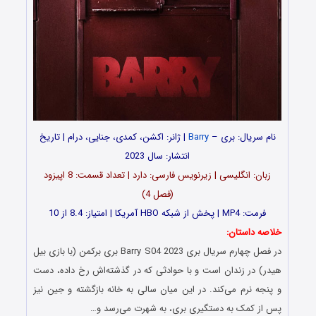
نام سریال: بری –
Barry
| ژانر: اکشن، کمدی، جنایی، درام | تاریخ
انتشار: سال 2023
زبان: انگلیسی | زیرنویس فارسی: دارد | تعداد قسمت‌: 8 اپیزود
(فصل 4)
فرمت: MP4 | پخش از شبکه HBO آمریکا | امتیاز: 8.4 از 10
خلاصه داستان:
در فصل چهارم سریال بری Barry S04 2023 بری برکمن (با بازی بیل
هیدر) در زندان است و با حوادثی که در گذشته‌اش رخ داده، دست
و پنجه نرم می‌کند. در این میان سالی به خانه بازگشته و جین نیز
پس از کمک به دستگیری بری، به شهرت می‌رسد و…