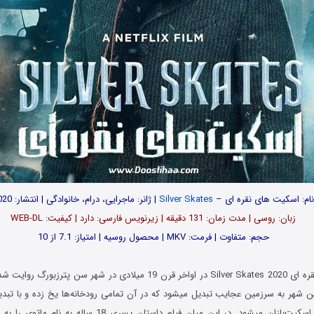
ام: اسکیت های نقره ای –
Silver Skates
| ژانر: ماجرایی، درام، خانوادگی | انتشار: 2020
زبان: روسی | مدت زمان: 131 دقیقه | زیرنویس فارسی: دارد | کیفیت: WEB-DL
حجم: متفاوت | فرمت: MKV | محصول روسیه | امتیاز: 7.1 از 10
فیلم اسکیت های نقره ای Silver Skates 2020 در اواخر قرن 19 میلادی در شهر 
 شهر به سرزمین عجایب تبدیل میشود که در آن تمامی رودخانه‌ها یخ زده و با تبد
یخی، محل تجمع اسکیت‌بازان میشود. در این میان فیلم داستان پسر