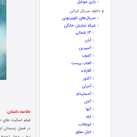
بازی موبایل
دانلود سریال ایرانی
سریال‌های تلویزیونی
شبکه نمایش خانگی
۱۳ شمالی
آبان
آسپرین
آشوب
آفتاب پرست
آقازاده
آکتور
آمرلی
ن
آمستردام
آنتن
آنها
خلاصه داستان:
ابله
ابوطالب
در فصل زمستان این
اجل معلق