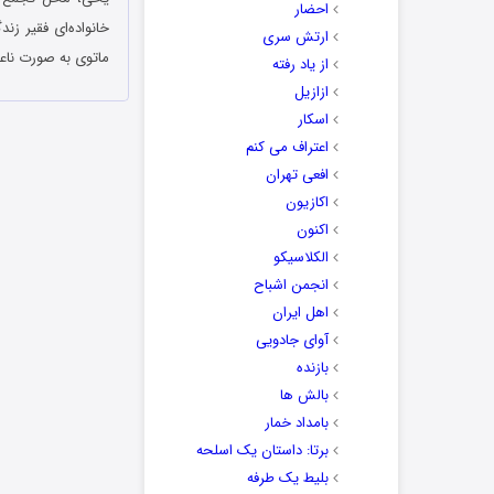
احضار
خانواده‌‌ای فقیر ز
ارتش سری
ماتوی به صورت ناعا
از یاد رفته
ازازیل
اسکار
اعتراف می کنم
افعی تهران
اکازیون
اکنون
الکلاسیکو
انجمن اشباح
اهل ایران
آوای جادویی
بازنده
بالش ها
بامداد خمار
برتا: داستان یک اسلحه
بلیط یک‌‌ طرفه