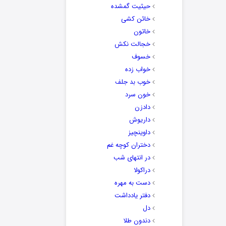
حیثیت گمشده
خائن کشی
خاتون
خجالت نکش
خسوف
خواب زده
خوب بد جلف
خون سرد
دادزن
داریوش
داوینچیز
دختران کوچه غم
در انتهای شب
دراکولا
دست به مهره
دفتر یادداشت
دل
دندون طلا