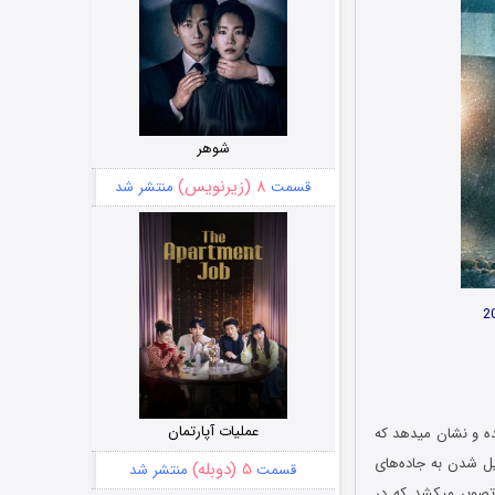
شوهر
۸ (زیرنویس)
قسمت
منتشر شد
عملیات آپارتمان
سن پترزبورگ روایت شده و نشان میدهد که
یل شدن به جاده‌های
۵ (دوبله)
قسمت
منتشر شد
ی 18 ساله به نام ماتوی را به تصویر میکشد که در