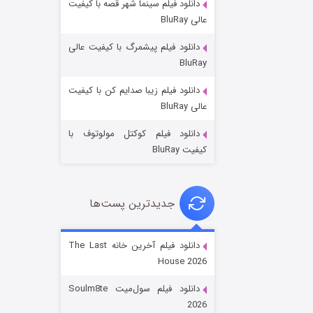
دانلود فیلم سینما شهر قصه با کیفیت
عالی BluRay
دانلود فیلم پیشمرگ با کیفیت عالی
BluRay
دانلود فیلم زیبا صدایم کن با کیفیت
جادوگری در مغولستان
عالی BluRay
۱۴ (زیرنویس)
قسمت
منتشر شد
دانلود فیلم کوکتل مولوتوف با
کیفیت BluRay
جدیدترین پست‌ها
دانلود فیلم آخرین خانه The Last
House 2026
باب اسفنجی فصل ۱۷
دانلود فیلم سول‌میت Soulm8te
۶ (زیرنویس)
قسمت
منتشر شد
2026