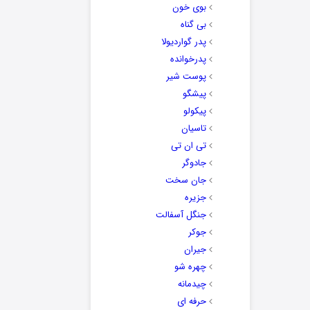
بوی خون
بی گناه
پدر گواردیولا
پدرخوانده
پوست شیر
پیشگو
پیکولو
تاسیان
تی ان تی
جادوگر
جان سخت
جزیره
جنگل آسفالت
جوکر
جیران
چهره شو
چیدمانه
حرفه ای