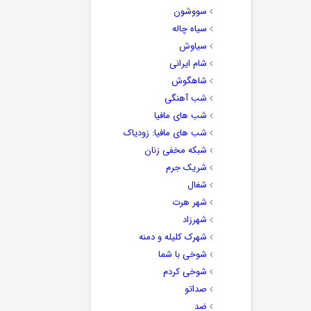
سووشون
سیاه چاله
سیاوش
شام ایرانی
شاهگوش
شب آهنگی
شب های مافیا
شب های مافیا: زودیاک
شبکه مخفی زنان
شریک جرم
شغال
شهر هرت
شهرزاد
شهرک کلیله و دمنه
شوخی با شما
شوخی کردم
صداتو
ضد