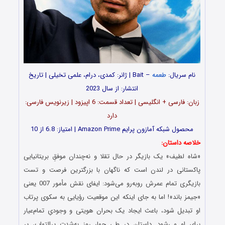
نام سریال:
طعمه
– Bait | ژانر: کمدی، درام، علمی تخیلی | تاریخ
انتشار: از سال 2023
زبان: فارسی + انگلیسی | تعداد قسمت‌‌‌‌: 6 اپیزود | زیرنویس فارسی:
دارد
محصول شبکه آمازون پرایم Amazon Prime | امتیاز: 6.8 از 10
خلاصه داستان:
«شاه لطیف» یک بازیگر در حال تقلا و نه‌چندان موفقِ بریتانیایی
پاکستانی در لندن است که ناگهان با بزرگترین فرصت و تست
بازیگری تمام عمرش روبه‌رو می‌شود: ایفای نقش مأمور 007 یعنی
«جیمز باند»! اما به جای اینکه این موقعیت رؤیایی به سکوی پرتاب
او تبدیل شود، باعث ایجاد یک بحران هویتی و وجودیِ تمام‌عیار
برای او می‌شود. داستان در طی چهار روز به‌شدت پرالتهاب، پر