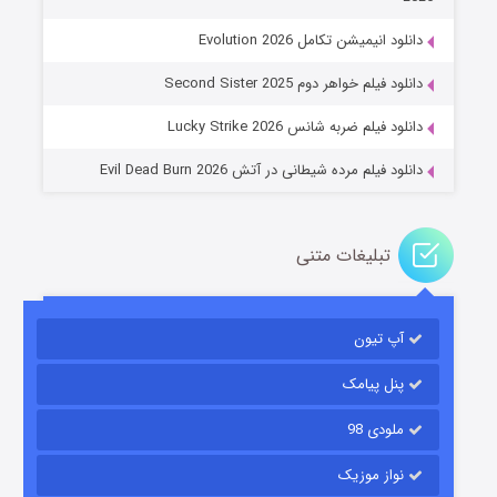
جادوگری در مغولستان
دانلود انیمیشن تکامل Evolution 2026
۱۴ (زیرنویس)
قسمت
منتشر شد
دانلود فیلم خواهر دوم Second Sister 2025
دانلود فیلم ضربه شانس Lucky Strike 2026
دانلود فیلم مرده شیطانی در آتش Evil Dead Burn 2026
تبلیغات متنی
باب اسفنجی فصل ۱۷
آپ تیون
۶ (زیرنویس)
قسمت
منتشر شد
پنل پیامک
ملودی 98
نواز موزیک