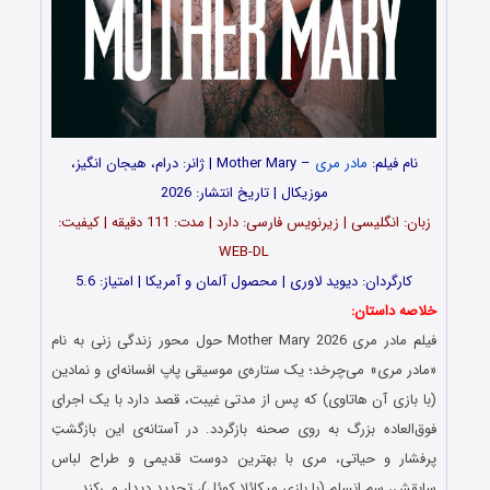
نام فیلم:
مادر مری
– Mother Mary | ژانر: درام، هیجان انگیز،
موزیکال | تاریخ انتشار: 2026
زبان: انگلیسی | زیرنویس فارسی: دارد | مدت: 111 دقیقه | کیفیت:
WEB-DL
کارگردان: دیوید لاوری | محصول آلمان و آمریکا | امتیاز: 5.6
خلاصه داستان:
فیلم مادر مری Mother Mary 2026 حول محور زندگی زنی به نام
«مادر مری» می‌چرخد؛ یک ستاره‌ی موسیقی پاپ افسانه‌ای و نمادین
(با بازی آن هاتاوی) که پس از مدتی غیبت، قصد دارد با یک اجرای
فوق‌العاده بزرگ به روی صحنه بازگردد. در آستانه‌ی این بازگشتِ
پرفشار و حیاتی، مری با بهترین دوست قدیمی و طراح لباس
سابقش، سم انسلم (با بازی میکائلا کوئل)، تجدید دیدار می‌کند.