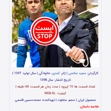
کارگردان:
مجید صالحی
| ژانر:
کمدی
، خانوادگی | سال تولید: 1397 |
تاریخ انتشار: سال 1398
تعداد قسمت ها: 15 اپیزود | مدت زمان هر قسمت: 60 دقیقه |
کیفیت: WEB-DL
محصول ایران | حجم: متفاوت | تهیه‌کننده: محمدحسین قاسمی
خلاصه داستان: