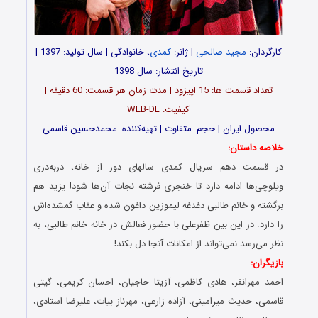
کارگردان:
مجید صالحی
| ژانر:
کمدی
، خانوادگی | سال تولید: 1397 |
تاریخ انتشار: سال 1398
تعداد قسمت ها: 15 اپیزود | مدت زمان هر قسمت: 60 دقیقه |
کیفیت: WEB-DL
محصول ایران | حجم: متفاوت | تهیه‌کننده: محمدحسین قاسمی
خلاصه داستان:
در قسمت دهم سریال کمدی سالهای دور از خانه، دربه‌دری
ویلوچی‌ها ادامه دارد تا خنجری فرشته نجات آن‌ها شود! یزید هم
برگشته و خانم طالبی دغدغه لیموزین داغون شده و عقاب گمشده‌اش
را دارد. در این بین ظفرعلی با حضور فعالش در خانه خانم طالبی، به
نظر می‌رسد نمی‌تواند از امکانات آنجا دل بکند!
بازیگران:
احمد مهرانفر، هادی کاظمی، آزیتا حاجیان، احسان کریمی، گیتی
قاسمی، حدیث میرامینی، آزاده زارعی، مهرناز بیات، علیرضا استادی،