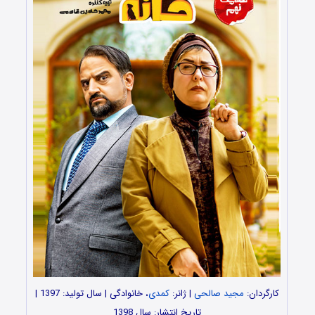
کارگردان:
مجید صالحی
| ژانر:
کمدی
، خانوادگی | سال تولید: 1397 |
تاریخ انتشار: سال 1398