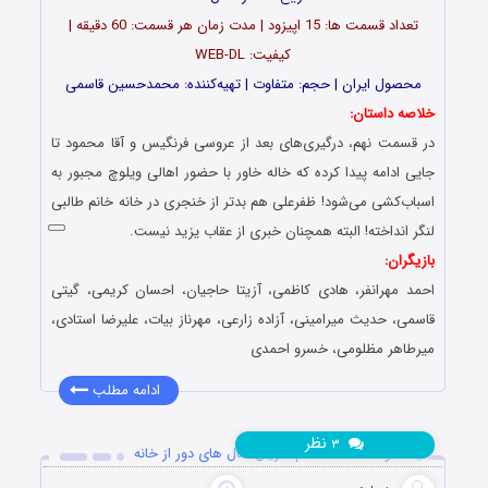
تعداد قسمت ها: 15 اپیزود | مدت زمان هر قسمت: 60 دقیقه |
کیفیت: WEB-DL
محصول ایران | حجم: متفاوت | تهیه‌کننده: محمدحسین قاسمی
خلاصه داستان:
در قسمت نهم، درگیری‌های بعد از عروسی فرنگیس و آقا محمود تا
جایی ادامه پیدا کرده که خاله خاور با حضور اهالی ویلوچ مجبور به
اسباب‌کشی می‌شود! ظفرعلی هم بدتر از خنجری در خانه خانم طالبی
لنگر انداخته! البته همچنان خبری از عقاب یزید نیست.‌‌
بازیگران:
احمد مهرانفر، هادی کاظمی، آزیتا حاجیان، احسان کریمی، گیتی
قاسمی، حدیث میرامینی، آزاده زارعی، مهرناز بیات، علیرضا استادی،
میرطاهر مظلومی، خسرو احمدی
ادامه مطلب
نظر
۳
دانلود قسمت هشتم سریال سال های دور از خانه