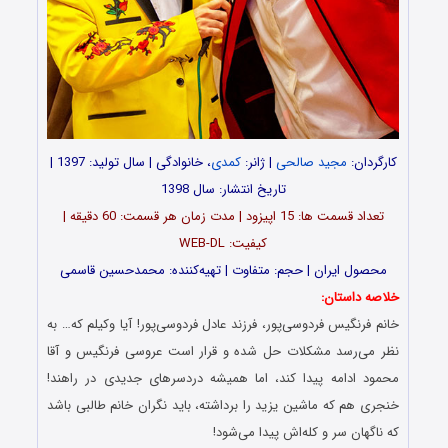
کارگردان:
مجید صالحی
| ژانر:
کمدی
، خانوادگی | سال تولید: 1397 |
تاریخ انتشار: سال 1398
تعداد قسمت ها: 15 اپیزود | مدت زمان هر قسمت: 60 دقیقه |
کیفیت: WEB-DL
محصول ایران | حجم: متفاوت | تهیه‌کننده: محمدحسین قاسمی
خلاصه داستان:
خانم فرنگیس فردوسی‌پور، فرزند عادل فردوسی‌پور! آیا وکیلم که… به
نظر می‌رسد مشکلات حل شده و قرار است عروسی فرنگیس و آقا
محمود ادامه پیدا کند، اما همیشه دردسرهای جدیدی در راهند!
خنجری هم که ماشین یزید را برداشته، باید نگران خانم طالبی باشد
که ناگهان سر و کله‌اش پیدا می‌شود!