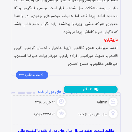
خانم فرنگیس فردوسی‌پور، فرزند عادل فردوسی‌پور! آیا وکیلم که… به
نظر می‌رسد مشکلات حل شده و قرار است عروسی فرنگیس و آقا
محمود ادامه پیدا کند، اما همیشه دردسرهای جدیدی در راهند!
خنجری هم که ماشین یزید را برداشته، باید نگران خانم طالبی باشد
که ناگهان سر و کله‌اش پیدا می‌شود!
بازیگران:
احمد مهرانفر، هادی کاظمی، آزیتا حاجیان، احسان کریمی، گیتی
قاسمی، حدیث میرامینی، آزاده زارعی، مهرناز بیات، علیرضا استادی،
میرطاهر مظلومی، خسرو احمدی
ادامه مطلب
نظر
۲
دانلود قسمت هفتم سریال سال های دور از خانه
Admin
۱۴ خرداد ۱۳۹۸
سال های دور از خانه
۳۳۳۵۶۴ بازدید
دانلود قسمت هفتم سریال سال های دور از خانه با کیفیت عالی