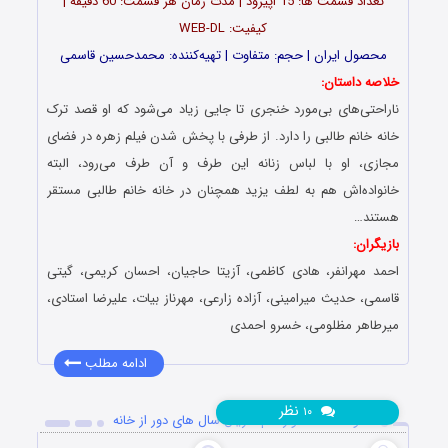
تعداد قسمت ها: 15 اپیزود | مدت زمان هر قسمت: 60 دقیقه |
کیفیت: WEB-DL
محصول ایران | حجم: متفاوت | تهیه‌کننده: محمدحسین قاسمی
خلاصه داستان:
ناراحتی‌های بی‌مورد خنجری تا جایی زیاد می‌شود که او قصد ترک
خانه خانم طالبی را دارد. از طرفی با پخش شدن فیلم زهره در فضای
مجازی، او با لباس زنانه این طرف و آن طرف می‌رود، البته
خانواده‌اش هم به لطف یزید همچنان در خانه خانم طالبی مستقر
هستند…
بازیگران:
احمد مهرانفر، هادی کاظمی، آزیتا حاجیان، احسان کریمی، گیتی
قاسمی، حدیث میرامینی، آزاده زارعی، مهرناز بیات، علیرضا استادی،
میرطاهر مظلومی، خسرو احمدی
ادامه مطلب
نظر
۱۰
دانلود قسمت دوازدهم سریال سال های دور از خانه