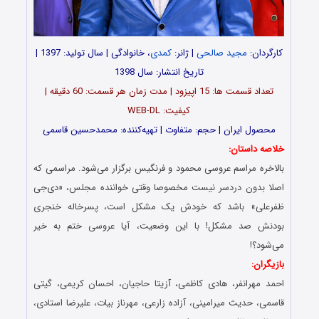
کارگردان:
مجید صالحی
| ژانر:
کمدی
، خانوادگی | سال تولید: 1397 |
تاریخ انتشار: سال 1398
تعداد قسمت ها: 15 اپیزود | مدت زمان هر قسمت: 60 دقیقه |
کیفیت: WEB-DL
محصول ایران | حجم: متفاوت | تهیه‌کننده: محمدحسین قاسمی
خلاصه داستان:
بالاخره مراسم عروسی محمود و فرنگیس برگزار می‌شود. مراسمی که
اصلا بدون دردسر نیست مخصوصا وقتی خواننده مجلس، «دی‌جی
ظفرعلی» باشد که خودش یک مشکل است، پسرخاله‌ خنجری
بودنش صد مشکل! با این وضعیت، آیا عروسی ختم به خیر
می‌شود؟!
بازیگران:
احمد مهرانفر، هادی کاظمی، آزیتا حاجیان، احسان کریمی، گیتی
قاسمی، حدیث میرامینی، آزاده زارعی، مهرناز بیات، علیرضا استادی،