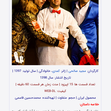
کارگردان:
مجید صالحی
| ژانر:
کمدی
، خانوادگی | سال تولید: 1397 |
تاریخ انتشار: سال 1398
تعداد قسمت ها: 15 اپیزود | مدت زمان هر قسمت: 60 دقیقه |
کیفیت: WEB-DL
محصول ایران | حجم: متفاوت | تهیه‌کننده: محمدحسین قاسمی
خلاصه داستان: