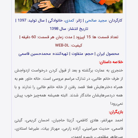
کارگردان:
مجید صالحی
| ژانر:
کمدی
، خانوادگی | سال تولید: 1397 |
تاریخ انتشار: سال 1398
تعداد قسمت ها: 15 اپیزود | مدت زمان هر قسمت: 60 دقیقه |
کیفیت: WEB-DL
محصول ایران | حجم: متفاوت | تهیه‌کننده: محمدحسین قاسمی
خلاصه داستان:
خنجری به عمارت برگشته و بعد از قبول کردن درخواست ازدواجش
از طرف خانم طالبی، در تدارک مراسم عروسی است. خاله خاور هم به
همراه دخترهایش فعلا قصد رفتن از خانه خانم طالبی را ندارند و با
همه دردسرهایشان ماندگار شدند. البته همیشه همه‌چیز خوب پیش
نمی‌رود!
بازیگران:
احمد مهرانفر، هادی کاظمی، آزیتا حاجیان، احسان کریمی، گیتی
قاسمی، حدیث میرامینی، آزاده زارعی، مهرناز بیات، علیرضا استادی،
میرطاهر مظلومی، خسرو احمدی