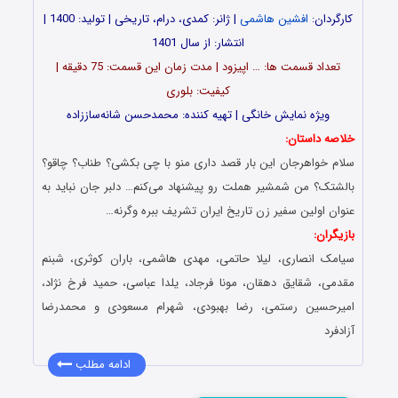
کارگردان:
افشین هاشمی
| ژانر: کمدی، درام، تاریخی | تولید: 1400 |
انتشار: از سال 1401
تعداد قسمت ‎ها: … اپیزود | مدت زمان این قسمت: 75 دقیقه |
کیفیت: بلوری
ویژه نمایش خانگی | تهیه کننده: محمدحسن شانه‌ساززاده
خلاصه داستان:
سلام خواهرجان این بار قصد داری منو با چی بکشی؟ طناب؟ چاقو؟
بالشتک؟ من شمشیر هملت رو پیشنهاد می‌کنم… دلبر جان نباید به
عنوان اولین سفیر زن تاریخ ایران تشریف ببره وگرنه…
بازیگران:
سیامک انصاری، لیلا حاتمی، مهدی هاشمی، باران کوثری، شبنم
مقدمی، شقایق دهقان، مونا فرجاد، یلدا عباسی، حمید فرخ نژاد،
امیرحسین رستمی، رضا بهبودی، شهرام مسعودی و محمدرضا
آزادفرد
ادامه مطلب