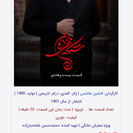
کارگردان:
افشین هاشمی
| ژانر: کمدی، درام، تاریخی | تولید: 1400 |
انتشار: از سال 1401
تعداد قسمت ‎ها: … اپیزود | مدت زمان این قسمت: 53 دقیقه |
کیفیت: بلوری
ویژه نمایش خانگی | تهیه کننده: محمدحسن شانه‌ساززاده