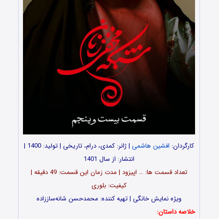
کارگردان:
افشین هاشمی
| ژانر: کمدی، درام، تاریخی | تولید: 1400 |
انتشار: از سال 1401
تعداد قسمت ‎ها: … اپیزود | مدت زمان این قسمت: 49 دقیقه |
کیفیت: بلوری
ویژه نمایش خانگی | تهیه کننده: محمدحسن شانه‌ساززاده
خلاصه داستان: