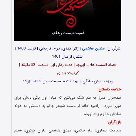
کارگردان:
افشین هاشمی
| ژانر: کمدی، درام، تاریخی | تولید: 1400 |
انتشار: از سال 1401
تعداد قسمت ‎ها: … اپیزود | مدت زمان این قسمت: 52 دقیقه |
کیفیت: بلوری
ویژه نمایش خانگی | تهیه کننده: محمدحسن شانه‌ساززاده
خلاصه داستان:
همسران میرزا به هم شک می‌کنن که مبادا اون یکی دلش برای
میرزا بلرزه… راضیه خانم از دست شوهر چاقو به دستش به خونه
سلطان خانوم پناه آورده…
بازیگران:
سیامک انصاری، لیلا حاتمی، مهدی هاشمی، باران کوثری، شبنم