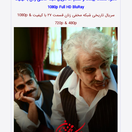
1080p Full HD BluRay
سریال تاریخی شبکه مخفی زنان قسمت
۲۷
با کیفیت 1080p &
720p & 480p