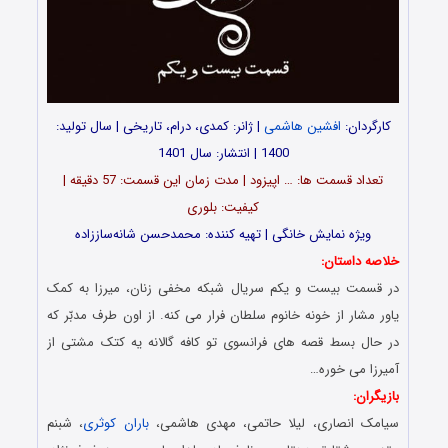
کارگردان:
افشین هاشمی
| ژانر: کمدی، درام، تاریخی | سال تولید:
1400 | انتشار: سال 1401
تعداد قسمت ‎ها: … اپیزود | مدت زمان این قسمت: 57 دقیقه |
کیفیت: بلوری
ویژه نمایش خانگی | تهیه کننده: محمدحسن شانه‌ساززاده
خلاصه داستان:
در قسمت بیست و یکم سریال شبکه مخفی زنان، میرزا به کمک
یاور مشار از خونه خانوم سلطان فرار می کنه. از اون طرف مدبّر که
در حال بسط قصه های فرانسوی تو کافه گالانه یه کتک مشتی از
آمیرزا می خوره…
بازیگران:
سیامک انصاری، لیلا حاتمی، مهدی هاشمی،
باران کوثری
، شبنم