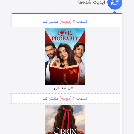
آپدیت شده‌ها
۲ (دوبله)
قسمت
منتشر شد
عشق احتمالی
۶ (دوبله)
قسمت
منتشر شد