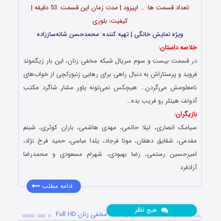
تعداد قسمت ‎ها: … اپیزود | مدت زمان این قسمت: 53 دقیقه |
کیفیت: بلوری
ویژه نمایش خانگی | تهیه کننده: محمدحسن شانه‌ساززاده
خلاصه داستان:
در قسمت بیست و سوم سریال شبکه مخفی زنان، این بار زیگموند
فروید و پرستاراش به دنبال راهی برای رهایی زنبورکچی از خواب‌های
نامعلومش می‌گردن… هیچکس نمی‌تونه یاور مشار شاگرد مکتب
آدولف هیتلر رو فریب بده…
بازیگران:
سیامک انصاری، لیلا حاتمی، مهدی هاشمی، باران کوثری، شبنم
مقدمی، شقایق دهقان، مونا فرجاد، یلدا عباسی، حمید فرخ نژاد،
امیرحسین رستمی، رضا بهبودی، شهرام مسعودی و محمدرضا
آزادفرد
ادامه مطلب
نظر
هیچ
دانلود قسمت 22 سریال شبکه مخفی زنان Full HD