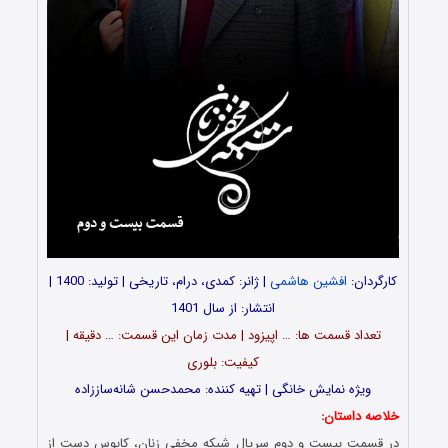
کارگردان:
افشین هاشمی
| ژانر: کمدی، درام، تاریخی | تولید: 1400 |
انتشار: از سال 1401
تعداد قسمت ‎ها: … اپیزود | مدت زمان این قسمت: … دقیقه |
کیفیت: بلوری
ویژه نمایش خانگی | تهیه کننده: محمدحسن شانه‌ساززاده
خلاصه داستان:
در قسمت بیست و دوم سریال شبکه مخفی زنان، کابوس دست از