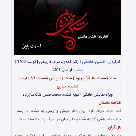
کارگردان:
افشین هاشمی
| ژانر: کمدی، درام، تاریخی | تولید: 1400 |
انتشار: از سال 1401
تعداد قسمت ‎ها: 30 اپیزود | مدت زمان این قسمت: 69 دقیقه |
کیفیت: بلوری
ویژه نمایش خانگی | تهیه کننده: محمدحسن شانه‌ساززاده
خلاصه داستان:
کت تازه، حیاط تازه، بوی عطر خوش پاریسی به مشام می‌رسه…
جناب تاجرباشی کشته شده و دلبر جان در سوگ پدر نشسته است…
بازیگران:
سیامک انصاری، لیلا حاتمی، مهدی هاشمی، باران کوثری، شبنم