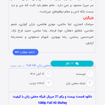
سر میرزا محمود بر نمی داره… خانم معلم باید ثابت کنه جن و دزد
نیست بلکه انس و معلم دوقلوهای میرزاست…
بازیگران:
سیامک انصاری، لیلا حاتمی، مهدی هاشمی، باران کوثری، شبنم
مقدمی، شقایق دهقان، مونا فرجاد، یلدا عباسی، حمید فرخ نژاد،
امیرحسین رستمی، رضا بهبودی، شهرام مسعودی و محمدرضا
آزادفرد
ادامه مطلب
نظر
۱۲
دانلود قسمت 21 سریال شبکه مخفی زنان Full HD
نویسنده
۱۶ آبان ۱۴۰۲
شبکه مخفی زنان
۷۲۶۰۶ بازدید
دانلود قسمت بیست و یکم 21 سریال شبکه مخفی زنان با کیفیت
1080p Full HD BluRay