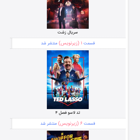
سریال زشت
۱ (زیرنویس)
قسمت
منتشر شد
تد لاسو فصل ۴
۶ (زیرنویس)
قسمت
منتشر شد