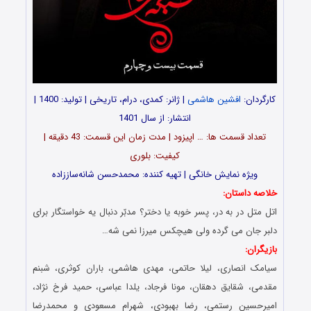
کارگردان:
افشین هاشمی
| ژانر: کمدی، درام، تاریخی | تولید: 1400 |
انتشار: از سال 1401
تعداد قسمت ‎ها: … اپیزود | مدت زمان این قسمت: 43 دقیقه |
کیفیت: بلوری
ویژه نمایش خانگی | تهیه کننده: محمدحسن شانه‌ساززاده
خلاصه داستان:
اتل متل در به در، پسر خوبه یا دختر؟ مدبّر دنبال یه خواستگار برای
دلبر جان می گرده ولی هیچکس میرزا نمی شه…
بازیگران:
سیامک انصاری، لیلا حاتمی، مهدی هاشمی، باران کوثری، شبنم
مقدمی، شقایق دهقان، مونا فرجاد، یلدا عباسی، حمید فرخ نژاد،
امیرحسین رستمی، رضا بهبودی، شهرام مسعودی و محمدرضا