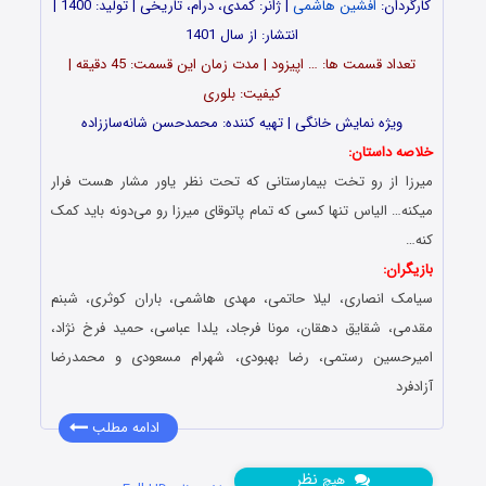
کارگردان:
افشین هاشمی
| ژانر: کمدی، درام، تاریخی | تولید: 1400 |
انتشار: از سال 1401
تعداد قسمت ‎ها: … اپیزود | مدت زمان این قسمت: 45 دقیقه |
کیفیت: بلوری
ویژه نمایش خانگی | تهیه کننده: محمدحسن شانه‌ساززاده
خلاصه داستان:
میرزا از رو تخت بیمارستانی که تحت نظر یاور مشار هست فرار
می‎کنه… الیاس تنها کسی که تمام پاتوقای میرزا رو می‌دونه باید کمک
کنه…
بازیگران:
سیامک انصاری، لیلا حاتمی، مهدی هاشمی، باران کوثری، شبنم
مقدمی، شقایق دهقان، مونا فرجاد، یلدا عباسی، حمید فرخ نژاد،
امیرحسین رستمی، رضا بهبودی، شهرام مسعودی و محمدرضا
آزادفرد
ادامه مطلب
نظر
هیچ