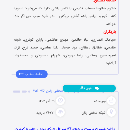
خلاصه داستان:
خانوم خانوما حساب قدیمی با تاجر باشی داره که می‌خواد تسویه
کنه… کرم و الیاس باهم آشتی می‌کنن… عدو شود سبب خیر اگر خدا
خواهد…
بازیگران:
سیامک انصاری، لیلا حاتمی، مهدی هاشمی، باران کوثری، شبنم
مقدمی، شقایق دهقان، مونا فرجاد، یلدا عباسی، حمید فرخ نژاد،
امیرحسین رستمی، رضا بهبودی، شهرام مسعودی و محمدرضا
آزادفرد
ادامه مطلب
نظر
هیچ
دانلود قسمت 27 سریال شبکه مخفی زنان Full HD
نویسنده
۲۹ آذر ۱۴۰۲
شبکه مخفی زنان
۷۶۲۷۱ بازدید
دانلود قسمت بیست و هفتم 27 سریال شبکه مخفی زنان با کیفیت