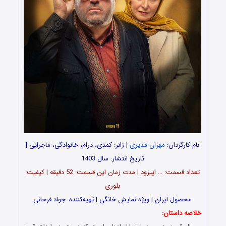
نام کارگردان:
مهران مدیری
| ژانر: کمدی، درام، خانوادگی، ماجرایی |
تاریخ انتشار: سال 1403
تعداد قسمت‌: … اپیزود | مدت زمان این قسمت: 52 دقیقه | کیفیت:
بلوری
محصول ایران | ویژه نمایش خانگی | تهیه‌کننده: جواد فرحانی
خلاصه داستان: