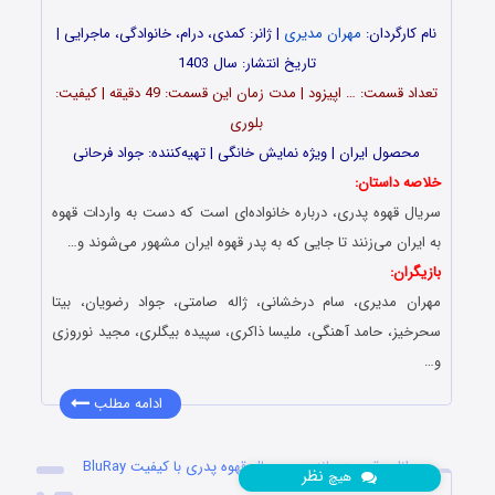
نام کارگردان:
مهران مدیری
| ژانر: کمدی، درام، خانوادگی، ماجرایی |
تاریخ انتشار: سال 1403
تعداد قسمت‌: … اپیزود | مدت زمان این قسمت: 49 دقیقه | کیفیت:
بلوری
محصول ایران | ویژه نمایش خانگی | تهیه‌کننده: جواد فرحانی
خلاصه داستان:
سریال قهوه پدری، درباره خانواده‌‌ای است که دست به واردات قهوه
به ایران می‌‌زنند تا جایی که به پدر قهوه ایران مشهور می‌‌شوند و…
بازیگران:
مهران مدیری، سام درخشانی، ژاله صامتی، جواد رضویان، بیتا
سحرخیز، حامد آهنگی، ملیسا ذاکری، سپیده بیگلری، مجید نوروزی
و…
ادامه مطلب
دانلود قسمت پانزدهم سریال قهوه پدری با کیفیت BluRay
نظر
هیچ