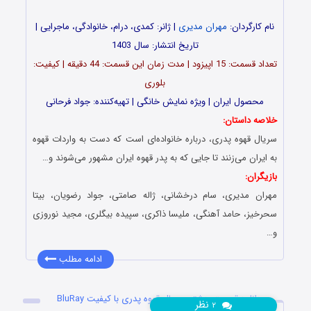
نام کارگردان:
مهران مدیری
| ژانر: کمدی، درام، خانوادگی، ماجرایی |
تاریخ انتشار: سال 1403
تعداد قسمت‌: 15 اپیزود | مدت زمان این قسمت: 44 دقیقه | کیفیت:
بلوری
محصول ایران | ویژه نمایش خانگی | تهیه‌کننده: جواد فرحانی
خلاصه داستان:
سریال قهوه پدری، درباره خانواده‌‌ای است که دست به واردات قهوه
به ایران می‌‌زنند تا جایی که به پدر قهوه ایران مشهور می‌‌شوند و…
بازیگران:
مهران مدیری، سام درخشانی، ژاله صامتی، جواد رضویان، بیتا
سحرخیز، حامد آهنگی، ملیسا ذاکری، سپیده بیگلری، مجید نوروزی
و…
ادامه مطلب
دانلود قسمت هشتم سریال قهوه پدری با کیفیت BluRay
نظر
۲