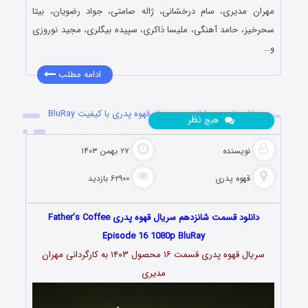
مهران مدیری، سام درخشانی، ژاله صامتی، جواد رضویان، بیتا
سحرخیز، حامد آهنگی، ملیسا ذاکری، سپیده بیگلری، مجید نوروزی
و…
ادامه مطلب
دانلود قسمت شانزدهم سریال قهوه پدری با کیفیت BluRay
نظر
هیچ
نویسنده
۲۷ بهمن ۱۴۰۳
قهوه پدری
۶۲۹۰۰ بازدید
دانلود قسمت شانزدهم سریال قهوه پدری Father’s Coffee
Episode 16 1080p BluRay
سریال قهوه پدری قسمت ۱۶ محصول ۱۴۰۳ به کارگردانی مهران
مدیری