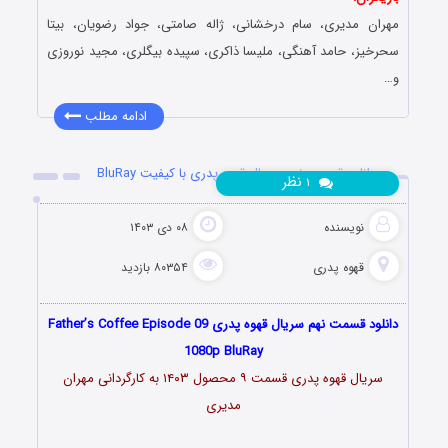
مهران مدیری، سام درخشانی، ژاله صامتی، جواد رضویان، بیتا
سحرخیز، حامد آهنگی، ملیسا ذاکری، سپیده بیگلری، مجید نوروزی
و…
ادامه مطلب
دانلود قسمت نهم سریال قهوه پدری با کیفیت BluRay
نظر
۱
نویسنده
۰۸ دی ۱۴۰۳
قهوه پدری
۸۰۳۵۴ بازدید
دانلود قسمت نهم سریال قهوه پدری Father’s Coffee Episode 09
1080p BluRay
سریال قهوه پدری قسمت ۹ محصول ۱۴۰۳ به کارگردانی مهران
مدیری