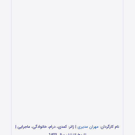
نام کارگردان:
مهران مدیری
| ژانر: کمدی، درام، خانوادگی، ماجرایی |
تاریخ انتشار: سال 1403