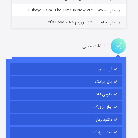
دانلود مستند Bukayo Saka: The Time is Now 2026
دانلود فیلم بیا عشق بورزیم Let’s Love 2026
تبلیغات متنی
باب اسفنجی فصل ۱۷
آپ تیون
۶ (زیرنویس)
قسمت
منتشر شد
پنل پیامک
ملودی 98
نواز موزیک
دانلود رمان
میفا موزیک