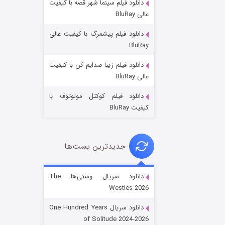
دانلود فیلم سینما شهر قصه با کیفیت
عالی BluRay
دانلود فیلم پیشمرگ با کیفیت عالی
BluRay
دانلود فیلم زیبا صدایم کن با کیفیت
جادوگری در مغولستان
عالی BluRay
۱۴ (زیرنویس)
قسمت
منتشر شد
دانلود فیلم کوکتل مولوتوف با
کیفیت BluRay
جدیدترین پست‌ها
دانلود سریال وستی‌ها The
Westies 2026
باب اسفنجی فصل ۱۷
دانلود سریال One Hundred Years
۶ (زیرنویس)
قسمت
منتشر شد
of Solitude 2024-2026