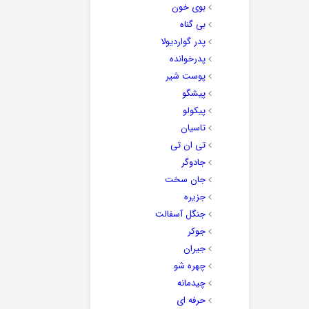
بوی خون
بی گناه
پدر گواردیولا
پدرخوانده
پوست شیر
پیشگو
پیکولو
تاسیان
تی ان تی
جادوگر
جان سخت
جزیره
جنگل آسفالت
جوکر
جیران
چهره شو
چیدمانه
حرفه ای