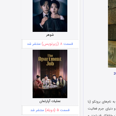
شوهر
۸ (زیرنویس)
قسمت
منتشر شد
عملیات آپارتمان
ستخراج به نام‌های برونکو (با
و دنیای جرم فعالیت
۵ (دوبله)
قسمت
منتشر شد
خلافکار قدرتمند و