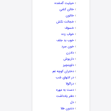
حیثیت گمشده
خائن کشی
خاتون
خجالت نکش
خسوف
خواب زده
خوب بد جلف
خون سرد
دادزن
داریوش
داوینچیز
دختران کوچه غم
در انتهای شب
دراکولا
دست به مهره
دفتر یادداشت
دل
دندون طلا