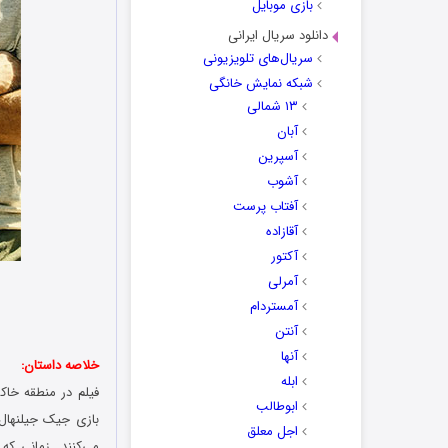
بازی موبایل
دانلود سریال ایرانی
سریال‌های تلویزیونی
شبکه نمایش خانگی
۱۳ شمالی
آبان
آسپرین
آشوب
آفتاب پرست
آقازاده
آکتور
آمرلی
آمستردام
آنتن
آنها
خلاصه داستان:
ابله
ابوطالب
بازی جیک جیلنهال)
اجل معلق
می‌کنند. زمانی که