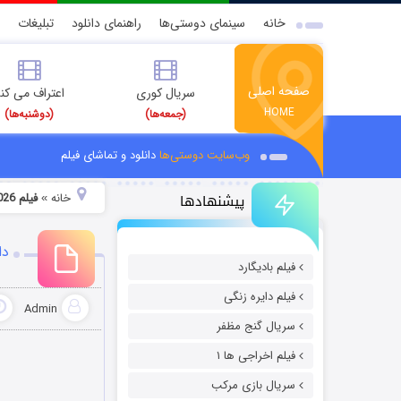
خانه
سینمای دوستی‌ها
راهنمای دانلود
تبلیغات
صفحه اصلی
سریال کوری
اعتراف می کن
HOME
(جمعه‌ها)
(دوشنبه‌ها)
وب‌سایت دوستی‌ها
دانلود و تماشای فیلم
پیشنهادها
خانه
فیلم In the Grey 2026 با زیرنویس چسبیده
»
دان
فیلم بادیگارد
فیلم دایره زنگی
Admin
سریال گنج مظفر
فیلم اخراجی ها ۱
سریال بازی مرکب