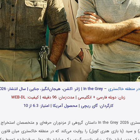
در منطقه خاکستری
– In the Grey | ژانر: اکشن، هیجان‌انگیز، جنایی | سال انتشار: 2026
زبان: دوبله فارسی + انگلیسی | مدت‌زمان: 96 دقیقه | کیفیت: WEB-DL
کارگردان: گای ریچی | محصول آمریکا | امتیاز: 6.3 از 10
فیلم در منطقه خاکستری In the Grey 2026 داستان گروهی از مزدوران حرفه‌ای و متخصصان ا
 و سید (با بازی هنری کویل) را روایت می‌کند که در منطقه خاکستری میان قانون 
 یک مدیر ارشد بانکی برای بازپس‌گیری یک میلیارد دلار پول سرقت‌شده توسط یک 