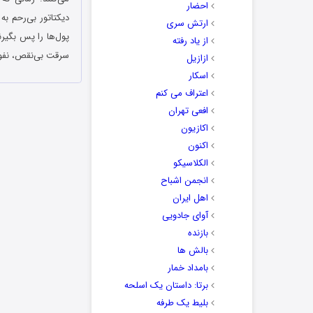
احضار
دیکتاتور بی‌رحم به
ارتش سری
پول‌ها را پس بگیر
از یاد رفته
سرقت بی‌نقص، نفوذ
ازازیل
اسکار
اعتراف می کنم
افعی تهران
اکازیون
اکنون
الکلاسیکو
انجمن اشباح
اهل ایران
آوای جادویی
بازنده
بالش ها
بامداد خمار
برتا: داستان یک اسلحه
بلیط یک‌‌ طرفه