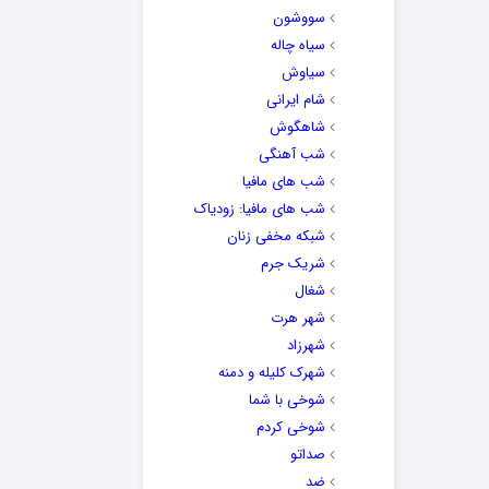
سووشون
سیاه چاله
سیاوش
شام ایرانی
شاهگوش
شب آهنگی
شب های مافیا
شب های مافیا: زودیاک
شبکه مخفی زنان
شریک جرم
شغال
شهر هرت
شهرزاد
شهرک کلیله و دمنه
شوخی با شما
شوخی کردم
صداتو
ضد