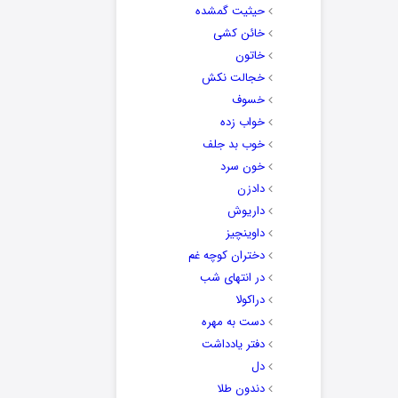
حیثیت گمشده
خائن کشی
خاتون
خجالت نکش
خسوف
خواب زده
خوب بد جلف
خون سرد
دادزن
داریوش
داوینچیز
دختران کوچه غم
در انتهای شب
دراکولا
دست به مهره
دفتر یادداشت
دل
دندون طلا