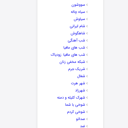
سووشون
سیاه چاله
سیاوش
شام ایرانی
شاهگوش
شب آهنگی
شب های مافیا
شب های مافیا: زودیاک
شبکه مخفی زنان
شریک جرم
شغال
شهر هرت
شهرزاد
شهرک کلیله و دمنه
شوخی با شما
شوخی کردم
صداتو
ضد