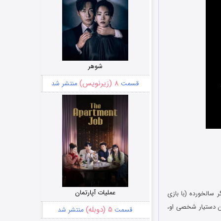
شوهر
۸ (زیرنویس)
قسمت
منتشر شد
عملیات آپارتمان
 بازیگر سالخورده (با بازی
ان دستیار شخصی او،
۵ (دوبله)
قسمت
منتشر شد