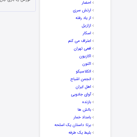
احضار
ارتش سری
از یاد رفته
ازازیل
اسکار
اعتراف می کنم
افعی تهران
اکازیون
اکنون
الکلاسیکو
انجمن اشباح
اهل ایران
آوای جادویی
بازنده
بالش ها
بامداد خمار
برتا: داستان یک اسلحه
بلیط یک‌‌ طرفه