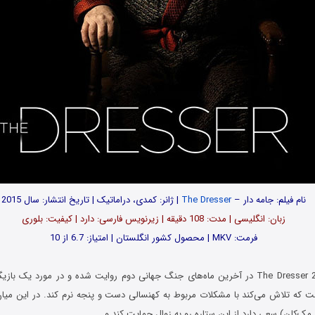
نام فیلم: جامه دار –
The Dresser
| ژانر: کمدی، دراماتیک | تاریخ انتشار: سال 2015
زبان: انگلیسی | مدت: 108 دقیقه | زیرنویس فارسی: دارد | کیفیت: بلوری
فرمت: MKV | محصول کشور انگلستان | امتیاز: 6.7 از 10
فیلم جامه دار The Dresser 2015 در آخرین ماه‌های جنگ جهانی دوم روایت شده و در مورد یک
ست که تلاش می‌کند با مشکلات مربوط به کهنسالی دست و پنجه نرم کند. در این می
ن مک‌کلن) سعی دارد از این ستاره رو به زوال حمایت کند و…