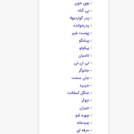
بوی خون
بی گناه
پدر گواردیولا
پدرخوانده
پوست شیر
پیشگو
پیکولو
تاسیان
تی ان تی
جادوگر
جان سخت
جزیره
جنگل آسفالت
جوکر
جیران
چهره شو
چیدمانه
حرفه ای