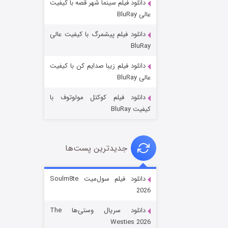
دانلود فیلم سینما شهر قصه با کیفیت
عالی BluRay
دانلود فیلم پیشمرگ با کیفیت عالی
BluRay
دانلود فیلم زیبا صدایم کن با کیفیت
جادوگری در مغولستان
عالی BluRay
۱۴ (زیرنویس)
قسمت
منتشر شد
دانلود فیلم کوکتل مولوتوف با
کیفیت BluRay
جدیدترین پست‌ها
دانلود فیلم سول‌میت Soulm8te
2026
باب اسفنجی فصل ۱۷
دانلود سریال وستی‌ها The
۶ (زیرنویس)
قسمت
منتشر شد
Westies 2026