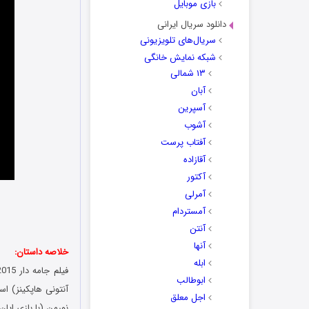
بازی موبایل
دانلود سریال ایرانی
سریال‌های تلویزیونی
شبکه نمایش خانگی
۱۳ شمالی
آبان
آسپرین
آشوب
آفتاب پرست
آقازاده
آکتور
آمرلی
آمستردام
آنتن
آنها
خلاصه داستان:
ابله
ابوطالب
آنتونی هاپکینز) ا
اجل معلق
نورمن (با بازی ایا