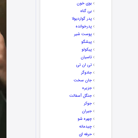
بوی خون
بی گناه
پدر گواردیولا
پدرخوانده
پوست شیر
پیشگو
پیکولو
تاسیان
تی ان تی
جادوگر
جان سخت
جزیره
جنگل آسفالت
جوکر
جیران
چهره شو
چیدمانه
حرفه ای