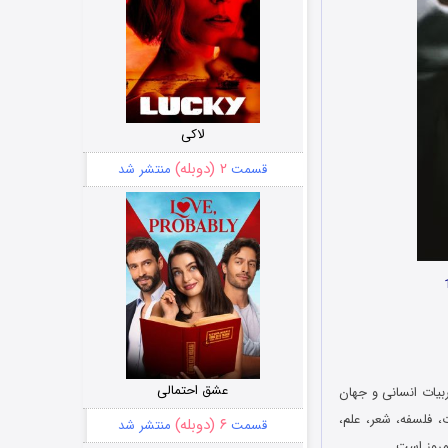
لاکی
۲ (دوبله)
قسمت
منتشر شد
عشق احتمالی
یات انسانی و جهان
ت، فلسفه، شعر، علم،
۶ (دوبله)
قسمت
منتشر شد
امروز است…