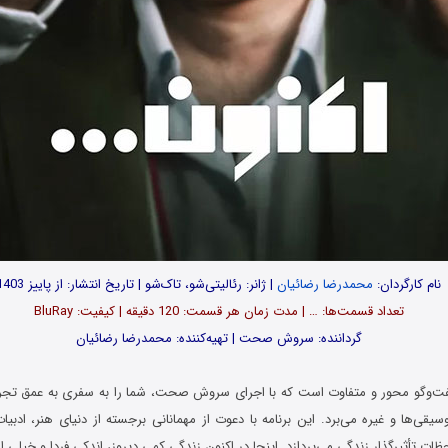
نام کارگردان:
محمدرضا رضائیان
| ژانر: رئالیتی‌شو، تاک‌شو | تاریخ انتشار: از پاییز 1403
تعداد قسمت‌ها: … | مدت زمان هر قسمت: 120 دقیقه | کیفیت: BluRay
گرداننده: سروش صحت | تهیه‌کننده: محمدرضا رضائیان
فت‌وگو محور و متفاوت است که با اجرای سروش صحت، شما را به سفری به عمق تجرب
موسیقی‌ها و غیره می‌برد. این برنامه با دعوت از مهمانانی برجسته از دنیای هنر، ادبیا
ظات تأثیرگذار زندگی می‌پردازد. اینجا در اکنون زندگی کمی دیروز، اندکی فردا و خیلی 