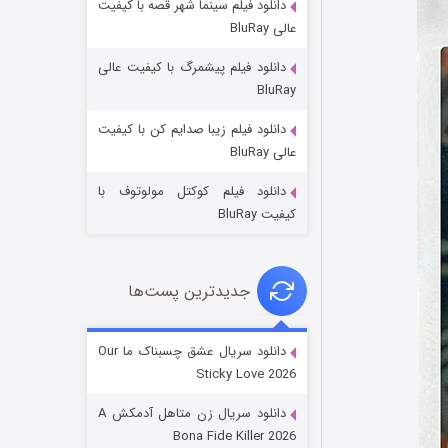
دانلود فیلم سینما شهر قصه با کیفیت
عالی BluRay
دانلود فیلم پیشمرگ با کیفیت عالی
BluRay
دانلود فیلم زیبا صدایم کن با کیفیت
عملیات آپارتمان
عالی BluRay
۲ (زیرنویس)
قسمت
منتشر شد
دانلود فیلم کوکتل مولوتوف با
کیفیت BluRay
جدیدترین پست‌ها
دانلود سریال عشق چسبناک ما Our
Sticky Love 2026
مردگان متحرک: شهر مرده ۳
دانلود سریال زن متاهل آدمکش A
۲ (زیرنویس)
قسمت
منتشر شد
Bona Fide Killer 2026