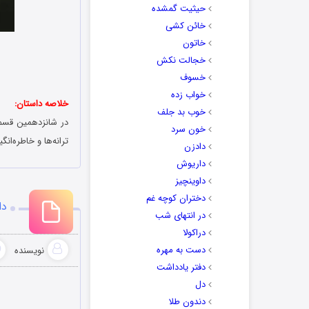
حیثیت گمشده
خائن کشی
خاتون
خجالت نکش
خسوف
خواب زده
خلاصه داستان:
خوب بد جلف
در شانزدهمین قسمت 
خون سرد
ترانه‌ها و خاطره‌ا
دادزن
داریوش
داوینچیز
دختران کوچه غم
دا
در انتهای شب
دراکولا
دست به مهره
نویسنده
دفتر یادداشت
دل
دندون طلا