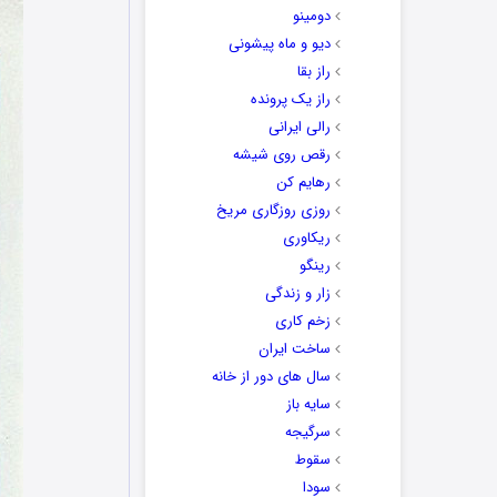
دومینو
دیو و ماه پیشونی
راز بقا
راز یک پرونده
رالی ایرانی
رقص روی شیشه
رهایم کن
روزی روزگاری مریخ
ریکاوری
رینگو
زار و زندگی
زخم کاری
ساخت ایران
سال های دور از خانه
سایه باز
سرگیجه
سقوط
سودا