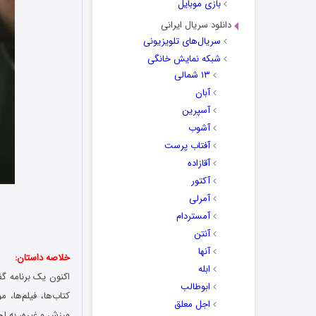
بازی موبایل
دانلود سریال ایرانی
سریال‌های تلویزیونی
شبکه نمایش خانگی
۱۳ شمالی
آبان
آسپرین
آشوب
آفتاب پرست
آقازاده
آکتور
آمرلی
آمستردام
آنتن
آنها
خلاصه داستان:
ابله
اکنون یک برنامه گ
ابوطالب
کتاب‌ها، فیلم‌ها، 
اجل معلق
ورزش و غیره، به لح