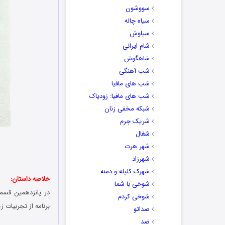
سووشون
سیاه چاله
سیاوش
شام ایرانی
شاهگوش
شب آهنگی
شب های مافیا
شب های مافیا: زودیاک
شبکه مخفی زنان
شریک جرم
شغال
شهر هرت
شهرزاد
شهرک کلیله و دمنه
خلاصه داستان:
شوخی با شما
در پانزدهمین قسمت
شوخی کردم
برنامه از تجربیات
صداتو
ضد