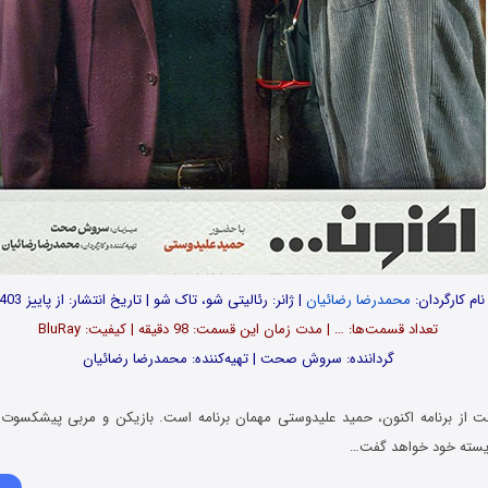
نام کارگردان:
محمدرضا رضائیان
| ژانر: رئالیتی شو، تاک شو | تاریخ انتشار: از پاییز 1403
تعداد قسمت‌ها: … | مدت زمان این قسمت: 98 دقیقه | کیفیت: BluRay
گرداننده: سروش صحت | تهیه‌کننده: محمدرضا رضائیان
 از برنامه اکنون، حمید علیدوستی مهمان برنامه است. بازیکن و مربی پیشکسوت فو
 زیسته خود خواهد گفت…