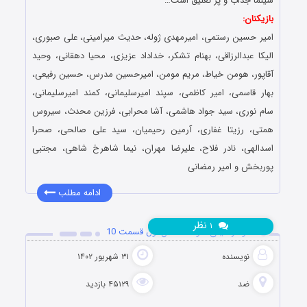
سینما جذاب و پر تعلیق است…
بازیکنان:
امیر حسین رستمی، امیرمهدی ژوله، حدیث میرامینی، علی صبوری،
الیکا عبدالرزاقی، بهنام تشکر، خداداد عزیزی، محیا دهقانی، وحید
آقاپور، هومن خیاط، مریم مومن، امیرحسین مدرس، حسین رفیعی،
بهار قاسمی، امیر کاظمی، سپند امیرسلیمانی، کمند امیرسلیمانی،
سام نوری، سید جواد هاشمی، آشا محرابی، فرزین محدث، سیروس
همتی، رزیتا غفاری، آرمین رحیمیان، سید علی صالحی، صحرا
اسدالهی، نادر فلاح، علیرضا مهران، نیما شاهرخ شاهی، مجتبی
پوربخش و امیر رمضانی
ادامه مطلب
نظر
۱
دانلود رئالیتی شو ضد فصل اول قسمت 10
نویسنده
۳۱ شهریور ۱۴۰۲
ضد
۴۵۱۲۹ بازدید