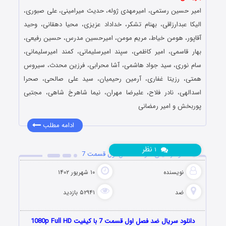
امیر حسین رستمی، امیرمهدی ژوله، حدیث میرامینی، علی صبوری،
الیکا عبدارزاقی، بهنام تشکر، خداداد عزیزی، محیا دهقانی، وحید
آقاپور، هومن خیاط، مریم مومن، امیرحسین مدرس، حسین رفیعی،
بهار قاسمی، امیر کاظمی، سپند امیرسلیمانی، کمند امیرسلیمانی،
سام نوری، سید جواد هاشمی، آشا محرابی، فرزین محدث، سیروس
همتی، رزیتا غفاری، آرمین رحیمیان، سید علی صالحی، صحرا
اسدالهی، نادر فلاح، علیرضا مهران، نیما شاهرخ شاهی، مجتبی
پوربخش و امیر رمضانی
ادامه مطلب
نظر
۱
دانلود رئالیتی شو ضد فصل اول قسمت 7
نویسنده
۱۰ شهریور ۱۴۰۲
ضد
۵۲۹۴۱ بازدید
دانلود سریال ضد فصل اول قسمت 7 با کیفیت 1080p Full HD