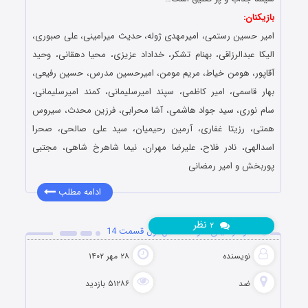
بازیکنان:
امیر حسین رستمی، امیرمهدی ژوله، حدیث میرامینی، علی صبوری،
الیکا عبدالرزاقی، بهنام تشکر، خداداد عزیزی، محیا دهقانی، وحید
آقاپور، هومن خیاط، مریم مومن، امیرحسین مدرس، حسین رفیعی،
بهار قاسمی، امیر کاظمی، سپند امیرسلیمانی، کمند امیرسلیمانی،
سام نوری، سید جواد هاشمی، آشا محرابی، فرزین محدث، سیروس
همتی، رزیتا غفاری، آرمین رحیمیان، سید علی صالحی، صحرا
اسدالهی، نادر فلاح، علیرضا مهران، نیما شاهرخ شاهی، مجتبی
پوربخش و امیر رمضانی
ادامه مطلب
نظر
۲
دانلود رئالیتی شو ضد فصل اول قسمت 14
نویسنده
۲۸ مهر ۱۴۰۲
ضد
۵۱۲۸۶ بازدید