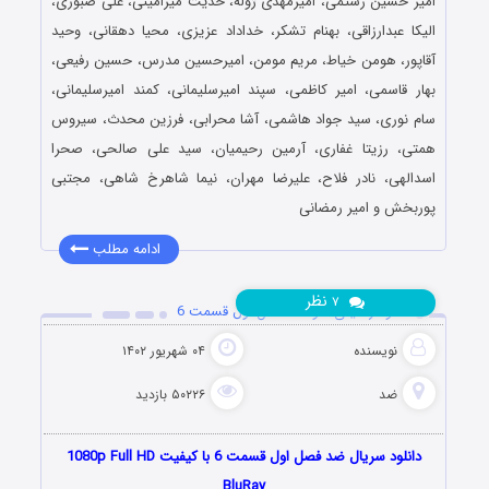
امیر حسین رستمی، امیرمهدی ژوله، حدیث میرامینی، علی صبوری،
الیکا عبدارزاقی، بهنام تشکر، خداداد عزیزی، محیا دهقانی، وحید
آقاپور، هومن خیاط، مریم مومن، امیرحسین مدرس، حسین رفیعی،
بهار قاسمی، امیر کاظمی، سپند امیرسلیمانی، کمند امیرسلیمانی،
سام نوری، سید جواد هاشمی، آشا محرابی، فرزین محدث، سیروس
همتی، رزیتا غفاری، آرمین رحیمیان، سید علی صالحی، صحرا
اسدالهی، نادر فلاح، علیرضا مهران، نیما شاهرخ شاهی، مجتبی
پوربخش و امیر رمضانی
ادامه مطلب
نظر
۷
دانلود رئالیتی شو ضد فصل اول قسمت 6
نویسنده
۰۴ شهریور ۱۴۰۲
ضد
۵۰۲۲۶ بازدید
دانلود سریال ضد فصل اول قسمت 6 با کیفیت 1080p Full HD
BluRay