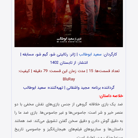
کارگردان:
سعید ابوطالب
| ژانر: رئالیتی شو، گیم شو، مسابقه |
انتشار: از تابستان 1402
تعداد قسمت‌ها: 15 | مدت زمان این قسمت: 79 دقیقه | کیفیت:
BluRay
گرداننده برنامه: مجید واشقانی | تهیه‌کننده: سعید ابوطالب
خلاصه داستان:
ضد یک بازی خلاقانه گروهی از جنس بازی‌های نقش مخفی با دو
عنصر خیر و شر است: جاسوس‌ها و غیر جاسوس‌ها. بازی ضد ما را
به دقیق گوش دادن و دقیق سخن گفتن تشویق می‌کند: ضد همانند
داستان‌ها و سناریوهای فیلم‌های هیجان‌انگیز و جاسوسی تاریخ
سینما جذاب و پر تعلیق است…