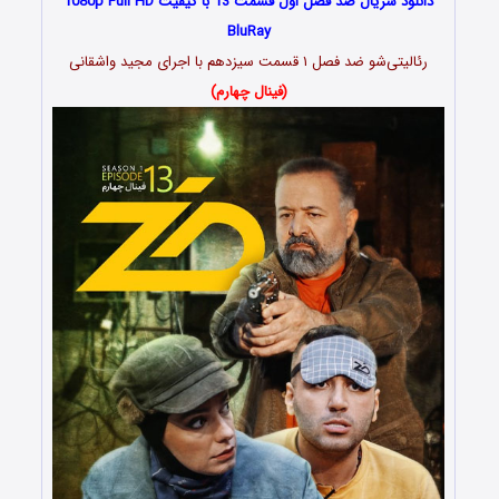
دانلود سریال ضد فصل اول قسمت 13 با کیفیت 1080p Full HD
BluRay
رئالیتی‌شو ضد فصل ۱ قسمت سیزدهم با اجرای مجید واشقانی
(فینال چهارم)