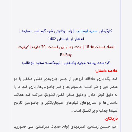
کارگردان:
سعید ابوطالب
| ژانر: رئالیتی شو، گیم شو، مسابقه |
انتشار: از تابستان 1402
تعداد قسمت‌ها: 15 | مدت زمان این قسمت: 70 دقیقه | کیفیت:
BluRay
گرداننده برنامه: مجید واشقانی | تهیه‌کننده: سعید ابوطالب
خلاصه داستان:
ضد یک بازی خلاقانه گروهی از جنس بازی‌های نقش مخفی با دو
عنصر خیر و شر است: جاسوس‌ها و غیر جاسوس‌ها. بازی ضد ما را
به دقیق گوش دادن و دقیق سخن گفتن تشویق می‌کند: ضد همانند
داستان‌ها و سناریوهای فیلم‌های هیجان‌انگیز و جاسوسی تاریخ
سینما جذاب و پر تعلیق است…
بازیکنان:
امیر حسین رستمی، امیرمهدی ژوله، حدیث میرامینی، علی صبوری،