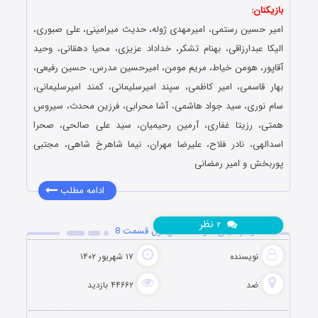
بازیکنان:
امیر حسین رستمی، امیرمهدی ژوله، حدیث میرامینی، علی صبوری،
الیکا عبدارزاقی، بهنام تشکر، خداداد عزیزی، محیا دهقانی، وحید
آقاپور، هومن خیاط، مریم مومن، امیرحسین مدرس، حسین رفیعی،
بهار قاسمی، امیر کاظمی، سپند امیرسلیمانی، کمند امیرسلیمانی،
سام نوری، سید جواد هاشمی، آشا محرابی، فرزین محدث، سیروس
همتی، رزیتا غفاری، آرمین رحیمیان، سید علی صالحی، صحرا
اسدالهی، نادر فلاح، علیرضا مهران، نیما شاهرخ شاهی، مجتبی
پوربخش و امیر رمضانی
ادامه مطلب
نظر
۲
دانلود رئالیتی شو ضد فصل اول قسمت 8
نویسنده
۱۷ شهریور ۱۴۰۲
ضد
۴۴۶۶۲ بازدید