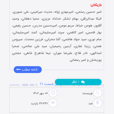
بازیکنان:
امیر حسین رستمی، امیرمهدی ژوله، حدیث میرامینی، علی صبوری،
الیکا عبدالرزاقی، بهنام تشکر، خداداد عزیزی، محیا دهقانی، وحید
آقاپور، هومن خیاط، مریم مومن، امیرحسین مدرس، حسین رفیعی،
بهار قاسمی، امیر کاظمی، سپند امیرسلیمانی، کمند امیرسلیمانی،
سام نوری، سید جواد هاشمی، آشا محرابی، فرزین محدث، سیروس
همتی، رزیتا غفاری، آرمین رحیمیان، سید علی صالحی، صحرا
اسدالهی، نادر فلاح، علیرضا مهران، نیما شاهرخ شاهی، مجتبی
پوربخش و امیر رمضانی
ادامه مطلب
نظر
۱
دانلود رئالیتی شو ضد فصل اول قسمت 11
نویسنده
۰۷ مهر ۱۴۰۲
ضد
۴۷۷۴۲ بازدید