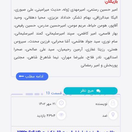
بازیکنان:
امیر حسین رستمی، امیرمهدی ژوله، حدیث میرامینی، علی صبوری،
الیکا عبدالرزاقی، بهنام تشکر، خداداد عزیزی، محیا دهقانی، وحید
آقاپور، هومن خیاط، مریم مومن، امیرحسین مدرس، حسین رفیعی،
بهار قاسمی، امیر کاظمی، سپند امیرسلیمانی، کمند امیرسلیمانی،
سام نوری، سید جواد هاشمی، آشا محرابی، فرزین محدث، سیروس
همتی، رزیتا غفاری، آرمین رحیمیان، سید علی صالحی، صحرا
اسدالهی، نادر فلاح، علیرضا مهران، نیما شاهرخ شاهی، مجتبی
پوربخش و امیر رمضانی
ادامه مطلب
نظر
هیچ
دانلود رئالیتی شو ضد فصل اول قسمت 13
نویسنده
۲۱ مهر ۱۴۰۲
ضد
۴۶۹۰۴ بازدید