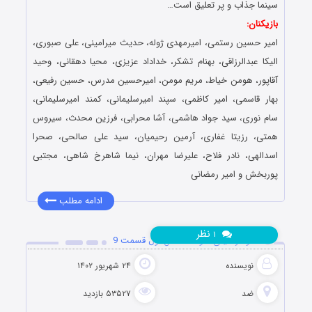
سینما جذاب و پر تعلیق است…
بازیکنان:
امیر حسین رستمی، امیرمهدی ژوله، حدیث میرامینی، علی صبوری،
الیکا عبدالرزاقی، بهنام تشکر، خداداد عزیزی، محیا دهقانی، وحید
آقاپور، هومن خیاط، مریم مومن، امیرحسین مدرس، حسین رفیعی،
بهار قاسمی، امیر کاظمی، سپند امیرسلیمانی، کمند امیرسلیمانی،
سام نوری، سید جواد هاشمی، آشا محرابی، فرزین محدث، سیروس
همتی، رزیتا غفاری، آرمین رحیمیان، سید علی صالحی، صحرا
اسدالهی، نادر فلاح، علیرضا مهران، نیما شاهرخ شاهی، مجتبی
پوربخش و امیر رمضانی
ادامه مطلب
نظر
۱
دانلود رئالیتی شو ضد فصل اول قسمت 9
نویسنده
۲۴ شهریور ۱۴۰۲
ضد
۵۳۵۲۷ بازدید