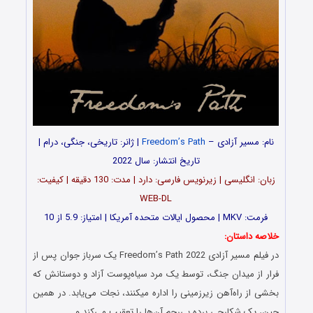
نام: مسیر آزادی –
Freedom’s Path
| ژانر: تاریخی، جنگی، درام |
تاریخ انتشار: سال 2022
زبان: انگلیسی | زیرنویس فارسی: دارد | مدت: 130 دقیقه | کیفیت:
WEB-DL
فرمت: MKV | محصول ایالات متحده آمریکا | امتیاز: 5.9 از 10
خلاصه داستان:
در فیلم مسیر آزادی Freedom’s Path 2022 یک سرباز جوان پس از
فرار از میدان جنگ، توسط یک مرد سیاه‌پوست آزاد و دوستانش که
بخشی از راه‌آهن زیرزمینی را اداره می‎کنند، نجات می‌یابد. در همین
حین، یک شکارچی برده بی‌رحم آن‌ها را تعقیب می‌کند و…