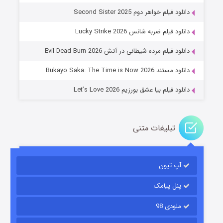
دانلود فیلم خواهر دوم Second Sister 2025
جادوگری در مغولستان
دانلود فیلم ضربه شانس Lucky Strike 2026
۱۴ (زیرنویس)
قسمت
منتشر شد
دانلود فیلم مرده شیطانی در آتش Evil Dead Burn 2026
دانلود مستند Bukayo Saka: The Time is Now 2026
دانلود فیلم بیا عشق بورزیم Let’s Love 2026
تبلیغات متنی
باب اسفنجی فصل ۱۷
آپ تیون
۶ (زیرنویس)
قسمت
منتشر شد
پنل پیامک
ملودی 98