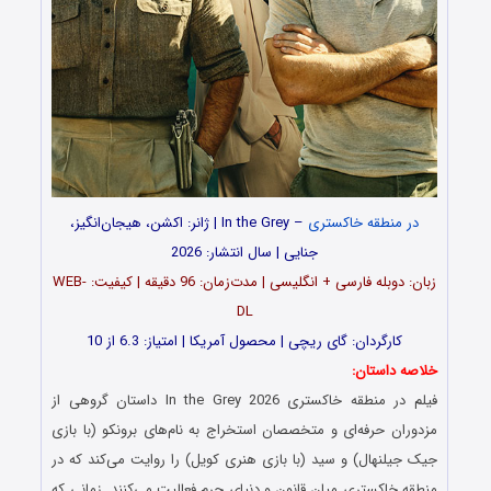
در منطقه خاکستری
– In the Grey | ژانر: اکشن، هیجان‌انگیز،
جنایی | سال انتشار: 2026
زبان: دوبله فارسی + انگلیسی | مدت‌زمان: 96 دقیقه | کیفیت: WEB-
DL
کارگردان: گای ریچی | محصول آمریکا | امتیاز: 6.3 از 10
خلاصه داستان:
فیلم در منطقه خاکستری In the Grey 2026 داستان گروهی از
مزدوران حرفه‌ای و متخصصان استخراج به نام‌های برونکو (با بازی
جیک جیلنهال) و سید (با بازی هنری کویل) را روایت می‌کند که در
منطقه خاکستری میان قانون و دنیای جرم فعالیت می‌کنند. زمانی که