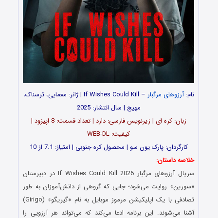
نام:
آرزوهای مرگبار
– If Wishes Could Kill | ژانر: معمایی، ترسناک،
مهیج | سال انتشار: 2025
زبان: کره ای | زیرنویس فارسی: دارد | تعداد قسمت: 8 اپیزود |
کیفیت: WEB-DL
کارگردان: پارک یون سو | محصول کره جنوبی | امتیاز: 7.1 از 10
خلاصه داستان:
سریال آرزوهای مرگبار If Wishes Could Kill 2026 در دبیرستان
«سورین» روایت می‌شود؛ جایی که گروهی از دانش‌آموزان به طور
تصادفی با یک اپلیکیشن مرموز موبایل به نام «گیریگو» (Girigo)
آشنا می‌شوند. این برنامه ادعا می‌کند که می‌تواند هر آرزویی را