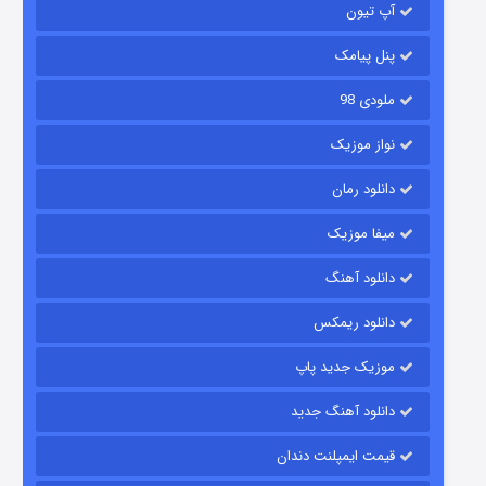
آپ تیون
۶ (زیرنویس)
قسمت
منتشر شد
پنل پیامک
ملودی 98
نواز موزیک
دانلود رمان
میفا موزیک
رویایی برای تو
دانلود آهنگ
۱۵ (دوبله)
قسمت
منتشر شد
دانلود ریمکس
موزیک جدید پاپ
دانلود آهنگ جدید
قیمت ایمپلنت دندان