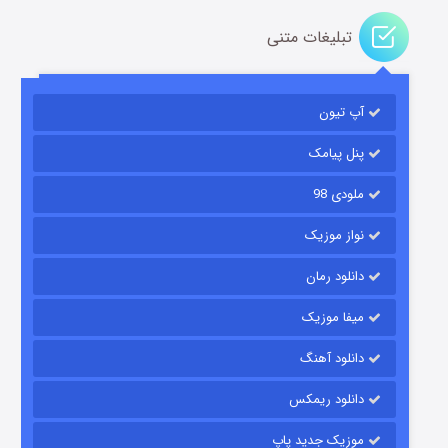
تبلیغات متنی
باب اسفنجی فصل ۱۷
آپ تیون
۶ (زیرنویس)
قسمت
منتشر شد
پنل پیامک
ملودی 98
نواز موزیک
دانلود رمان
میفا موزیک
رویایی برای تو
دانلود آهنگ
۱۵ (دوبله)
قسمت
منتشر شد
دانلود ریمکس
موزیک جدید پاپ