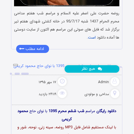
روضه حضرت علی اصغر علیه السلام و مراسم شب هفتم مداحی
محرم الحرام 1437 شنبه 95/7/17 در خانه کشتی شهدای هفتم تیر
برگزار شد که فایل های صوتی این مراسم هم اکنون از سایت دوستی
ها آماده دانلود
است
.
ادامه مطلب
دانلود مراسم شب ششم محرم 1395 با نوای حاج محمود کریمی
نظر
هیچ
Admin
۱۷ مهر ۱۳۹۵
مداحی و مولودی
۲۴۱۱۹ بازدید
دانلود رایگان
مراسم
شب ششم محرم 1395
با نوای حاج
محمود
کریمی
با لینک مستقیم شامل فایل MP3 روضه، سینه زنی، نوحه، شور و