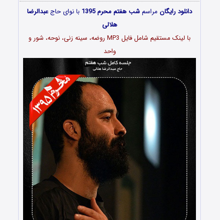
دانلود رایگان
مراسم
شب هفتم محرم 1395
با نوای حاج
عبدالرضا
هلالی
با لینک مستقیم شامل فایل MP3 روضه، سینه زنی، نوحه، شور و
واحد