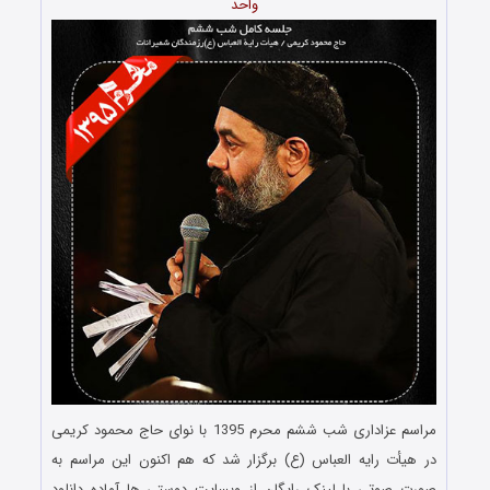
واحد
مراسم عزاداری شب ششم محرم 1395 با نوای حاج محمود کریمی
در هیأت رایه العباس (ع) برگزار شد که هم اکنون این مراسم به
صورت صوتی با لینک رایگان از وبسایت دوستی ها آماده دانلود