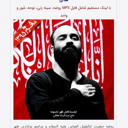
هلالی
با لینک مستقیم شامل فایل MP3 روضه، سینه زنی، نوحه، شور و
واحد
روضه حضرت ابالفضل العباس علیه السلام و مراسم عزاداری ظهر