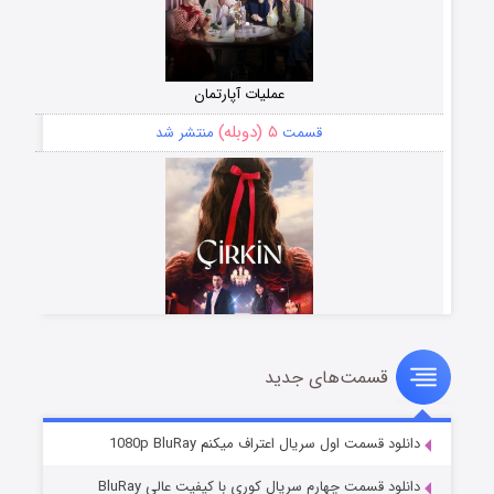
عملیات آپارتمان
۵ (دوبله)
قسمت
منتشر شد
قسمت‌های جدید
سریال زشت
۲ (زیرنویس)
قسمت
منتشر شد
دانلود قسمت اول سریال اعتراف میکنم 1080p BluRay
دانلود قسمت چهارم سریال کوری با کیفیت عالی BluRay