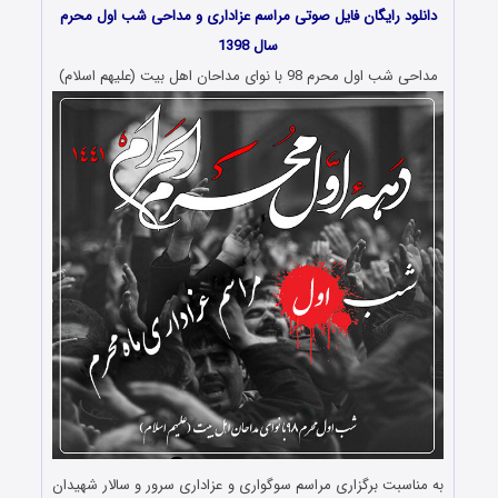
دانلود رایگان فایل صوتی مراسم عزاداری و مداحی شب اول محرم
سال 1398
مداحی شب اول محرم 98 با نوای مداحان اهل بیت (علیهم اسلام)
به مناسبت برگزاری مراسم سوگواری و عزاداری سرور و سالار شهیدان