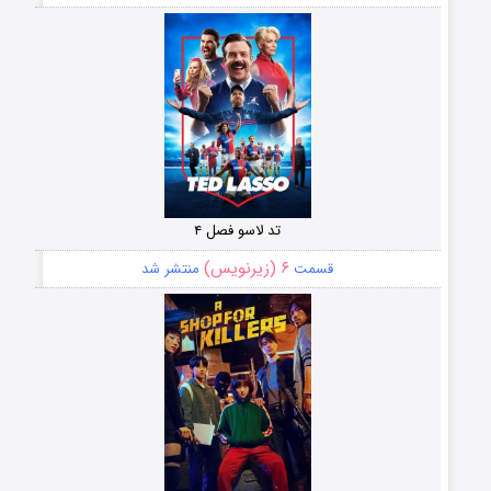
تد لاسو فصل ۴
۶ (زیرنویس)
قسمت
منتشر شد