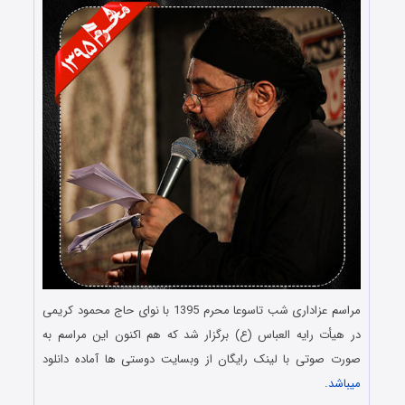
مراسم عزاداری شب تاسوعا محرم 1395 با نوای حاج محمود کریمی
در هیأت رایه العباس (ع) برگزار شد که هم اکنون این مراسم به
صورت صوتی با لینک رایگان از وبسایت دوستی ها آماده دانلود
میباشد
.