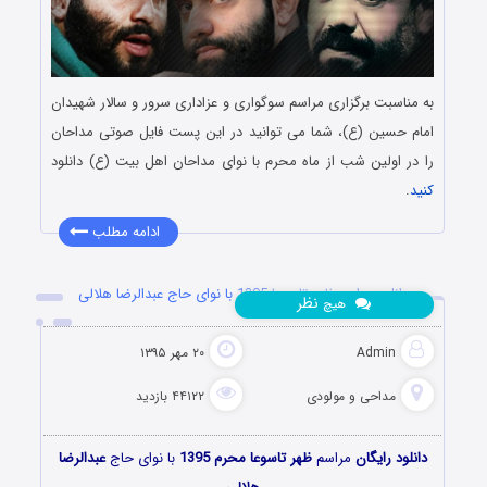
به مناسبت برگزاری مراسم سوگواری و عزاداری سرور و سالار شهیدان
امام حسین (ع)، شما می توانید در این پست فایل صوتی مداحان
را در اولین شب از ماه محرم با نوای مداحان اهل بیت (ع) دانلود
کنید
.
ادامه مطلب
دانلود مراسم ظهر تاسوعا 1395 با نوای حاج عبدالرضا هلالی
نظر
هیچ
Admin
۲۰ مهر ۱۳۹۵
مداحی و مولودی
۴۴۱۲۲ بازدید
دانلود رایگان
مراسم
ظهر تاسوعا محرم 1395
با نوای حاج
عبدالرضا