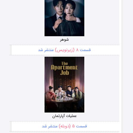
شوهر
۸ (زیرنویس)
قسمت
منتشر شد
عملیات آپارتمان
۵ (دوبله)
قسمت
منتشر شد