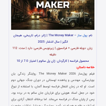
نام:
پول ساز
– The Money Maker | ژانر: درام، تاریخی، هیجان
انگیز | سال انتشار: 2025
زبان: دوبله فارسی + فرانسوی | زیرنویس فارسی: دارد | مدت: 112
دقیقه
محصول فرانسه | کارگردان: ژان پل سالوم | امتیاز: 7.0 از 10
خلاصه داستان:
فیلم پول‌ساز The Money Maker 2026 روایتگر زندگی یان
بویارسکی، مهندس و پناهنده لهستانی در دوران جنگ جهانی دوم
است. او که در زمان اشغال فرانسه توسط آلمان، با استفاده از نبوغ
خود در جعل اسناد هویتی برای فراریان جان سالم به در برده بود،
پس از پایان جنگ در فرانسه می‌ماند. اما برخلاف انتظار، آزادی برای
او ثبات و رفاه به همراه نمی‌آورد. بویارسکی به دلیل نداشتن وضعیت