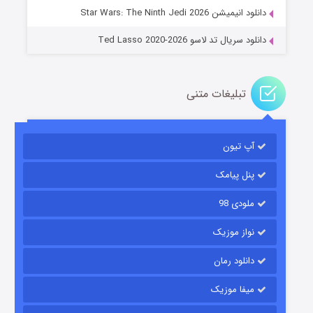
دانلود انیمیشن Star Wars: The Ninth Jedi 2026
دانلود سریال تد لاسو Ted Lasso 2020-2026
تبلیغات متنی
آپ تیون
باب اسفنجی فصل ۱۷
۶ (زیرنویس)
قسمت
منتشر شد
پنل پیامک
ملودی 98
نواز موزیک
دانلود رمان
میفا موزیک