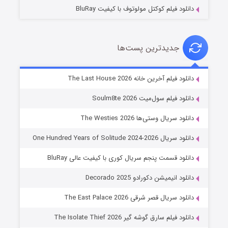
دانلود فیلم کوکتل مولوتوف با کیفیت BluRay
جدیدترین پست‌ها
خاندان اژدها فصل ۳
دانلود فیلم آخرین خانه The Last House 2026
۶ (زیرنویس)
قسمت
منتشر شد
دانلود فیلم سول‌میت Soulm8te 2026
دانلود سریال وستی‌ها The Westies 2026
دانلود سریال One Hundred Years of Solitude 2024-2026
دانلود قسمت پنجم سریال کوری با کیفیت عالی BluRay
دانلود انیمیشن دکورادو Decorado 2025
دانلود سریال قصر شرقی The East Palace 2026
جادوگری در مغولستان
دانلود فیلم سارق گوشه گیر The Isolate Thief 2026
۱۴ (زیرنویس)
قسمت
منتشر شد