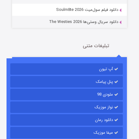
دانلود فیلم سول‌میت Soulm8te 2026
دانلود سریال وستی‌ها The Westies 2026
تبلیغات متنی
مردگان متحرک: شهر مرده ۳
2 (زیرنویس)
قسمت
منتشر شد
آپ تیون
پنل پیامک
ملودی 98
نواز موزیک
دانلود رمان
میفا موزیک
شکست استوارت در نجات جهان