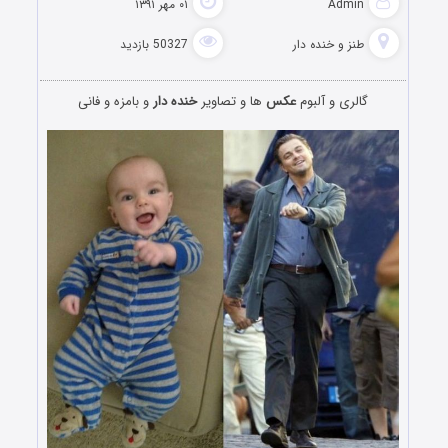
Admin
۰۱ مهر ۱۳۹۱
طنز و خنده دار
50327 بازدید
گالری و آلبوم
عکس
ها و تصاویر
خنده دار
و بامزه و فانی