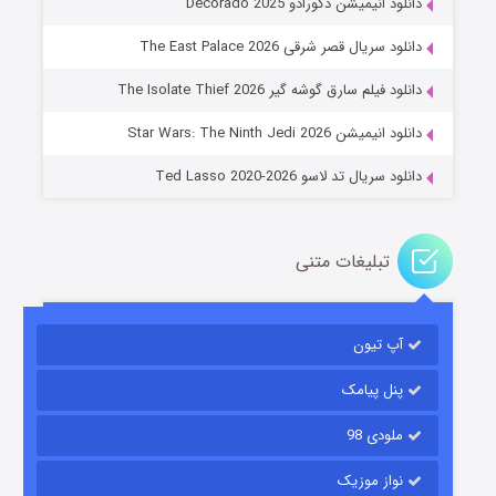
دانلود انیمیشن دکورادو Decorado 2025
دانلود سریال قصر شرقی The East Palace 2026
جادوگری در مغولستان
دانلود فیلم سارق گوشه گیر The Isolate Thief 2026
۱۴ (زیرنویس)
قسمت
منتشر شد
دانلود انیمیشن Star Wars: The Ninth Jedi 2026
دانلود سریال تد لاسو Ted Lasso 2020-2026
تبلیغات متنی
آپ تیون
باب اسفنجی فصل ۱۷
۶ (زیرنویس)
قسمت
منتشر شد
پنل پیامک
ملودی 98
نواز موزیک