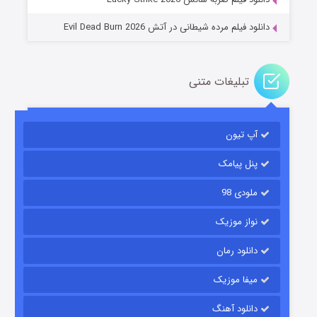
دانلود فیلم مرده شیطانی در آتش Evil Dead Burn 2026
تبلیغات متنی
باب اسفنجی فصل ۱۷
آپ تیون
۶ (زیرنویس)
قسمت
منتشر شد
پنل پیامک
ملودی 98
نواز موزیک
دانلود رمان
میفا موزیک
رویایی برای تو
دانلود آهنگ